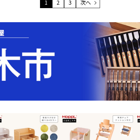
1
2
3
次へ