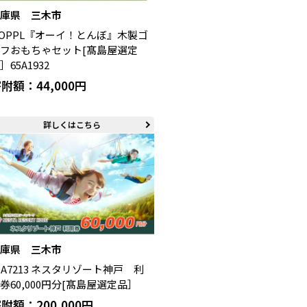
兵庫県 三木市
OPPL『オーイ！とんぼ』木製ゴ
フおもちゃセット[髙島屋選定
］65A1932
附額：44,000円
詳しくはこちら
兵庫県 三木市
0A7213 ネスタリゾート神戸 利
券60,000円分[髙島屋選定品］
附額：200,000円