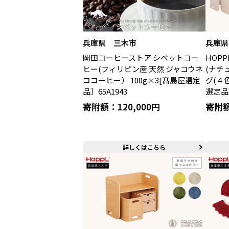
兵庫県 三木市
兵庫県
岡田コーヒーストア シベットコー
HOP
ヒー(フィリピン産 天然 ジャコウネ
(ナチ
ココーヒー） 100g×3[髙島屋選定
グ(４
品］65A1943
選定品］
寄附額：120,000円
寄附額
詳しくはこちら