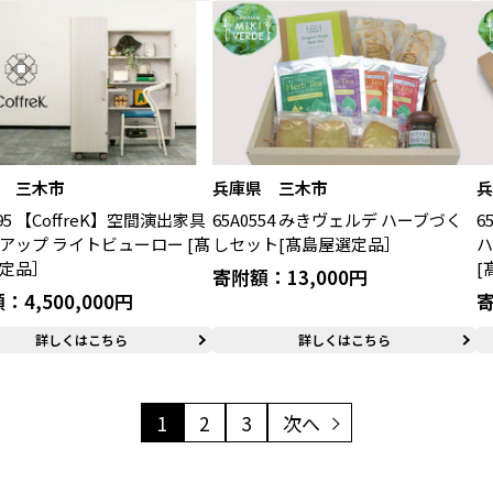
 三木市
兵庫県 三木市
495 【CoffreK】空間演出家具
65A0554 みきヴェルデ ハーブづく
6
アップ ライトビューロー [髙
しセット[髙島屋選定品］
ハ
定品］
[
寄附額：13,000円
：4,500,000円
寄
詳しくはこちら
詳しくはこちら
1
2
3
次へ