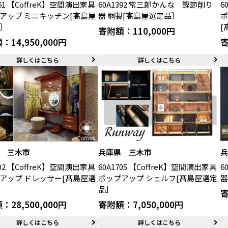
661 【CoffreK】空間演出家具
60A1392 常三郎かんな 鰹節削り
6
アップ ミニキッチン[髙島屋
器 桐製[髙島屋選定品］
ポ
］
[
寄附額：110,000円
：14,950,000円
寄
詳しくはこちら
詳しくはこちら
 三木市
兵庫県 三木市
602 【CoffreK】空間演出家具
60A1705 【CoffreK】空間演出家具
6
アップ ドレッサー[髙島屋選
ポップアップ シェルフ[髙島屋選定
器
品］
寄
：28,500,000円
寄附額：7,050,000円
詳しくはこちら
詳しくはこちら