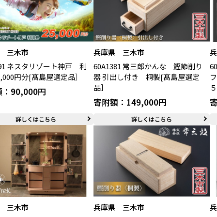
 三木市
兵庫県 三木市
7191 ネスタリゾート神戸 利
60A1381 常三郎かんな 鰹節削り
6
5,000円分[髙島屋選定品］
器 引出し付き 桐製[髙島屋選定
フ
品］
５
：90,000円
寄附額：149,000円
寄
詳しくはこちら
詳しくはこちら
 三木市
兵庫県 三木市