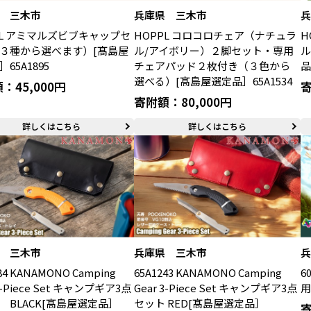
 三木市
兵庫県 三木市
PL アミマルズビブキャップセ
HOPPL コロコロチェア（ナチュラ
H
３種から選べます）[髙島屋
ル/アイボリー）２脚セット・専用
ル
65A1895
チェアパッド２枚付き（３色から
品
選べる）[髙島屋選定品］65A1534
：45,000円
寄
寄附額：80,000円
詳しくはこちら
詳しくはこちら
 三木市
兵庫県 三木市
84 KANAMONO Camping
65A1243 KANAMONO Camping
6
 3-Piece Set キャンプギア3点
Gear 3-Piece Set キャンプギア3点
用
 BLACK[髙島屋選定品］
セット RED[髙島屋選定品］
寄