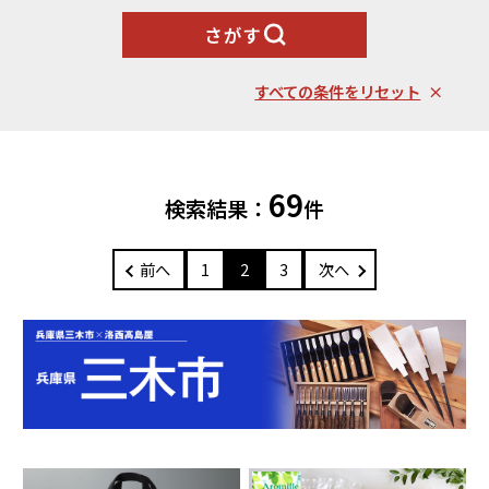
北海道エリア
魚貝類
野菜類
ランキング
さがす
札幌市（北海道）
千歳市（北海道）
卵（鶏、
お酒
石狩市（北海道）
小樽市（北海道）
烏骨鶏等）
すべての条件をリセット
東川町（北海道）
枝幸町（北海道）
飲料類
菓子
白老町（北海道）
別海町（北海道）
ふるさと納税とは
加工品等
麺類
東北エリア
69
調味料・油
鍋セット
検索結果：
件
蓬田村（青森県）
花巻市（岩手県）
よくある質問と
お問い合わせ
塩竈市（宮城県）
イベントや
旅行
チケット等
前へ
1
2
3
次へ
関東エリア
雑貨・日用品
美容
世田谷区（東京都）
横浜市（神奈川県）
工芸品・
ファッション
小田原市（神奈川県）
三浦市（神奈川県）
装飾品
中部エリア
新発田市（新潟県）
南魚沼市（新潟県）
輪島市（石川県）
加賀市（石川県）