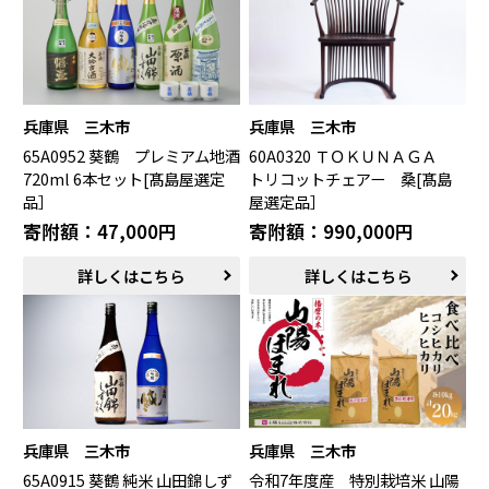
兵庫県 三木市
兵庫県 三木市
65A0952 葵鶴 プレミアム地酒
60A0320 ＴＯＫＵＮＡＧＡ
720ml 6本セット[髙島屋選定
トリコットチェアー 桑[髙島
品］
屋選定品］
寄附額：47,000円
寄附額：990,000円
詳しくはこちら
詳しくはこちら
兵庫県 三木市
兵庫県 三木市
65A0915 葵鶴 純米 山田錦しず
令和7年度産 特別栽培米 山陽