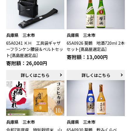
兵庫県 三木市
兵庫県 三木市
65A0241 ＫＨ 工具袋ギャザ
65A0926 葵鶴 地酒720ml 2本
ーフランケン腰袋＆ベルトセッ
セット[髙島屋選定品］
ト[髙島屋選定品］
寄附額：13,000円
寄附額：26,000円
詳しくはこちら
詳しくはこちら
兵庫県 三木市
兵庫県 三木市
令和7年度産 特別栽培米 山
65A0930 葵鶴 飲みくらべ