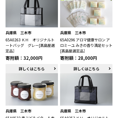
鯖江市（福井県）
若狭町（福井県）
都留市（山梨県）
岐阜県（岐阜県）
高山市（岐阜県）
関市（岐阜県）
中津川市（岐阜県）
美濃加茂市（岐阜県）
郡上市（岐阜県）
浜松市（静岡県）
富士市（静岡県）
兵庫県 三木市
兵庫県 三木市
65A0263 ＫＨ オリジナルト
65A0296 アロマ健康サロン ア
近畿エリア
ートバッグ グレー[髙島屋選
ロミーユ みきの香り満足セット
定品］
[髙島屋選定品］
松阪市（三重県）
鳥羽市（三重県）
寄附額：32,000円
寄附額：28,000円
多気町（三重県）
明和町（三重県）
湖南市（滋賀県）
高島市（滋賀県）
詳しくはこちら
詳しくはこちら
東近江市（滋賀県）
京都市（京都府）
与謝野町（京都府）
大阪市（大阪府）
泉佐野市（大阪府）
岸和田市（大阪府）
阪南市（大阪府）
堺市（大阪府）
神戸市（兵庫県）
豊岡市（兵庫県）
三木市（兵庫県）
香美町（兵庫県）
兵庫県 三木市
兵庫県 三木市
中国エリア
65A0532 青ぶどうバター＆赤
65A0252 ＫＨ オリジナルト