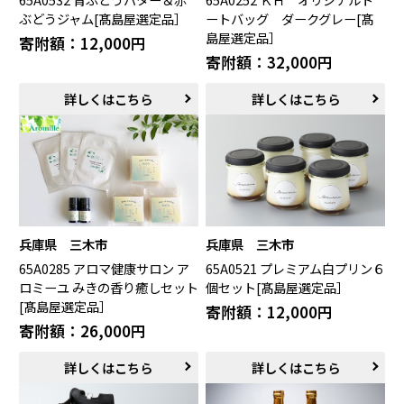
ぶどうジャム[髙島屋選定品］
ートバッグ ダークグレー[髙
米子市（鳥取県）
倉吉市（鳥取県）
島屋選定品］
寄附額：12,000円
境港市（鳥取県）
琴浦町（鳥取県）
寄附額：32,000円
日吉津村（鳥取県）
大山町（鳥取県）
南部町（鳥取県）
伯耆町（鳥取県）
詳しくはこちら
詳しくはこちら
日南町（鳥取県）
日野町（鳥取県）
江府町（鳥取県）
松江市（島根県）
大田市（島根県）
安来市（島根県）
岡山市（岡山県）
倉敷市（岡山県）
高梁市（岡山県）
瀬戸内市（岡山県）
四国エリア
兵庫県 三木市
兵庫県 三木市
小豆島町（香川県）
松山市（愛媛県）
65A0285 アロマ健康サロン ア
65A0521 プレミアム白プリン６
東温市（愛媛県）
砥部町（愛媛県）
ロミーユ みきの香り癒しセット
個セット[髙島屋選定品］
[髙島屋選定品］
寄附額：12,000円
寄附額：26,000円
九州エリア
壱岐市（長崎県）
西海市（長崎県）
詳しくはこちら
詳しくはこちら
宇城市（熊本県）
指宿市（鹿児島県）