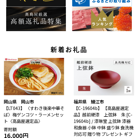
石狩市（北海道）
小樽市（北海道）
烏骨鶏等）
東川町（北海道）
枝幸町（北海道）
飲料類
菓子
白老町（北海道）
別海町（北海道）
ふるさと納税とは
加工品等
麺類
東北エリア
調味料・油
鍋セット
蓬田村（青森県）
花巻市（岩手県）
よくある質問と
お問い合わせ
新着お礼品
塩竈市（宮城県）
イベントや
旅行
チケット等
関東エリア
雑貨・日用品
美容
世田谷区（東京都）
横浜市（神奈川県）
工芸品・
ファッション
小田原市（神奈川県）
三浦市（神奈川県）
装飾品
中部エリア
岡山県 岡山市
福井県 鯖江市
新発田市（新潟県）
南魚沼市（新潟県）
【LT043】
〈すわき後楽中華そ
【C-19604b】
【高島屋選定
ば〉梅ゲンコツ・ラーメンセッ
品】越前硬漆 上弦鉢 朱 [C-
輪島市（石川県）
加賀市（石川県）
ト〈高島屋選定品〉
19604b] / 漆琳堂 上弦鉢 漆器
鯖江市（福井県）
若狭町（福井県）
和食器 小鉢 中鉢 盛り鉢 食洗機
寄附額
都留市（山梨県）
岐阜県（岐阜県）
対応可 贈り物 プレゼント ギフ
16,000円
高山市（岐阜県）
関市（岐阜県）