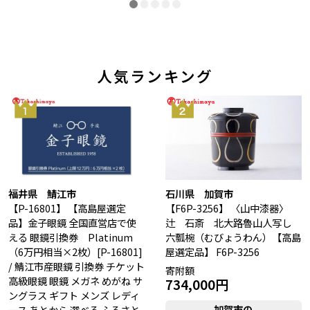
人気ランキング
福井県 鯖江市
石川県 加賀市
【P-16801】
【高島屋選定
【F6P-3256】
〈山中漆器〉
品】金子眼鏡 全国直営店で使
辻 石斎 北大路魯山人写し
える 眼鏡引換券 Platinum
六瓢椀（むびょうわん）【高島
（6万円相当×2枚）[P-16801]
屋選定品】 F6P-3256
/ 鯖江市産眼鏡 引換券 チケット
寄附額
高級眼鏡 眼鏡 メガネ めがね サ
734,000円
ングラス ギフト メンズ レディ
加賀市の
ース あとから 選べる ふるさと