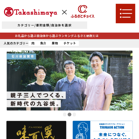
カテゴリー/寄附金額/自治体を選択
お礼品から選ぶ
自治体から選ぶ
ランキング
ふるさと納税とは
肉
魚介
果物
チケット
人気のカテゴリー
TOPへ
お礼品から選ぶ
肉
米・パン
自治体から選ぶ
果物類
エビ・カニ等
北海道エリア
魚貝類
野菜類
ランキング
札幌市（北海道）
千歳市（北海道）
卵（鶏、
お酒