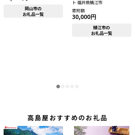
ト 福井県鯖江市
中津川市（岐阜県）
美濃加茂市（岐阜県）
岡山市の
寄附額
郡上市（岐阜県）
浜松市（静岡県）
お礼品一覧
30,000円
富士市（静岡県）
鯖江市の
お礼品一覧
近畿エリア
松阪市（三重県）
鳥羽市（三重県）
多気町（三重県）
明和町（三重県）
湖南市（滋賀県）
高島市（滋賀県）
東近江市（滋賀県）
京都市（京都府）
与謝野町（京都府）
大阪市（大阪府）
泉佐野市（大阪府）
岸和田市（大阪府）
阪南市（大阪府）
堺市（大阪府）
神戸市（兵庫県）
豊岡市（兵庫県）
三木市（兵庫県）
香美町（兵庫県）
中国エリア
高島屋おすすめのお礼品
米子市（鳥取県）
倉吉市（鳥取県）
境港市（鳥取県）
琴浦町（鳥取県）