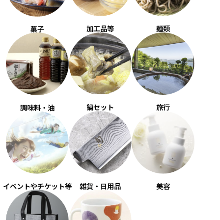
加工品等
麺類
菓子
鍋セット
旅行
調味料・油
雑貨・日用品
イベントやチケット等
美容