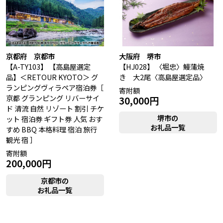
日吉津村（鳥取県）
大山町（鳥取県）
南部町（鳥取県）
伯耆町（鳥取県）
日南町（鳥取県）
日野町（鳥取県）
江府町（鳥取県）
松江市（島根県）
大田市（島根県）
安来市（島根県）
京都府 京都市
大阪府 堺市
岡山市（岡山県）
倉敷市（岡山県）
【A-TY103】
【高島屋選定
【HJ028】
〈堀忠〉鰻蒲焼
高梁市（岡山県）
瀬戸内市（岡山県）
品】＜RETOUR KYOTO＞ グ
き 大2尾〈高島屋選定品〉
ランピングヴィラペア宿泊券［
寄附額
京都 グランピング リバーサイ
30,000円
四国エリア
ド 清流 自然 リゾート 割引 チケ
小豆島町（香川県）
松山市（愛媛県）
堺市の
ット 宿泊券 ギフト券 人気 おす
お礼品一覧
すめ BBQ 本格料理 宿泊 旅行
東温市（愛媛県）
砥部町（愛媛県）
観光 宿 ］
寄附額
九州エリア
200,000円
壱岐市（長崎県）
西海市（長崎県）
京都市の
宇城市（熊本県）
指宿市（鹿児島県）
お礼品一覧