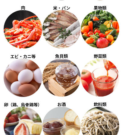
肉
米・パン
果物類
魚貝類
野菜類
エビ・カニ等
お酒
飲料類
卵（鶏、烏骨鶏等）