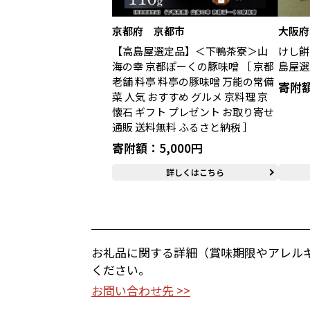
京都府 京都市
大阪府
【高島屋選定品】＜下鴨茶寮＞山
けし餅
海の幸 京都ぽーくの豚味噌 ［ 京都
島屋選
老舗 料亭 料亭の豚味噌 万能の常備
寄附額
菜 人気 おすすめ グルメ 京料理 京
懐石 ギフト プレゼント お取り寄せ
通販 送料無料 ふるさと納税 ］
寄附額：5,000円
詳しくはこちら
お礼品に関する詳細（賞味期限やアレル
ください。
お問い合わせ先 >>