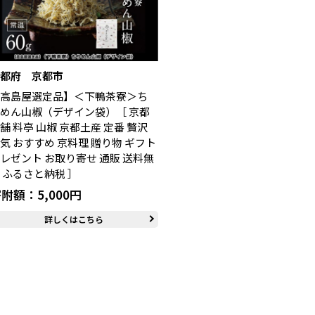
京都府 京都市
【高島屋選定品】＜下鴨茶寮＞ち
めん山椒（デザイン袋）［ 京都
舗 料亭 山椒 京都土産 定番 贅沢
気 おすすめ 京料理 贈り物 ギフト
レゼント お取り寄せ 通販 送料無
 ふるさと納税 ］
附額：5,000円
詳しくはこちら