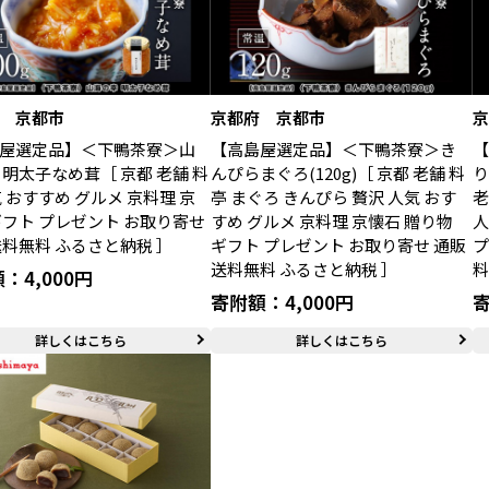
 京都市
京都府 京都市
屋選定品】＜下鴨茶寮＞山
【高島屋選定品】＜下鴨茶寮＞き
 明太子なめ茸［ 京都 老舗 料
んぴらまぐろ(120g)［ 京都 老舗 料
り
気 おすすめ グルメ 京料理 京
亭 まぐろ きんぴら 贅沢 人気 おす
老
ギフト プレゼント お取り寄せ
すめ グルメ 京料理 京懐石 贈り物
人
送料無料 ふるさと納税 ］
ギフト プレゼント お取り寄せ 通販
プ
送料無料 ふるさと納税 ］
料
：4,000円
寄附額：4,000円
寄
詳しくはこちら
詳しくはこちら