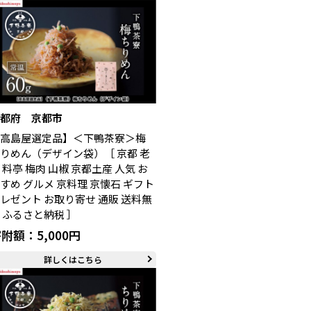
京都府 京都市
【高島屋選定品】＜下鴨茶寮＞梅
りめん（デザイン袋）［ 京都 老
 料亭 梅肉 山椒 京都土産 人気 お
すめ グルメ 京料理 京懐石 ギフト
レゼント お取り寄せ 通販 送料無
 ふるさと納税 ］
附額：5,000円
詳しくはこちら