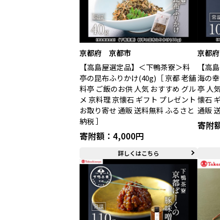
京都府 京都市
京都府
【高島屋選定品】＜下鴨茶寮＞料
【高島
亭の昆布ふりかけ(40g)［ 京都 老舗
海の幸
料亭 ご飯のお供 人気 おすすめ グル
亭 人
メ 京料理 京懐石 ギフト プレゼント
懐石 
お取り寄せ 通販 送料無料 ふるさと
通販 
納税 ］
寄附額
寄附額：4,000円
詳しくはこちら