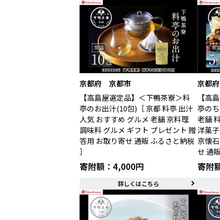
京都府 京都市
京都府
【高島屋選定品】＜下鴨茶寮＞料
【高島
亭のお出汁(10包)［ 京都 料亭 出汁
亭のち
人気 おすすめ グルメ 老舗 京料理
老舗 
調味料 グルメ ギフト プレゼント 贈
洋菓子
答用 お取り寄せ 通販 ふるさと納税
京懐石
］
せ 通
寄附額：4,000円
寄附額
詳しくはこちら