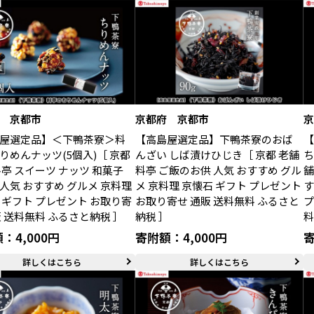
 京都市
京都府 京都市
屋選定品】＜下鴨茶寮＞料
【高島屋選定品】下鴨茶寮のおば
りめんナッツ(5個入)［ 京都
んざい しば漬けひじき［ 京都 老舗
ち
料亭 スイーツ ナッツ 和菓子
料亭 ご飯のお供 人気 おすすめ グル
舗
人気 おすすめ グルメ 京料理
メ 京料理 京懐石 ギフト プレゼント
す
 ギフト プレゼント お取り寄
お取り寄せ 通販 送料無料 ふるさと
プ
販 送料無料 ふるさと納税 ］
納税 ］
料
：4,000円
寄附額：4,000円
寄
詳しくはこちら
詳しくはこちら