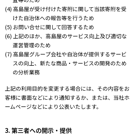
米子市（鳥取県）
倉吉市（鳥取県）
境港市（鳥取県）
琴浦町（鳥取県）
(4) 高島屋が受け付けた寄附に関して当該寄附を受
日吉津村（鳥取県）
大山町（鳥取県）
けた自治体への報告等を行うため
南部町（鳥取県）
伯耆町（鳥取県）
(5) お問い合せに関して回答するため
日南町（鳥取県）
日野町（鳥取県）
江府町（鳥取県）
松江市（島根県）
(6) 上記のほか、高島屋のサービス向上及び適切な
大田市（島根県）
安来市（島根県）
運営管理のため
岡山市（岡山県）
倉敷市（岡山県）
(7) 高島屋グループ会社や自治体が提供するサービ
高梁市（岡山県）
瀬戸内市（岡山県）
スの向上、新たな商品・サービスの開発のため
四国エリア
の分析業務
小豆島町（香川県）
松山市（愛媛県）
上記の利用目的を変更する場合には、その内容をお
東温市（愛媛県）
砥部町（愛媛県）
客様に書面などにより通知するか、または、当社ホ
九州エリア
ームページなどにより公表いたします。
壱岐市（長崎県）
西海市（長崎県）
宇城市（熊本県）
指宿市（鹿児島県）
3. 第三者への開示・提供