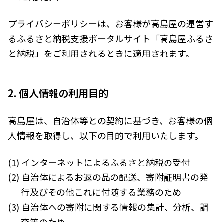
都留市（山梨県）
岐阜県（岐阜県）
高山市（岐阜県）
関市（岐阜県）
プライバシーポリシーは、お客様が高島屋の運営す
中津川市（岐阜県）
美濃加茂市（岐阜県）
郡上市（岐阜県）
浜松市（静岡県）
るふるさと納税支援ポータルサイト「高島屋ふるさ
富士市（静岡県）
と納税」をご利用されるときに適用されます。
近畿エリア
松阪市（三重県）
鳥羽市（三重県）
2. 個人情報の利用目的
多気町（三重県）
明和町（三重県）
湖南市（滋賀県）
高島市（滋賀県）
高島屋は、自治体等との契約に基づき、お客様の個
東近江市（滋賀県）
京都市（京都府）
人情報を取得し、以下の目的で利用いたします。
与謝野町（京都府）
大阪市（大阪府）
泉佐野市（大阪府）
岸和田市（大阪府）
阪南市（大阪府）
堺市（大阪府）
(1) インターネットによるふるさと納税の受付
神戸市（兵庫県）
豊岡市（兵庫県）
(2) 自治体によるお返の品の配送、寄附証明書の発
三木市（兵庫県）
香美町（兵庫県）
行及びその他これに付随する業務のため
中国エリア
(3) 自治体への寄附に関する情報の集計、分析、調
査等のため