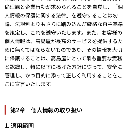
ランキング
札幌市（北海道）
千歳市（北海道）
倫理観と企業行動が求められることを自覚し、「個
卵（鶏、
お酒
石狩市（北海道）
小樽市（北海道）
烏骨鶏等）
人情報の保護に関する法律」を遵守することは勿
東川町（北海道）
枝幸町（北海道）
飲料類
菓子
論、法規制よりもさらに踏み込んだ厳格な自主基準
白老町（北海道）
別海町（北海道）
ふるさと納税とは
を策定し、これを遵守いたします。また、お客様の
加工品等
麺類
東北エリア
個人情報は、高島屋が最高のサービスを提供するた
調味料・油
鍋セット
蓬田村（青森県）
花巻市（岩手県）
よくある質問と
お問い合わせ
めに無くてはならないものであり、その情報を大切
塩竈市（宮城県）
イベントや
に保護することは、高島屋にとって最も重要な責務
旅行
チケット等
と認識し、特に以下に掲げた方針に従って、安全に
関東エリア
雑貨・日用品
美容
管理し、かつ目的に添って正しく利用することをこ
世田谷区（東京都）
横浜市（神奈川県）
工芸品・
こに宣言いたします。
ファッション
小田原市（神奈川県）
三浦市（神奈川県）
装飾品
中部エリア
第2章 個人情報の取り扱い
新発田市（新潟県）
南魚沼市（新潟県）
輪島市（石川県）
加賀市（石川県）
鯖江市（福井県）
若狭町（福井県）
1. 適用範囲