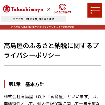
カテゴリー/寄附金額/自治体を選択
お礼品から選ぶ
自治体から選ぶ
ランキング
ふるさと納税とは
高島屋のふるさと納税に関するプ
TOPへ
ライバシーポリシー
お礼品から選ぶ
肉
米・パン
第1章 基本方針
自治体から選ぶ
果物類
エビ・カニ等
株式会社高島屋（以下「高島屋」といいます）は、
北海道エリア
魚貝類
野菜類
業態特性として、個人情報保護に関して一層高度な