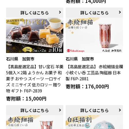
寄附額：14,000円
詳しくはこちら
詳しくはこちら
石川県 加賀市
石川県 加賀市
【髙島屋選定品】甘い宝石 羊羹
【高島屋選定品】 赤絵細描金襴
5個入×2箱 ようかん お菓子 和
小紋ぐい呑 工芸品 陶磁器 日本
菓子 おやつ スイーツ 一口サイ
製 F6P-2881
ズ ミニサイズ 低カロリー 贈り
寄附額：176,000円
物 ギフト F6P-2839
寄附額：15,000円
詳しくはこちら
詳しくはこちら