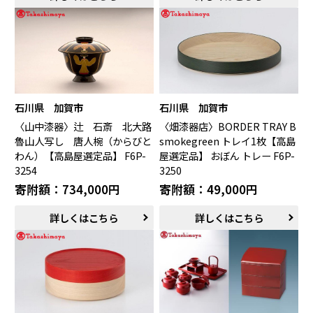
石川県 加賀市
石川県 加賀市
〈山中漆器〉辻 石斎 北大路
〈畑漆器店〉BORDER TRAY B
魯山人写し 唐人椀（からびと
smokegreen トレイ1枚【高島
わん）【高島屋選定品】 F6P-
屋選定品】 おぼん トレー F6P-
3254
3250
寄附額：734,000円
寄附額：49,000円
詳しくはこちら
詳しくはこちら