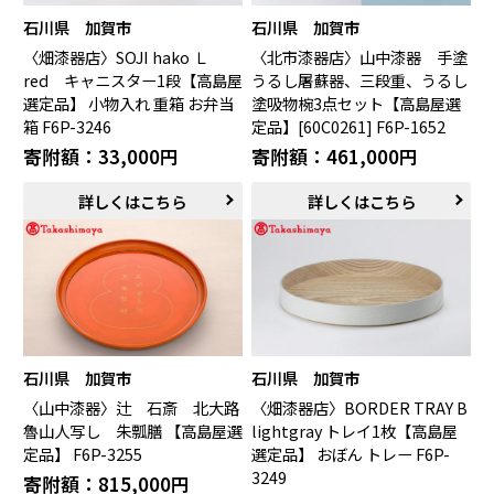
石川県 加賀市
石川県 加賀市
〈畑漆器店〉SOJI hako Ｌ
〈北市漆器店〉山中漆器 手塗
red キャニスター1段【高島屋
うるし屠蘇器、三段重、うるし
選定品】 小物入れ 重箱 お弁当
塗吸物椀3点セット【高島屋選
箱 F6P-3246
定品】[60C0261] F6P-1652
寄附額：33,000円
寄附額：461,000円
詳しくはこちら
詳しくはこちら
石川県 加賀市
石川県 加賀市
〈山中漆器〉辻 石斎 北大路
〈畑漆器店〉BORDER TRAY B
魯山人写し 朱瓢膳 【高島屋選
lightgray トレイ1枚【高島屋
定品】 F6P-3255
選定品】 おぼん トレー F6P-
3249
寄附額：815,000円