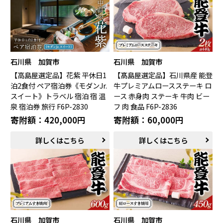
鯖江市（福井県）
若狭町（福井県）
都留市（山梨県）
岐阜県（岐阜県）
高山市（岐阜県）
関市（岐阜県）
中津川市（岐阜県）
美濃加茂市（岐阜県）
郡上市（岐阜県）
浜松市（静岡県）
石川県 加賀市
石川県 加賀市
富士市（静岡県）
【高島屋選定品】花紫 平休日1
【髙島屋選定品】石川県産 能登
泊2食付 ペア宿泊券《モダンJr.
牛プレミアムロースステーキ ロ
近畿エリア
スイート》トラベル 宿泊 宿 温
ース 赤身肉 ステーキ 牛肉 ビー
泉 宿泊券 旅行 F6P-2830
フ 肉 食品 F6P-2836
松阪市（三重県）
鳥羽市（三重県）
寄附額：420,000円
寄附額：60,000円
多気町（三重県）
明和町（三重県）
湖南市（滋賀県）
高島市（滋賀県）
詳しくはこちら
詳しくはこちら
東近江市（滋賀県）
京都市（京都府）
与謝野町（京都府）
大阪市（大阪府）
泉佐野市（大阪府）
岸和田市（大阪府）
阪南市（大阪府）
堺市（大阪府）
神戸市（兵庫県）
豊岡市（兵庫県）
三木市（兵庫県）
香美町（兵庫県）
石川県 加賀市
石川県 加賀市