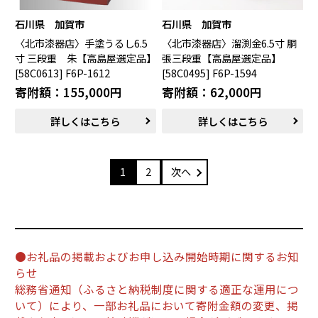
石川県 加賀市
石川県 加賀市
〈北市漆器店〉手塗うるし6.5
〈北市漆器店〉溜渕金6.5寸 胴
寸 三段重 朱【高島屋選定品】
張三段重【高島屋選定品】
[58C0613] F6P-1612
[58C0495] F6P-1594
寄附額：155,000円
寄附額：62,000円
詳しくはこちら
詳しくはこちら
1
2
次へ
●お礼品の掲載およびお申し込み開始時期に関するお知
らせ
総務省通知（ふるさと納税制度に関する適正な運用につ
いて）により、一部お礼品において寄附金額の変更、掲