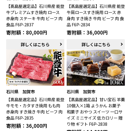
中国エリア
【髙島屋選定品】石川県産 能登
【髙島屋選定品】石川県産 能登
米子市（鳥取県）
倉吉市（鳥取県）
牛プレミアムすき焼肉 ロース
牛肩ロースすき焼用 ロース 赤
境港市（鳥取県）
琴浦町（鳥取県）
赤身肉 ステーキ 牛肉 ビーフ 肉
身肉 すき焼き 牛肉 ビーフ 肉 食
食品 F6P-2837
品 F6P-2834
日吉津村（鳥取県）
大山町（鳥取県）
南部町（鳥取県）
伯耆町（鳥取県）
寄附額：80,000円
寄附額：36,000円
日南町（鳥取県）
日野町（鳥取県）
詳しくはこちら
詳しくはこちら
江府町（鳥取県）
松江市（島根県）
大田市（島根県）
安来市（島根県）
岡山市（岡山県）
倉敷市（岡山県）
高梁市（岡山県）
瀬戸内市（岡山県）
四国エリア
小豆島町（香川県）
松山市（愛媛県）
石川県 加賀市
石川県 加賀市
東温市（愛媛県）
砥部町（愛媛県）
【髙島屋選定品】石川県産 能登
【髙島屋選定品】甘い宝石 羊羹
牛モモ・カタすき焼用 もも肉
10個入×1箱 ようかん お菓子
九州エリア
赤身肉 すき焼き 牛肉 ビーフ 肉
和菓子 おやつ スイーツ 一口サ
食品 F6P-2835
イズ ミニサイズ 低カロリー 贈
壱岐市（長崎県）
西海市（長崎県）
り物 ギフト F6P-2838
寄附額：36,000円
宇城市（熊本県）
指宿市（鹿児島県）