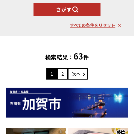
北海道エリア
魚貝類
野菜類
さがす
ランキング
札幌市（北海道）
千歳市（北海道）
卵（鶏、
お酒
石狩市（北海道）
小樽市（北海道）
烏骨鶏等）
すべての条件をリセット
東川町（北海道）
枝幸町（北海道）
飲料類
菓子
白老町（北海道）
別海町（北海道）
ふるさと納税とは
加工品等
麺類
東北エリア
63
検索結果：
件
調味料・油
鍋セット
蓬田村（青森県）
花巻市（岩手県）
よくある質問と
お問い合わせ
塩竈市（宮城県）
イベントや
旅行
1
2
次へ
チケット等
関東エリア
雑貨・日用品
美容
世田谷区（東京都）
横浜市（神奈川県）
工芸品・
ファッション
小田原市（神奈川県）
三浦市（神奈川県）
装飾品
中部エリア
新発田市（新潟県）
南魚沼市（新潟県）
輪島市（石川県）
加賀市（石川県）