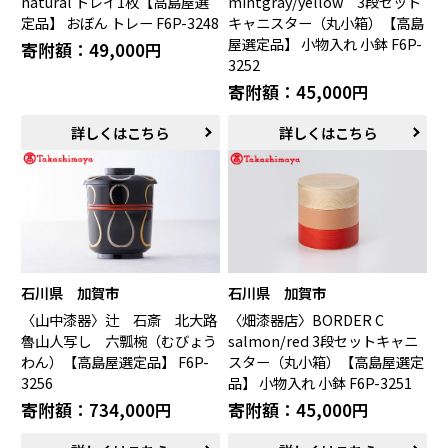
natural トレイ1枚【高島屋選
mintgray/yellow 3段セット
定品】 おぼん トレー F6P-3248
キャニスター（丸小箱）【高島
屋選定品】 小物入れ 小鉢 F6P-
寄附額：49,000円
3252
寄附額：45,000円
詳しくはこちら
詳しくはこちら
石川県 加賀市
石川県 加賀市
〈山中漆器〉辻 石斎 北大路
〈畑漆器店〉BORDER C
魯山人写し 六瓢椀（むびょう
salmon/red 3段セットキャニ
わん）【高島屋選定品】 F6P-
スター（丸小箱）【高島屋選定
3256
品】 小物入れ 小鉢 F6P-3251
寄附額：734,000円
寄附額：45,000円