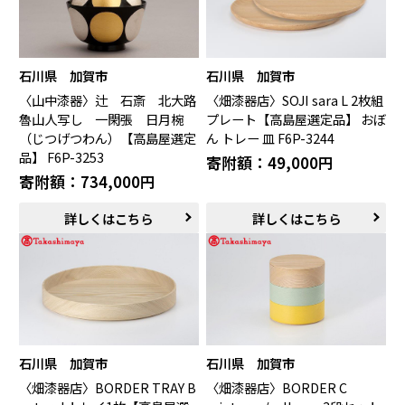
石川県 加賀市
石川県 加賀市
〈山中漆器〉辻 石斎 北大路
〈畑漆器店〉SOJI sara L 2枚組
魯山人写し 一閑張 日月椀
プレート【高島屋選定品】 おぼ
（じつげつわん）【高島屋選定
ん トレー 皿 F6P-3244
品】 F6P-3253
寄附額：49,000円
寄附額：734,000円
詳しくはこちら
詳しくはこちら
石川県 加賀市
石川県 加賀市
〈畑漆器店〉BORDER TRAY B
〈畑漆器店〉BORDER C