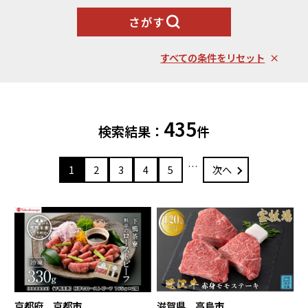
魚貝類
野菜類
ランキング
さがす
札幌市（北海道）
千歳市（北海道）
卵（鶏、
お酒
石狩市（北海道）
小樽市（北海道）
烏骨鶏等）
東川町（北海道）
枝幸町（北海道）
すべての条件をリセット
飲料類
菓子
白老町（北海道）
別海町（北海道）
ふるさと納税とは
加工品等
麺類
東北エリア
435
調味料・油
鍋セット
検索結果：
件
蓬田村（青森県）
花巻市（岩手県）
よくある質問と
お問い合わせ
塩竈市（宮城県）
イベントや
旅行
チケット等
…
1
2
3
4
5
次へ
関東エリア
雑貨・日用品
美容
世田谷区（東京都）
横浜市（神奈川県）
工芸品・
ファッション
小田原市（神奈川県）
三浦市（神奈川県）
装飾品
中部エリア
新発田市（新潟県）
南魚沼市（新潟県）
輪島市（石川県）
加賀市（石川県）
京都府 京都市
滋賀県 高島市