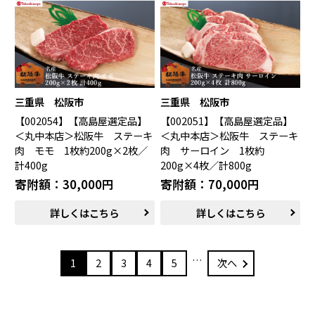
三重県 松阪市
三重県 松阪市
【002054】【高島屋選定品】
【002051】【高島屋選定品】
＜丸中本店＞松阪牛 ステーキ
＜丸中本店＞松阪牛 ステーキ
肉 モモ 1枚約200g×2枚／
肉 サーロイン 1枚約
計400g
200g×4枚／計800g
寄附額：30,000円
寄附額：70,000円
詳しくはこちら
詳しくはこちら
…
1
2
3
4
5
次へ