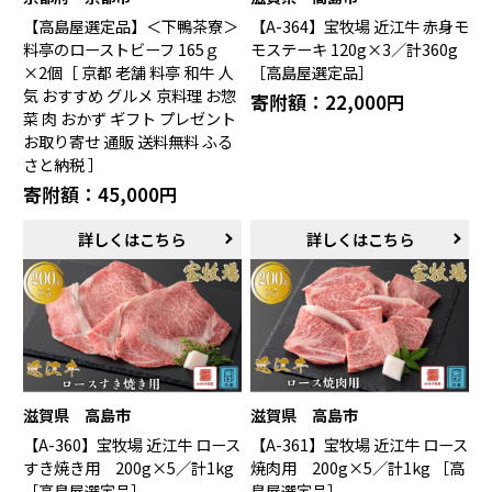
鯖江市（福井県）
若狭町（福井県）
【高島屋選定品】＜下鴨茶寮＞
【A-364】宝牧場 近江牛 赤身モ
都留市（山梨県）
岐阜県（岐阜県）
料亭のローストビーフ 165ｇ
モステーキ 120g×3／計360g
高山市（岐阜県）
関市（岐阜県）
×2個［ 京都 老舗 料亭 和牛 人
［高島屋選定品］
中津川市（岐阜県）
美濃加茂市（岐阜県）
気 おすすめ グルメ 京料理 お惣
寄附額：22,000円
郡上市（岐阜県）
浜松市（静岡県）
菜 肉 おかず ギフト プレゼント
富士市（静岡県）
お取り寄せ 通販 送料無料 ふる
さと納税 ］
近畿エリア
寄附額：45,000円
松阪市（三重県）
鳥羽市（三重県）
詳しくはこちら
詳しくはこちら
多気町（三重県）
明和町（三重県）
湖南市（滋賀県）
高島市（滋賀県）
東近江市（滋賀県）
京都市（京都府）
与謝野町（京都府）
大阪市（大阪府）
泉佐野市（大阪府）
岸和田市（大阪府）
阪南市（大阪府）
堺市（大阪府）
神戸市（兵庫県）
豊岡市（兵庫県）
滋賀県 高島市
滋賀県 高島市
三木市（兵庫県）
香美町（兵庫県）
【A-360】宝牧場 近江牛 ロース
【A-361】宝牧場 近江牛 ロース
すき焼き用 200g×5／計1kg
焼肉用 200g×5／計1kg ［高
中国エリア
［高島屋選定品］
島屋選定品］