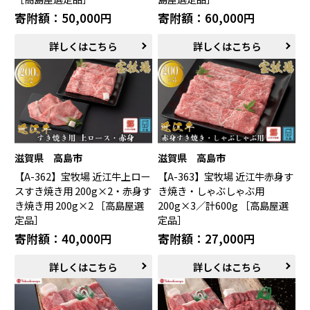
米子市（鳥取県）
倉吉市（鳥取県）
寄附額：50,000円
寄附額：60,000円
境港市（鳥取県）
琴浦町（鳥取県）
詳しくはこちら
詳しくはこちら
日吉津村（鳥取県）
大山町（鳥取県）
南部町（鳥取県）
伯耆町（鳥取県）
日南町（鳥取県）
日野町（鳥取県）
江府町（鳥取県）
松江市（島根県）
大田市（島根県）
安来市（島根県）
岡山市（岡山県）
倉敷市（岡山県）
高梁市（岡山県）
瀬戸内市（岡山県）
滋賀県 高島市
滋賀県 高島市
四国エリア
【A-362】宝牧場 近江牛上ロー
【A-363】宝牧場 近江牛赤身す
スすき焼き用 200g×2・赤身す
き焼き・しゃぶしゃぶ用
小豆島町（香川県）
松山市（愛媛県）
き焼き用 200g×2 ［高島屋選
200g×3／計600g ［高島屋選
東温市（愛媛県）
砥部町（愛媛県）
定品］
定品］
寄附額：40,000円
寄附額：27,000円
九州エリア
詳しくはこちら
詳しくはこちら
壱岐市（長崎県）
西海市（長崎県）
宇城市（熊本県）
指宿市（鹿児島県）