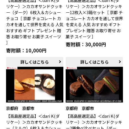
【高島屋選定品】＜dari K(ダ
【高島屋選定品】＜dari K(ダ
リケー）＞カカオサンドクッキ
リケー）＞カカオサンドクッキ
ー（ダーク）6枚入＆カシュー
ー12枚入×3箱セット［ 京都 チ
チョコ［ 京都 チョコレート カ
ョコレート カカオを通して世界
カオを通して世界を変える 人気
を変える 人気 おすすめ ギフト
おすすめ ギフト プレゼント 贈
プレゼント 贈答 お取り寄せ お
答 お取り寄せ お菓子 スイーツ
菓子 スイーツ ］
］
寄附額：30,000円
寄附額：10,000円
詳しくはこちら
詳しくはこちら
京都府 京都市
京都府 京都市
【高島屋選定品】＜dari K(ダ
【高島屋選定品】＜dari K(ダ
リケー）＞カカオサンドクッキ
リケー）＞カカオサンドクッキ
ー（ミルク）6枚入＆カシュー
ー2種食べ比べセット（ダー