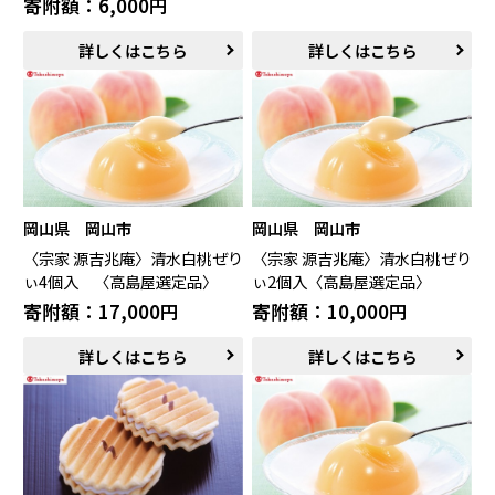
寄附額：6,000円
米子市（鳥取県）
倉吉市（鳥取県）
詳しくはこちら
詳しくはこちら
境港市（鳥取県）
琴浦町（鳥取県）
日吉津村（鳥取県）
大山町（鳥取県）
南部町（鳥取県）
伯耆町（鳥取県）
日南町（鳥取県）
日野町（鳥取県）
江府町（鳥取県）
松江市（島根県）
大田市（島根県）
安来市（島根県）
岡山市（岡山県）
倉敷市（岡山県）
岡山県 岡山市
岡山県 岡山市
高梁市（岡山県）
瀬戸内市（岡山県）
〈宗家 源吉兆庵〉清水白桃ぜり
〈宗家 源吉兆庵〉清水白桃ぜり
ぃ4個入 〈高島屋選定品〉
ぃ2個入〈高島屋選定品〉
四国エリア
寄附額：17,000円
寄附額：10,000円
小豆島町（香川県）
松山市（愛媛県）
東温市（愛媛県）
砥部町（愛媛県）
詳しくはこちら
詳しくはこちら
九州エリア
壱岐市（長崎県）
西海市（長崎県）
宇城市（熊本県）
指宿市（鹿児島県）