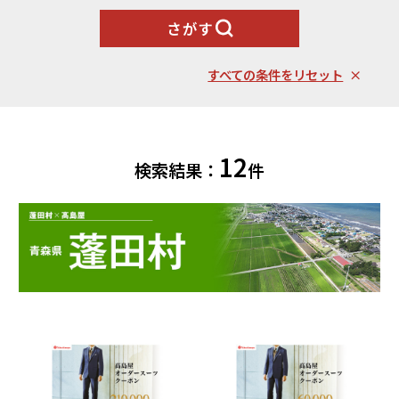
東川町（北海道）
枝幸町（北海道）
飲料類
菓子
さがす
白老町（北海道）
別海町（北海道）
ふるさと納税とは
加工品等
麺類
東北エリア
すべての条件をリセット
調味料・油
鍋セット
蓬田村（青森県）
花巻市（岩手県）
よくある質問と
お問い合わせ
塩竈市（宮城県）
イベントや
旅行
チケット等
12
検索結果：
件
関東エリア
雑貨・日用品
美容
世田谷区（東京都）
横浜市（神奈川県）
工芸品・
ファッション
小田原市（神奈川県）
三浦市（神奈川県）
装飾品
中部エリア
新発田市（新潟県）
南魚沼市（新潟県）
輪島市（石川県）
加賀市（石川県）
鯖江市（福井県）
若狭町（福井県）
都留市（山梨県）
岐阜県（岐阜県）
高山市（岐阜県）
関市（岐阜県）