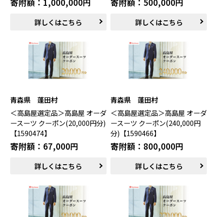
寄附額：1,000,000円
寄附額：500,000円
南部町（鳥取県）
伯耆町（鳥取県）
日南町（鳥取県）
日野町（鳥取県）
詳しくはこちら
詳しくはこちら
江府町（鳥取県）
松江市（島根県）
大田市（島根県）
安来市（島根県）
岡山市（岡山県）
倉敷市（岡山県）
高梁市（岡山県）
瀬戸内市（岡山県）
四国エリア
青森県 蓬田村
青森県 蓬田村
小豆島町（香川県）
松山市（愛媛県）
＜高島屋選定品＞高島屋 オーダ
＜高島屋選定品＞高島屋 オーダ
東温市（愛媛県）
砥部町（愛媛県）
ースーツ クーポン(20,000円分)
ースーツ クーポン(240,000円
【1590474】
分)【1590466】
九州エリア
寄附額：67,000円
寄附額：800,000円
壱岐市（長崎県）
西海市（長崎県）
詳しくはこちら
詳しくはこちら
宇城市（熊本県）
指宿市（鹿児島県）