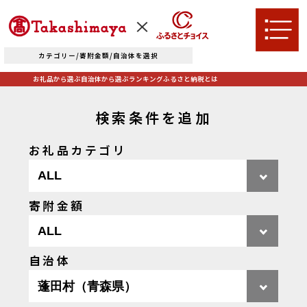
カテゴリー/寄附金額/自治体を選択
お礼品から選ぶ
自治体から選ぶ
ランキング
ふるさと納税とは
TOPへ
検索条件を追加
お礼品カテゴリ
お礼品から選ぶ
肉
米・パン
寄附金額
自治体から選ぶ
果物類
エビ・カニ等
北海道エリア
自治体
魚貝類
野菜類
ランキング
札幌市（北海道）
千歳市（北海道）
卵（鶏、
お酒
石狩市（北海道）
小樽市（北海道）
烏骨鶏等）