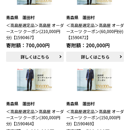
中津川市（岐阜県）
美濃加茂市（岐阜県）
郡上市（岐阜県）
浜松市（静岡県）
富士市（静岡県）
青森県 蓬田村
青森県 蓬田村
＜高島屋選定品＞高島屋 オーダ
＜高島屋選定品＞高島屋 オーダ
近畿エリア
ースーツ クーポン(210,000円
ースーツ クーポン(60,000円分)
分)【1590467】
【1590472】
松阪市（三重県）
鳥羽市（三重県）
多気町（三重県）
明和町（三重県）
寄附額：700,000円
寄附額：200,000円
湖南市（滋賀県）
高島市（滋賀県）
詳しくはこちら
詳しくはこちら
東近江市（滋賀県）
京都市（京都府）
与謝野町（京都府）
大阪市（大阪府）
泉佐野市（大阪府）
岸和田市（大阪府）
阪南市（大阪府）
堺市（大阪府）
神戸市（兵庫県）
豊岡市（兵庫県）
三木市（兵庫県）
香美町（兵庫県）
青森県 蓬田村
青森県 蓬田村
中国エリア
＜高島屋選定品＞高島屋 オーダ
＜高島屋選定品＞高島屋 オーダ
米子市（鳥取県）
倉吉市（鳥取県）
ースーツ クーポン(300,000円
ースーツ クーポン(150,000円
境港市（鳥取県）
琴浦町（鳥取県）
分)【1590464】
分)【1590469】
日吉津村（鳥取県）
大山町（鳥取県）