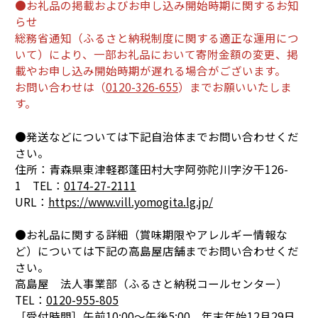
●お礼品の掲載およびお申し込み開始時期に関するお知
らせ
総務省通知（ふるさと納税制度に関する適正な運用につ
いて）により、一部お礼品において寄附金額の変更、掲
載やお申し込み開始時期が遅れる場合がございます。
お問い合わせは（
0120-326-655
）までお願いいたしま
す。
●発送などについては下記自治体までお問い合わせくだ
さい。
住所：青森県東津軽郡蓬田村大字阿弥陀川字汐干126-
1 TEL：
0174-27-2111
URL：
https://www.vill.yomogita.lg.jp/
●お礼品に関する詳細（賞味期限やアレルギー情報な
ど）については下記の高島屋店舗までお問い合わせくだ
さい。
高島屋 法人事業部（ふるさと納税コールセンター）
TEL：
0120-955-805
［受付時間］午前10:00～午後5:00 年末年始12月29日