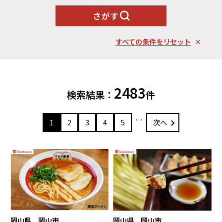
北海道エリア
魚貝類
野菜類
さがす
ランキング
札幌市（北海道）
千歳市（北海道）
卵（鶏、
お酒
石狩市（北海道）
小樽市（北海道）
烏骨鶏等）
すべての条件をリセット
東川町（北海道）
枝幸町（北海道）
飲料類
菓子
白老町（北海道）
別海町（北海道）
ふるさと納税とは
加工品等
麺類
東北エリア
2483
検索結果：
件
調味料・油
鍋セット
蓬田村（青森県）
花巻市（岩手県）
よくある質問と
お問い合わせ
塩竈市（宮城県）
イベントや
…
旅行
1
2
3
4
5
次へ
チケット等
関東エリア
雑貨・日用品
美容
世田谷区（東京都）
横浜市（神奈川県）
工芸品・
ファッション
小田原市（神奈川県）
三浦市（神奈川県）
装飾品
中部エリア
新発田市（新潟県）
南魚沼市（新潟県）
岡山県 岡山市
岡山県 岡山市
輪島市（石川県）
加賀市（石川県）