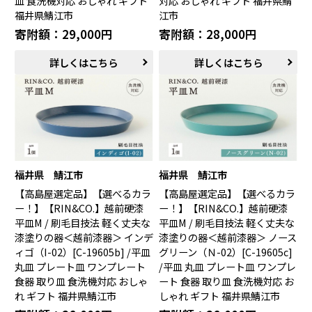
皿 食洗機対応 おしゃれ ギフト
対応 おしゃれ ギフト 福井県鯖
福井県鯖江市
江市
寄附額：29,000円
寄附額：28,000円
詳しくはこちら
詳しくはこちら
福井県 鯖江市
福井県 鯖江市
【高島屋選定品】【選べるカラ
【高島屋選定品】【選べるカラ
ー！】【RIN&CO.】越前硬漆
ー！】【RIN&CO.】越前硬漆
平皿M / 刷毛目技法 軽く丈夫な
平皿M / 刷毛目技法 軽く丈夫な
漆塗りの器＜越前漆器＞ インデ
漆塗りの器＜越前漆器＞ ノース
ィゴ（I-02）[C-19605b] /平皿
グリーン（Ｎ-02）[C-19605c]
丸皿 プレート皿 ワンプレート
/平皿 丸皿 プレート皿 ワンプレ
食器 取り皿 食洗機対応 おしゃ
ート 食器 取り皿 食洗機対応 お
れ ギフト 福井県鯖江市
しゃれ ギフト 福井県鯖江市