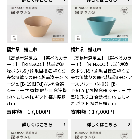
福井県 鯖江市
福井県 鯖江市
【高島屋選定品】【選べるカラ
【高島屋選定品】【選べるカラ
ー！】【RIN&CO.】越前硬漆
ー！】【RIN&CO.】越前硬漆
深ボウルS / 刷毛目技法 軽く丈
深ボウルS / 刷毛目技法 軽く丈
夫な漆塗りの器＜越前漆器＞ ベ
夫な漆塗りの器＜越前漆器＞ ノ
ージュ [B-19617d]/お椀 食器
ースブルー（N-03）[B-
シチュー 丼 煮物 取り皿 食洗機
19617c]/お椀 食器 シチュー 丼
対応 おしゃれ ギフト 福井県鯖
煮物 取り皿 食洗機対応 おしゃ
江市
れ ギフト 福井県鯖江市
寄附額：17,000円
寄附額：17,000円
詳しくはこちら
詳しくはこちら