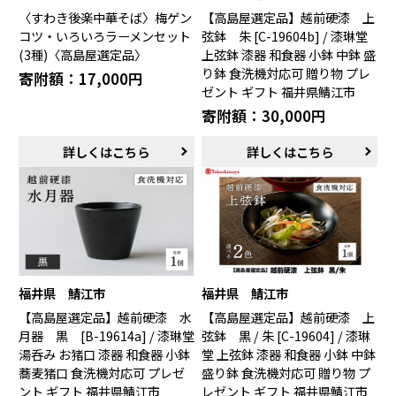
〈すわき後楽中華そば〉梅ゲン
【高島屋選定品】越前硬漆 上
コツ・いろいろラーメンセット
弦鉢 朱 [C-19604b] / 漆琳堂
(3種)〈高島屋選定品〉
上弦鉢 漆器 和食器 小鉢 中鉢 盛
り鉢 食洗機対応可 贈り物 プレ
寄附額：17,000円
ゼント ギフト 福井県鯖江市
寄附額：30,000円
詳しくはこちら
詳しくはこちら
福井県 鯖江市
福井県 鯖江市
【高島屋選定品】越前硬漆 水
【高島屋選定品】越前硬漆 上
月器 黒 [B-19614a] / 漆琳堂
弦鉢 黒 / 朱 [C-19604] / 漆琳
湯呑み お猪口 漆器 和食器 小鉢
堂 上弦鉢 漆器 和食器 小鉢 中鉢
蕎麦猪口 食洗機対応可 プレゼ
盛り鉢 食洗機対応可 贈り物 プ
ント ギフト 福井県鯖江市
レゼント ギフト 福井県鯖江市