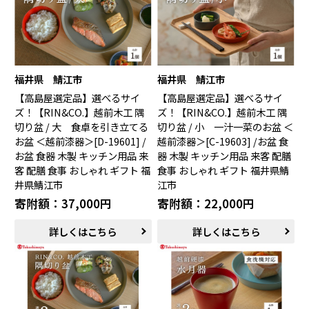
福井県 鯖江市
福井県 鯖江市
【高島屋選定品】選べるサイ
【高島屋選定品】選べるサイ
ズ！【RIN&CO.】越前木工 隅
ズ！【RIN&CO.】越前木工 隅
切り盆 / 大 食卓を引き立てる
切り盆 / 小 一汁一菜のお盆 ＜
お盆 ＜越前漆器＞[D-19601] /
越前漆器＞[C-19603] /お盆 食
お盆 食器 木製 キッチン用品 来
器 木製 キッチン用品 来客 配膳
客 配膳 食事 おしゃれ ギフト 福
食事 おしゃれ ギフト 福井県鯖
井県鯖江市
江市
寄附額：37,000円
寄附額：22,000円
詳しくはこちら
詳しくはこちら