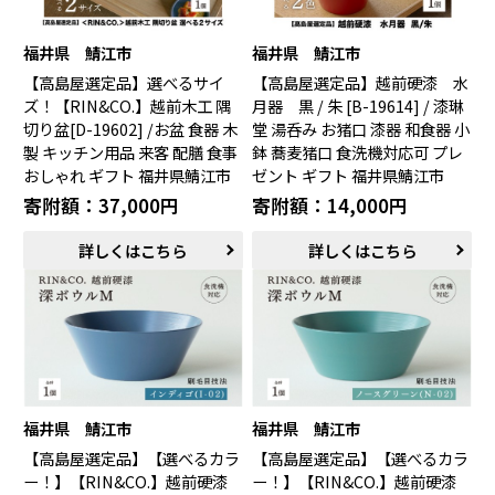
福井県 鯖江市
福井県 鯖江市
【高島屋選定品】選べるサイ
【高島屋選定品】越前硬漆 水
ズ！【RIN&CO.】越前木工 隅
月器 黒 / 朱 [B-19614] / 漆琳
切り盆[D-19602] /お盆 食器 木
堂 湯呑み お猪口 漆器 和食器 小
製 キッチン用品 来客 配膳 食事
鉢 蕎麦猪口 食洗機対応可 プレ
おしゃれ ギフト 福井県鯖江市
ゼント ギフト 福井県鯖江市
寄附額：37,000円
寄附額：14,000円
詳しくはこちら
詳しくはこちら
福井県 鯖江市
福井県 鯖江市
【高島屋選定品】【選べるカラ
【高島屋選定品】【選べるカラ
ー！】【RIN&CO.】越前硬漆
ー！】【RIN&CO.】越前硬漆