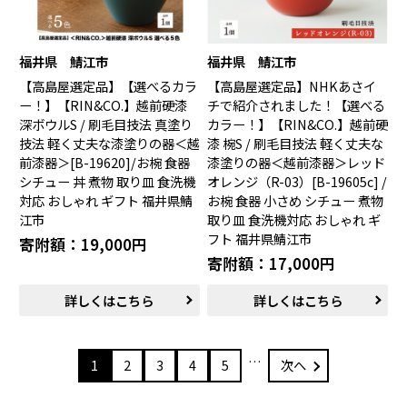
福井県 鯖江市
福井県 鯖江市
【高島屋選定品】【選べるカラ
【高島屋選定品】NHKあさイ
ー！】【RIN&CO.】越前硬漆
チで紹介されました！【選べる
深ボウルS / 刷毛目技法 真塗り
カラー！】【RIN&CO.】越前硬
技法 軽く丈夫な漆塗りの器＜越
漆 椀S / 刷毛目技法 軽く丈夫な
前漆器＞[B-19620]/お椀 食器
漆塗りの器＜越前漆器＞レッド
シチュー 丼 煮物 取り皿 食洗機
オレンジ（R-03）[B-19605c] /
対応 おしゃれ ギフト 福井県鯖
お椀 食器 小さめ シチュー 煮物
江市
取り皿 食洗機対応 おしゃれ ギ
フト 福井県鯖江市
寄附額：19,000円
寄附額：17,000円
詳しくはこちら
詳しくはこちら
…
1
2
3
4
5
次へ