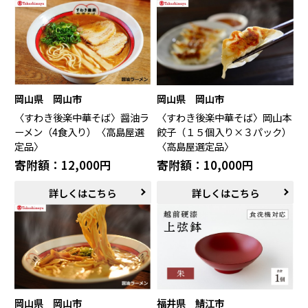
中国エリア
米子市（鳥取県）
倉吉市（鳥取県）
境港市（鳥取県）
琴浦町（鳥取県）
日吉津村（鳥取県）
大山町（鳥取県）
南部町（鳥取県）
伯耆町（鳥取県）
日南町（鳥取県）
日野町（鳥取県）
岡山県 岡山市
岡山県 岡山市
江府町（鳥取県）
松江市（島根県）
〈すわき後楽中華そば〉醤油ラ
〈すわき後楽中華そば〉岡山本
大田市（島根県）
安来市（島根県）
ーメン（4食入り）〈高島屋選
餃子（１５個入り×３パック）
岡山市（岡山県）
倉敷市（岡山県）
定品〉
〈高島屋選定品〉
高梁市（岡山県）
瀬戸内市（岡山県）
寄附額：12,000円
寄附額：10,000円
四国エリア
詳しくはこちら
詳しくはこちら
小豆島町（香川県）
松山市（愛媛県）
東温市（愛媛県）
砥部町（愛媛県）
九州エリア
壱岐市（長崎県）
西海市（長崎県）
宇城市（熊本県）
指宿市（鹿児島県）
岡山県 岡山市
福井県 鯖江市