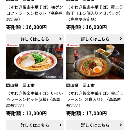
鯖江市（福井県）
若狭町（福井県）
〈すわき後楽中華そば〉梅ゲン
〈すわき後楽中華そば〉黄ニラ
コツ・ラーメンセット〈高島屋
餃子（１５個入り×３パック）
都留市（山梨県）
岐阜県（岐阜県）
選定品〉
〈高島屋選定品〉
高山市（岐阜県）
関市（岐阜県）
中津川市（岐阜県）
美濃加茂市（岐阜県）
寄附額：16,000円
寄附額：16,000円
郡上市（岐阜県）
浜松市（静岡県）
詳しくはこちら
詳しくはこちら
富士市（静岡県）
近畿エリア
松阪市（三重県）
鳥羽市（三重県）
多気町（三重県）
明和町（三重県）
湖南市（滋賀県）
高島市（滋賀県）
東近江市（滋賀県）
京都市（京都府）
岡山県 岡山市
岡山県 岡山市
与謝野町（京都府）
大阪市（大阪府）
〈すわき後楽中華そば〉いろい
〈すわき後楽中華そば〉金ごま
泉佐野市（大阪府）
岸和田市（大阪府）
ろラーメンセット(3種)〈高島
ラーメン（4食入り）〈高島屋
阪南市（大阪府）
堺市（大阪府）
屋選定品〉
選定品〉
神戸市（兵庫県）
豊岡市（兵庫県）
寄附額：13,000円
寄附額：17,000円
三木市（兵庫県）
香美町（兵庫県）
詳しくはこちら
詳しくはこちら