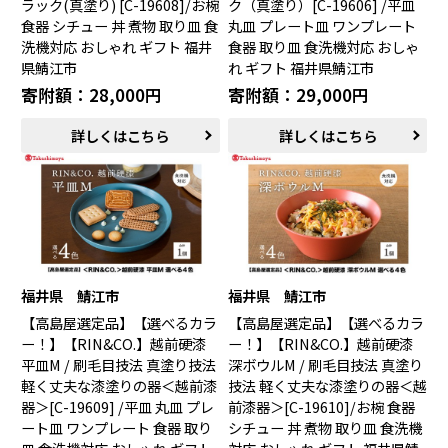
ラック(真塗り) [C-19608]/お椀
ク（真塗り）[C-19606] /平皿
食器 シチュー 丼 煮物 取り皿 食
丸皿 プレート皿 ワンプレート
洗機対応 おしゃれ ギフト 福井
食器 取り皿 食洗機対応 おしゃ
県鯖江市
れ ギフト 福井県鯖江市
寄附額：28,000円
寄附額：29,000円
詳しくはこちら
詳しくはこちら
福井県 鯖江市
福井県 鯖江市
【高島屋選定品】【選べるカラ
【高島屋選定品】【選べるカラ
ー！】【RIN&CO.】越前硬漆
ー！】【RIN&CO.】越前硬漆
平皿M / 刷毛目技法 真塗り技法
深ボウルM / 刷毛目技法 真塗り
軽く丈夫な漆塗りの器＜越前漆
技法 軽く丈夫な漆塗りの器＜越
器＞[C-19609] /平皿 丸皿 プレ
前漆器＞[C-19610]/お椀 食器
ート皿 ワンプレート 食器 取り
シチュー 丼 煮物 取り皿 食洗機