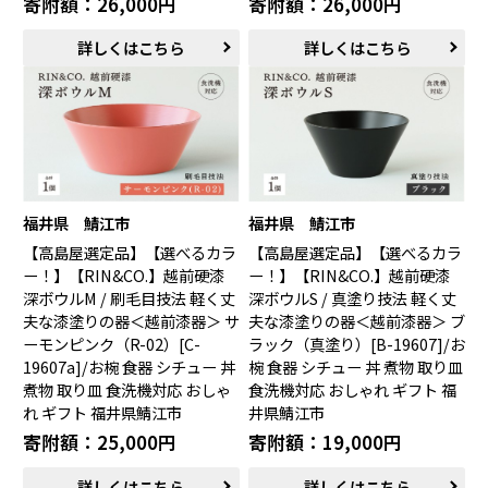
寄附額：26,000円
寄附額：26,000円
詳しくはこちら
詳しくはこちら
福井県 鯖江市
福井県 鯖江市
【高島屋選定品】【選べるカラ
【高島屋選定品】【選べるカラ
ー！】【RIN&CO.】越前硬漆
ー！】【RIN&CO.】越前硬漆
深ボウルM / 刷毛目技法 軽く丈
深ボウルS / 真塗り技法 軽く丈
夫な漆塗りの器＜越前漆器＞ サ
夫な漆塗りの器＜越前漆器＞ ブ
ーモンピンク（R-02）[C-
ラック（真塗り）[B-19607]/お
19607a]/お椀 食器 シチュー 丼
椀 食器 シチュー 丼 煮物 取り皿
煮物 取り皿 食洗機対応 おしゃ
食洗機対応 おしゃれ ギフト 福
れ ギフト 福井県鯖江市
井県鯖江市
寄附額：25,000円
寄附額：19,000円
詳しくはこちら
詳しくはこちら