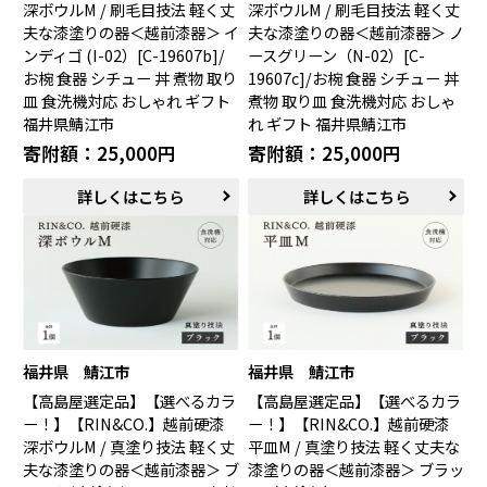
深ボウルM / 刷毛目技法 軽く丈
深ボウルM / 刷毛目技法 軽く丈
夫な漆塗りの器＜越前漆器＞ イ
夫な漆塗りの器＜越前漆器＞ ノ
ンディゴ (I-02）[C-19607b]/
ースグリーン（N-02）[C-
お椀 食器 シチュー 丼 煮物 取り
19607c]/お椀 食器 シチュー 丼
皿 食洗機対応 おしゃれ ギフト
煮物 取り皿 食洗機対応 おしゃ
福井県鯖江市
れ ギフト 福井県鯖江市
寄附額：25,000円
寄附額：25,000円
詳しくはこちら
詳しくはこちら
福井県 鯖江市
福井県 鯖江市
【高島屋選定品】【選べるカラ
【高島屋選定品】【選べるカラ
ー！】【RIN&CO.】越前硬漆
ー！】【RIN&CO.】越前硬漆
深ボウルM / 真塗り技法 軽く丈
平皿M / 真塗り技法 軽く丈夫な
夫な漆塗りの器＜越前漆器＞ ブ
漆塗りの器＜越前漆器＞ ブラッ