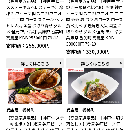
【高島屋選定品】【神戸牛 ロー
【高島屋選定品】【神戸牛 すき
スステーキ＆ヘレステーキ】冷
焼き一頭食べ比べB】冷凍 神戸
凍 神戸ビーフ 但馬牛 神戸牛 和
ビーフ 但馬牛 神戸牛 和牛 牛 牛
牛 牛 牛肉 ロース ステーキ ヘレ
肉 もも 肩 バラ 肩ロース ロース
ヒレ人気 国産 お取り寄せ グル
食べ比べ すき焼き人気 国産 お
メ 但馬 神戸 冷凍 兵庫県 香美町
取り寄せ グルメ 但馬 神戸 冷凍
高島屋 KBB 255000円 79-18
兵庫県 香美町 高島屋 KBB
330000円 79-23
寄附額：255,000円
寄附額：330,000円
詳しくはこちら
詳しくはこちら
兵庫県 香美町
兵庫県 香美町
【高島屋選定品】【神戸牛 ステ
【高島屋選定品】【神戸牛 切り
ーキ＆焼肉B】冷凍 神戸ビーフ
落とし肉】冷凍 神戸ビーフ 但
但馬牛 神戸牛 和牛 牛 牛肉 肩ロ
馬牛 神戸牛 和牛 牛 牛肉 切り落