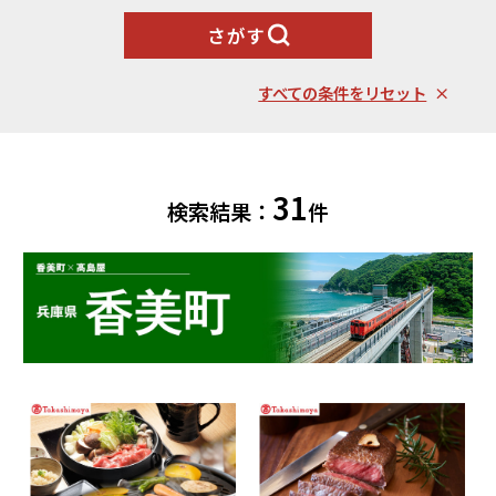
果物類
エビ・カニ等
さがす
北海道エリア
魚貝類
野菜類
ランキング
札幌市（北海道）
千歳市（北海道）
すべての条件をリセット
卵（鶏、
お酒
石狩市（北海道）
小樽市（北海道）
烏骨鶏等）
東川町（北海道）
枝幸町（北海道）
飲料類
菓子
白老町（北海道）
別海町（北海道）
ふるさと納税とは
31
加工品等
麺類
検索結果：
件
東北エリア
調味料・油
鍋セット
蓬田村（青森県）
花巻市（岩手県）
よくある質問と
お問い合わせ
塩竈市（宮城県）
イベントや
旅行
チケット等
関東エリア
雑貨・日用品
美容
世田谷区（東京都）
横浜市（神奈川県）
工芸品・
ファッション
小田原市（神奈川県）
三浦市（神奈川県）
装飾品
中部エリア