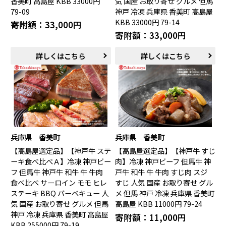
香美町 高島屋 KBB 33000円
気 国産 お取り寄せ グルメ 但馬
79-09
神戸 冷凍 兵庫県 香美町 高島屋
KBB 33000円 79-14
寄附額：33,000円
寄附額：33,000円
詳しくはこちら
詳しくはこちら
兵庫県 香美町
兵庫県 香美町
【高島屋選定品】【神戸牛 ステ
【高島屋選定品】【神戸牛 すじ
ーキ食べ比べＡ】冷凍 神戸ビー
肉】冷凍 神戸ビーフ 但馬牛 神
フ 但馬牛 神戸牛 和牛 牛 牛肉
戸牛 和牛 牛 牛肉 すじ肉 スジ
食べ比べ サーロイン モモ ヒレ
すじ 人気 国産 お取り寄せ グル
ステーキ BBQ バーベキュー 人
メ 但馬 神戸 冷凍 兵庫県 香美町
気 国産 お取り寄せ グルメ 但馬
高島屋 KBB 11000円 79-24
神戸 冷凍 兵庫県 香美町 高島屋
寄附額：11,000円
KBB 255000円 79-19