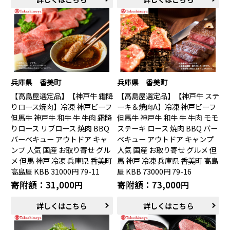
兵庫県 香美町
兵庫県 香美町
【高島屋選定品】【神戸牛 霜降
【高島屋選定品】【神戸牛 ステ
りロース焼肉】冷凍 神戸ビーフ
ーキ＆焼肉A】冷凍 神戸ビーフ
但馬牛 神戸牛 和牛 牛 牛肉 霜降
但馬牛 神戸牛 和牛 牛 牛肉 モモ
りロース リブロース 焼肉 BBQ
ステーキ ロース 焼肉 BBQ バー
バーベキュー アウトドア キャ
ベキュー アウトドア キャンプ
ンプ 人気 国産 お取り寄せ グル
人気 国産 お取り寄せ グルメ 但
メ 但馬 神戸 冷凍 兵庫県 香美町
馬 神戸 冷凍 兵庫県 香美町 高島
高島屋 KBB 31000円 79-11
屋 KBB 73000円 79-16
寄附額：31,000円
寄附額：73,000円
詳しくはこちら
詳しくはこちら