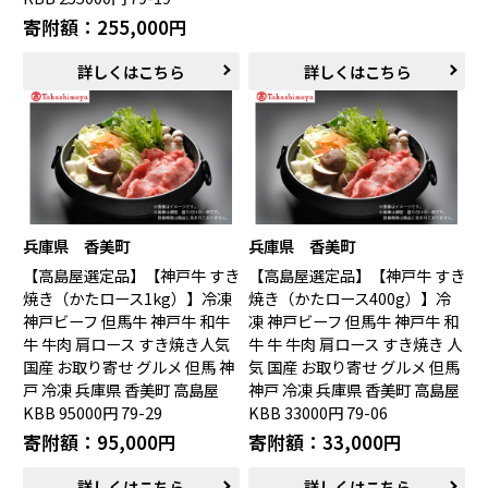
寄附額：255,000円
詳しくはこちら
詳しくはこちら
兵庫県 香美町
兵庫県 香美町
【高島屋選定品】【神戸牛 すき
【高島屋選定品】【神戸牛 すき
焼き（かたロース1kg）】冷凍
焼き（かたロース400g）】冷
神戸ビーフ 但馬牛 神戸牛 和牛
凍 神戸ビーフ 但馬牛 神戸牛 和
牛 牛肉 肩ロース すき焼き人気
牛 牛 牛肉 肩ロース すき焼き 人
国産 お取り寄せ グルメ 但馬 神
気 国産 お取り寄せ グルメ 但馬
戸 冷凍 兵庫県 香美町 高島屋
神戸 冷凍 兵庫県 香美町 高島屋
KBB 95000円 79-29
KBB 33000円 79-06
寄附額：95,000円
寄附額：33,000円
詳しくはこちら
詳しくはこちら