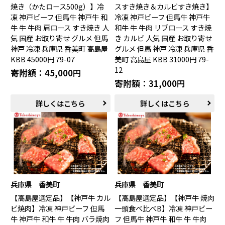
焼き（かたロース500g）】冷
スすき焼き＆カルビすき焼き】
凍 神戸ビーフ 但馬牛 神戸牛 和
冷凍 神戸ビーフ 但馬牛 神戸牛
牛 牛 牛肉 肩ロース すき焼き 人
和牛 牛 牛肉 リブロース すき焼
気 国産 お取り寄せ グルメ 但馬
き カルビ 人気 国産 お取り寄せ
神戸 冷凍 兵庫県 香美町 高島屋
グルメ 但馬 神戸 冷凍 兵庫県 香
KBB 45000円 79-07
美町 高島屋 KBB 31000円 79-
12
寄附額：45,000円
寄附額：31,000円
詳しくはこちら
詳しくはこちら
兵庫県 香美町
兵庫県 香美町
【高島屋選定品】【神戸牛 カル
【高島屋選定品】【神戸牛 焼肉
ビ焼肉】冷凍 神戸ビーフ 但馬
一頭食べ比べB】冷凍 神戸ビー
牛 神戸牛 和牛 牛 牛肉 バラ焼肉
フ 但馬牛 神戸牛 和牛 牛 牛肉