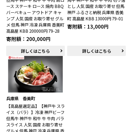
ース ステーキ ロース 焼肉 BBQ
とし 人気 国産 お取り寄せ 但馬
バーベキュー アウトドア キャ
神戸 ふるさと納税 兵庫県 香美
ンプ 人気 国産 お取り寄せ グル
町 高島屋 KBB 13000円 79-01
メ 但馬 神戸 冷凍 兵庫県 香美町
寄附額：13,000円
高島屋 KBB 200000円 79-28
寄附額：200,000円
詳しくはこちら
詳しくはこちら
兵庫県 香美町
【高島屋選定品】【神戸牛 スラ
イス（バラ）】冷凍 神戸ビーフ
但馬牛 神戸牛 和牛 牛 牛肉 バラ
スライス 人気 国産 お取り寄せ
グルメ 但馬 神戸 冷凍 兵庫県 香