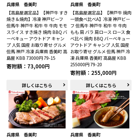
兵庫県 香美町
兵庫県 香美町
中国エリア
【高島屋選定品】【神戸牛 すき
【高島屋選定品】【神戸牛 焼肉
焼き＆焼肉】冷凍 神戸ビーフ
一頭食べ比べA】冷凍 神戸ビー
米子市（鳥取県）
倉吉市（鳥取県）
但馬牛 神戸牛 和牛 牛 牛肉 モモ
フ 但馬牛 神戸牛 和牛 牛 牛肉
境港市（鳥取県）
琴浦町（鳥取県）
スライス すき焼き 焼肉 BBQ バ
もも 肩 バラ 肩ロース ロース 食
日吉津村（鳥取県）
大山町（鳥取県）
ーベキュー アウトドア キャン
べ比べ 焼肉 BBQ バーベキュー
南部町（鳥取県）
伯耆町（鳥取県）
プ 人気 国産 お取り寄せ グルメ
アウトドア キャンプ 人気 国産
日南町（鳥取県）
日野町（鳥取県）
但馬 神戸 冷凍 兵庫県 香美町 高
お取り寄せ グルメ 但馬 神戸 冷
江府町（鳥取県）
松江市（島根県）
島屋 KBB 73000円 79-15
凍 兵庫県 香美町 高島屋 KBB
大田市（島根県）
安来市（島根県）
255000円 79-20
寄附額：73,000円
岡山市（岡山県）
倉敷市（岡山県）
寄附額：255,000円
高梁市（岡山県）
瀬戸内市（岡山県）
詳しくはこちら
詳しくはこちら
四国エリア
小豆島町（香川県）
松山市（愛媛県）
東温市（愛媛県）
砥部町（愛媛県）
九州エリア
兵庫県 香美町
兵庫県 香美町
壱岐市（長崎県）
西海市（長崎県）