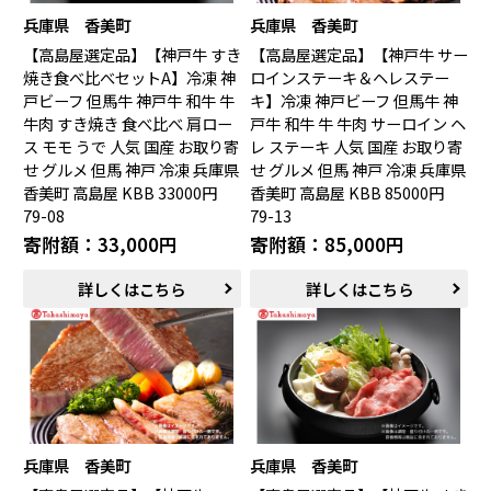
兵庫県 香美町
兵庫県 香美町
【高島屋選定品】【神戸牛 すき
【高島屋選定品】【神戸牛 サー
焼き食べ比べセットA】冷凍 神
ロインステーキ＆ヘレステー
戸ビーフ 但馬牛 神戸牛 和牛 牛
キ】冷凍 神戸ビーフ 但馬牛 神
牛肉 すき焼き 食べ比べ 肩ロー
戸牛 和牛 牛 牛肉 サーロイン ヘ
ス モモ うで 人気 国産 お取り寄
レ ステーキ 人気 国産 お取り寄
せ グルメ 但馬 神戸 冷凍 兵庫県
せ グルメ 但馬 神戸 冷凍 兵庫県
香美町 高島屋 KBB 33000円
香美町 高島屋 KBB 85000円
79-08
79-13
寄附額：33,000円
寄附額：85,000円
詳しくはこちら
詳しくはこちら
兵庫県 香美町
兵庫県 香美町