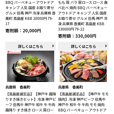
BBQ バーベキュー アウトドア
もも 肩 バラ 肩ロース ロース 食
キャンプ 人気 国産 お取り寄せ
べ比べ 焼肉 BBQ バーベキュー
グルメ 但馬 神戸 冷凍 兵庫県 香
アウトドア キャンプ 人気 国産
美町 高島屋 KBB 20000円 79-
お取り寄せ グルメ 但馬 神戸 冷
17
凍 兵庫県 香美町 高島屋 KBB
330000円 79-22
寄附額：20,000円
寄附額：330,000円
詳しくはこちら
詳しくはこちら
兵庫県 香美町
兵庫県 香美町
【高島屋選定品】【神戸牛 霜降
【高島屋選定品】【神戸牛 モモ
りすき焼きセット】冷凍 神戸ビ
焼肉】冷凍 神戸ビーフ 但馬牛
ーフ 但馬牛 神戸牛 和牛 牛 牛肉
神戸牛 和牛 牛 牛肉 モモ 焼肉
霜降り すき焼き ロース 肩ロー
BBQ バーベキュー アウトドア