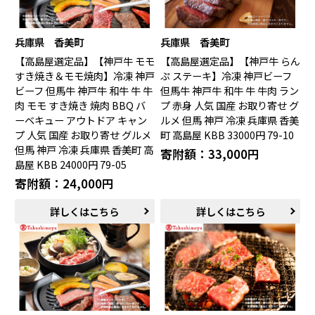
新発田市（新潟県）
南魚沼市（新潟県）
輪島市（石川県）
加賀市（石川県）
鯖江市（福井県）
若狭町（福井県）
兵庫県 香美町
兵庫県 香美町
都留市（山梨県）
岐阜県（岐阜県）
【高島屋選定品】【神戸牛 モモ
【高島屋選定品】【神戸牛 らん
高山市（岐阜県）
関市（岐阜県）
すき焼き＆モモ焼肉】冷凍 神戸
ぷ ステーキ】冷凍 神戸ビーフ
中津川市（岐阜県）
美濃加茂市（岐阜県）
ビーフ 但馬牛 神戸牛 和牛 牛 牛
但馬牛 神戸牛 和牛 牛 牛肉 ラン
郡上市（岐阜県）
浜松市（静岡県）
肉 モモ すき焼き 焼肉 BBQ バ
プ 赤身 人気 国産 お取り寄せ グ
富士市（静岡県）
ーベキュー アウトドア キャン
ルメ 但馬 神戸 冷凍 兵庫県 香美
プ 人気 国産 お取り寄せ グルメ
町 高島屋 KBB 33000円 79-10
但馬 神戸 冷凍 兵庫県 香美町 高
近畿エリア
寄附額：33,000円
島屋 KBB 24000円 79-05
松阪市（三重県）
鳥羽市（三重県）
寄附額：24,000円
多気町（三重県）
明和町（三重県）
湖南市（滋賀県）
高島市（滋賀県）
詳しくはこちら
詳しくはこちら
東近江市（滋賀県）
京都市（京都府）
与謝野町（京都府）
大阪市（大阪府）
泉佐野市（大阪府）
岸和田市（大阪府）
阪南市（大阪府）
堺市（大阪府）
神戸市（兵庫県）
豊岡市（兵庫県）
三木市（兵庫県）
香美町（兵庫県）