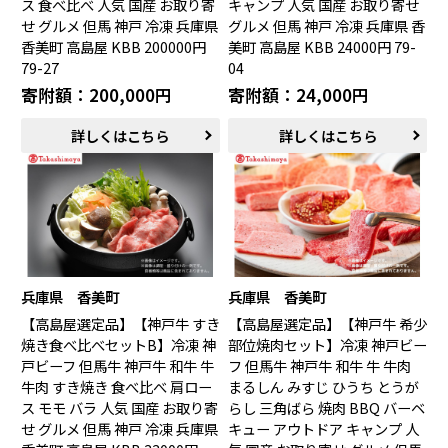
ス 食べ比べ 人気 国産 お取り寄
キャンプ 人気 国産 お取り寄せ
せ グルメ 但馬 神戸 冷凍 兵庫県
グルメ 但馬 神戸 冷凍 兵庫県 香
香美町 高島屋 KBB 200000円
美町 高島屋 KBB 24000円 79-
79-27
04
寄附額：200,000円
寄附額：24,000円
詳しくはこちら
詳しくはこちら
兵庫県 香美町
兵庫県 香美町
【高島屋選定品】【神戸牛 すき
【高島屋選定品】【神戸牛 希少
焼き食べ比べセットB】冷凍 神
部位焼肉セット】冷凍 神戸ビー
戸ビーフ 但馬牛 神戸牛 和牛 牛
フ 但馬牛 神戸牛 和牛 牛 牛肉
牛肉 すき焼き 食べ比べ 肩ロー
まるしん みすじ ひうち とうが
ス モモ バラ 人気 国産 お取り寄
らし 三角ばら 焼肉 BBQ バーベ
せ グルメ 但馬 神戸 冷凍 兵庫県
キュー アウトドア キャンプ 人