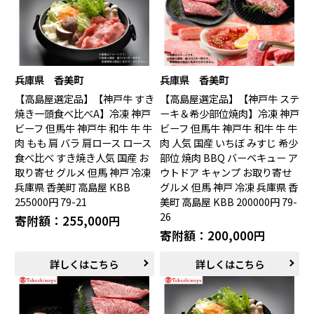
兵庫県 香美町
兵庫県 香美町
【高島屋選定品】【神戸牛 すき
【高島屋選定品】【神戸牛 ステ
焼き一頭食べ比べA】冷凍 神戸
ーキ＆希少部位焼肉】冷凍 神戸
ビーフ 但馬牛 神戸牛 和牛 牛 牛
ビーフ 但馬牛 神戸牛 和牛 牛 牛
肉 もも 肩 バラ 肩ロース ロース
肉 人気 国産 いちぼ みすじ 希少
食べ比べ すき焼き人気 国産 お
部位 焼肉 BBQ バーベキュー ア
取り寄せ グルメ 但馬 神戸 冷凍
ウトドア キャンプ お取り寄せ
兵庫県 香美町 高島屋 KBB
グルメ 但馬 神戸 冷凍 兵庫県 香
255000円 79-21
美町 高島屋 KBB 200000円 79-
26
寄附額：255,000円
寄附額：200,000円
詳しくはこちら
詳しくはこちら