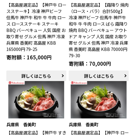
【高島屋選定品】【神戸牛 ロー
【高島屋選定品】【霜降り 焼肉
宇城市（熊本県）
指宿市（鹿児島県）
スステーキ】冷凍 神戸ビーフ
（ロース・バラ）合計500g】
但馬牛 神戸牛 和牛 牛 牛肉 ロー
冷凍 神戸ビーフ 但馬牛 神戸牛
ス ロースステーキ ステーキ
和牛 牛 牛肉 ロース ばら 霜降り
BBQ バーベキュー 人気 国産 お
焼肉 BBQ バーベキュー アウト
取り寄せ グルメ 但馬 神戸 冷凍
ドア キャンプ 人気 国産 お取り
兵庫県 香美町 高島屋 KBB
寄せ グルメ 但馬 神戸 冷凍 兵庫
165000円 79-25
県 香美町 高島屋 KBB 70000円
79-30
寄附額：165,000円
寄附額：70,000円
詳しくはこちら
詳しくはこちら
兵庫県 香美町
兵庫県 香美町
【高島屋選定品】【神戸牛 すき
【高島屋選定品】【神戸牛 ロー