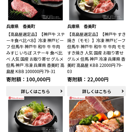
兵庫県 香美町
兵庫県 香美町
【高島屋選定品】【神戸牛 ステ
【高島屋選定品】【神戸牛 すき
ーキ食べ比べB】冷凍 神戸ビー
焼き（モモ）】冷凍 神戸ビーフ
フ 但馬牛 神戸牛 和牛 牛 牛肉
但馬牛 神戸牛 和牛 牛 牛肉 モモ
みすじ いちぼ ステーキ 食べ比
すき焼き 人気 国産 お取り寄せ
べ 人気 国産 お取り寄せ グルメ
グルメ 但馬 神戸 冷凍 兵庫県 香
但馬 神戸 冷凍 兵庫県 香美町 高
美町 高島屋 KBB 22000円 79-
島屋 KBB 100000円 79-31
03
寄附額：100,000円
寄附額：22,000円
詳しくはこちら
詳しくはこちら