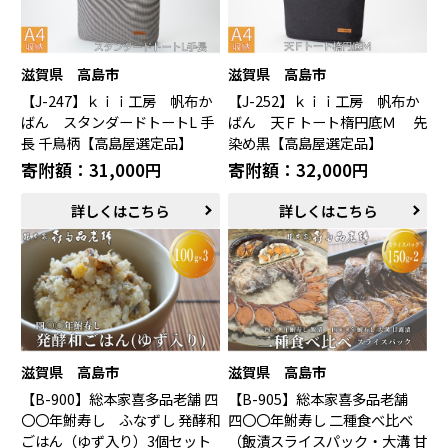
滋賀県 高島市
滋賀県 高島市
【J-247】ｋｉｉ工房 帆布か
【J-252】ｋｉｉ工房 帆布か
ばん スタンダードトートL 手
ばん 天Ｆトート楕円底Ｍ 先
長 千鳥柄【高島屋選定品】
染め黒【高島屋選定品】
寄附額：31,000円
寄附額：32,000円
詳しくはこちら
詳しくはこちら
滋賀県 高島市
滋賀県 高島市
【B-900】総本家喜多品老舗 四
【B-905】総本家喜多品老舗
〇〇年鮒寿し ふなずし 発酵和
四〇〇年鮒寿し 二種食べ比べ
ごはん（ゆず入り）3個セット
（飯漬スライスパック・大溝 甘