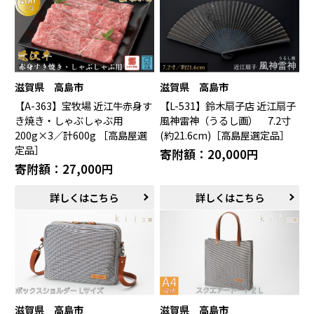
鯖江市（福井県）
若狭町（福井県）
都留市（山梨県）
岐阜県（岐阜県）
高山市（岐阜県）
関市（岐阜県）
中津川市（岐阜県）
美濃加茂市（岐阜県）
郡上市（岐阜県）
浜松市（静岡県）
滋賀県 高島市
滋賀県 高島市
富士市（静岡県）
【A-363】宝牧場 近江牛赤身す
【L-531】鈴木扇子店 近江扇子
き焼き・しゃぶしゃぶ用
風神雷神（うるし画） 7.2寸
近畿エリア
200g×3／計600g ［高島屋選
(約21.6cm)［高島屋選定品］
定品］
松阪市（三重県）
鳥羽市（三重県）
寄附額：20,000円
多気町（三重県）
明和町（三重県）
寄附額：27,000円
湖南市（滋賀県）
高島市（滋賀県）
詳しくはこちら
詳しくはこちら
東近江市（滋賀県）
京都市（京都府）
与謝野町（京都府）
大阪市（大阪府）
泉佐野市（大阪府）
岸和田市（大阪府）
阪南市（大阪府）
堺市（大阪府）
神戸市（兵庫県）
豊岡市（兵庫県）
三木市（兵庫県）
香美町（兵庫県）
滋賀県 高島市
滋賀県 高島市