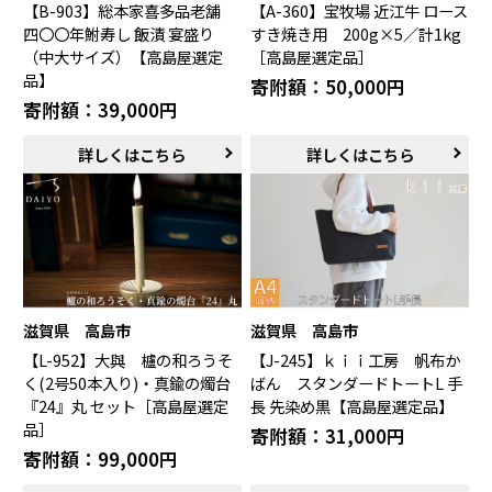
【B-903】総本家喜多品老舗
【A-360】宝牧場 近江牛 ロース
四〇〇年鮒寿し 飯漬 宴盛り
すき焼き用 200g×5／計1kg
（中大サイズ）【高島屋選定
［高島屋選定品］
品】
寄附額：50,000円
寄附額：39,000円
詳しくはこちら
詳しくはこちら
滋賀県 高島市
滋賀県 高島市
【L-952】大與 櫨の和ろうそ
【J-245】ｋｉｉ工房 帆布か
く(2号50本入り)・真鍮の燭台
ばん スタンダードトートL 手
『24』丸 セット［高島屋選定
長 先染め黒【高島屋選定品】
品］
寄附額：31,000円
寄附額：99,000円