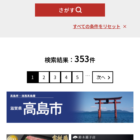
北海道エリア
魚貝類
野菜類
さがす
ランキング
札幌市（北海道）
千歳市（北海道）
卵（鶏、
お酒
石狩市（北海道）
小樽市（北海道）
烏骨鶏等）
すべての条件をリセット
東川町（北海道）
枝幸町（北海道）
飲料類
菓子
白老町（北海道）
別海町（北海道）
ふるさと納税とは
加工品等
麺類
東北エリア
353
検索結果：
件
調味料・油
鍋セット
蓬田村（青森県）
花巻市（岩手県）
よくある質問と
お問い合わせ
塩竈市（宮城県）
イベントや
旅行
…
1
2
3
4
5
次へ
チケット等
関東エリア
雑貨・日用品
美容
世田谷区（東京都）
横浜市（神奈川県）
工芸品・
ファッション
小田原市（神奈川県）
三浦市（神奈川県）
装飾品
中部エリア
新発田市（新潟県）
南魚沼市（新潟県）
輪島市（石川県）
加賀市（石川県）