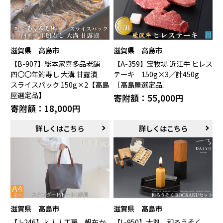
滋賀県 高島市
滋賀県 高島市
【B-907】総本家喜多品老舗
【A-359】宝牧場 近江牛 ヒレス
四〇〇年鮒寿し 大溝 甘露漬
テーキ 150g×3／計450g
スライスパック 150g×2【高島
［高島屋選定品］
屋選定品】
寄附額：55,000円
寄附額：18,000円
詳しくはこちら
詳しくはこちら
滋賀県 高島市
滋賀県 高島市
【J-246】ｋｉｉ工房 帆布か
【L-950】大與 和ろうそく