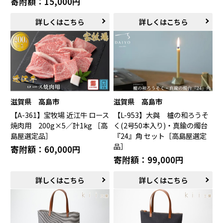
寄附額：15,000円
詳しくはこちら
詳しくはこちら
滋賀県 高島市
滋賀県 高島市
【A-361】宝牧場 近江牛 ロース
【L-953】大與 櫨の和ろうそ
焼肉用 200g×5／計1kg ［高
く(2号50本入り)・真鍮の燭台
島屋選定品］
『24』角 セット［高島屋選定
品］
寄附額：60,000円
寄附額：99,000円
詳しくはこちら
詳しくはこちら