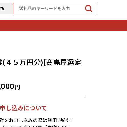
選択
券(４５万円分)[髙島屋選定
,000
円
申し込みについて
附をお申し込みの際は利用規約に