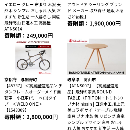
高山市（岐阜県）
関市（岐阜県）
イエロー グレー 布張り 木製 天
アウトドア ツーリング ブラン
中津川市（岐阜県）
美濃加茂市（岐阜県）
然木 シンプル おしゃれ 人気 お
ド メーカー 取り寄せ 通販 ふる
郡上市（岐阜県）
浜松市（静岡県）
すすめ 新生活 一人暮らし 国産
さと納税 ］
寄附額：1,900,000円
富士市（静岡県）
飛騨高山 日進木工 高島屋
ATNS014
寄附額：249,000円
近畿エリア
松阪市（三重県）
鳥羽市（三重県）
多気町（三重県）
明和町（三重県）
湖南市（滋賀県）
高島市（滋賀県）
東近江市（滋賀県）
京都市（京都府）
与謝野町（京都府）
大阪市（大阪府）
京都府 与謝野町
岐阜県 高山市
泉佐野市（大阪府）
岸和田市（大阪府）
【45737】
＜高島屋選定品＞ チ
【ATNS007】
【高島屋選定
阪南市（大阪府）
堺市（大阪府）
タンフレームオーダーメイド自
品】飛騨の家具 ROUND
神戸市（兵庫県）
豊岡市（兵庫県）
転車 小径車(ミニベロ)タイ
TABLE〈TRITON・トリトン〉
三木市（兵庫県）
香美町（兵庫県）
プ ＜WELD ONE＞
ブナ材 nissin | 日進木工 川上元
【1543309】
美コラボ サイドテーブル 飛騨
中国エリア
寄附額：2,800,000円
家具 ブナ 木製 机 リビング 寝室
シンプル デザイン 家具 おしゃ
米子市（鳥取県）
倉吉市（鳥取県）
れ 人気 おすすめ 新生活 一人暮