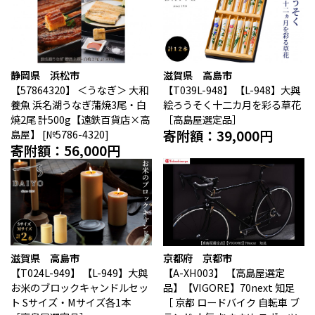
静岡県 浜松市
滋賀県 高島市
【57864320】
＜うなぎ＞ 大和
【T039L-948】
【L-948】大與
養魚 浜名湖うなぎ蒲焼3尾・白
絵ろうそく十二カ月を彩る草花
焼2尾 計500g【遠鉄百貨店×高
［高島屋選定品］
寄附額：39,000円
島屋】 [№5786-4320]
寄附額：56,000円
滋賀県 高島市
京都府 京都市
【T024L-949】
【L-949】大與
【A-XH003】
【高島屋選定
お米のブロックキャンドルセッ
品】【VIGORE】70next 知足
ト Sサイズ・Mサイズ各1本
［ 京都 ロードバイク 自転車 ブ