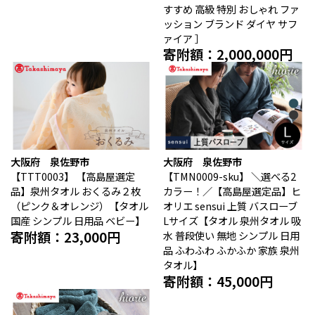
すすめ 高級 特別 おしゃれ ファ
ッション ブランド ダイヤ サフ
ァイア ］
寄附額：2,000,000円
大阪府 泉佐野市
大阪府 泉佐野市
【TTT0003】
【高島屋選定
【TMN0009-sku】
＼選べる2
品】泉州タオル おくるみ２枚
カラー！／【高島屋選定品】ヒ
（ピンク＆オレンジ）【タオル
オリエ sensui 上質 バスローブ
国産 シンプル 日用品 ベビー】
Lサイズ【タオル 泉州タオル 吸
寄附額：23,000円
水 普段使い 無地 シンプル 日用
品 ふわふわ ふかふか 家族 泉州
タオル】
寄附額：45,000円