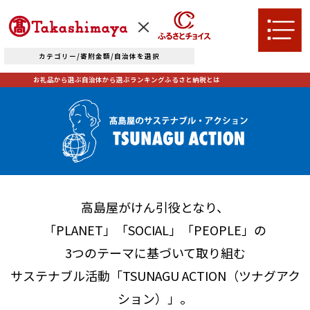
カテゴリー/寄附金額/自治体を選択
お礼品から選ぶ
自治体から選ぶ
ランキング
ふるさと納税とは
TOPへ
お礼品から選ぶ
高島屋がけん引役となり、
肉
米・パン
「PLANET」「SOCIAL」「PEOPLE」の
自治体から選ぶ
3つのテーマに基づいて取り組む
果物類
エビ・カニ等
サステナブル活動「TSUNAGU ACTION（ツナグアク
北海道エリア
魚貝類
野菜類
ション）」。
ランキング
札幌市（北海道）
千歳市（北海道）