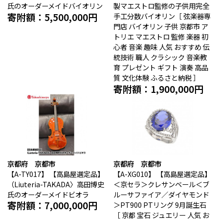
氏のオーダーメイドバイオリン
製マエストロ監修の子供用完全
寄附額：5,500,000円
手工分数バイオリン［ 弦楽器専
門店 バイオリン 子供 京都市 ア
トリエ マエストロ 監修 楽器 初
心者 音楽 趣味 人気 おすすめ 伝
統技術 職人 クラシック 音楽教
育 プレゼント ギフト 演奏 高品
質 文化体験 ふるさと納税 ］
寄附額：1,900,000円
京都府 京都市
京都府 京都市
【A-TY017】
【高島屋選定品】
【A-XG010】
【高島屋選定品】
（Liuteria-TAKADA〉高田博史
＜京セラ＞クレサンベール＜ブ
氏のオーダーメイドビオラ
ルーサファイア／ダイヤモンド
寄附額：7,000,000円
＞PT900 PTリング 9月誕生石
［ 京都 宝石 ジュエリー 人気 お