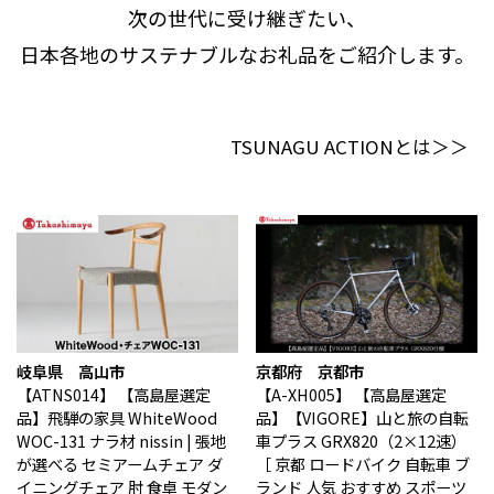
卵（鶏、
お酒
次の世代に受け継ぎたい、
石狩市（北海道）
小樽市（北海道）
烏骨鶏等）
東川町（北海道）
枝幸町（北海道）
日本各地のサステナブルなお礼品をご紹介します。
飲料類
菓子
白老町（北海道）
別海町（北海道）
ふるさと納税とは
加工品等
麺類
東北エリア
TSUNAGU ACTIONとは＞＞
調味料・油
鍋セット
蓬田村（青森県）
花巻市（岩手県）
よくある質問と
お問い合わせ
塩竈市（宮城県）
イベントや
旅行
チケット等
関東エリア
雑貨・日用品
美容
世田谷区（東京都）
横浜市（神奈川県）
工芸品・
ファッション
小田原市（神奈川県）
三浦市（神奈川県）
装飾品
中部エリア
岐阜県 高山市
京都府 京都市
【ATNS014】
【高島屋選定
【A-XH005】
【高島屋選定
新発田市（新潟県）
南魚沼市（新潟県）
品】飛騨の家具 WhiteWood
品】【VIGORE】山と旅の自転
輪島市（石川県）
加賀市（石川県）
WOC-131 ナラ材 nissin | 張地
車プラス GRX820（2×12速）
鯖江市（福井県）
若狭町（福井県）
が選べる セミアームチェア ダ
［ 京都 ロードバイク 自転車 ブ
都留市（山梨県）
岐阜県（岐阜県）
イニングチェア 肘 食卓 モダン
ランド 人気 おすすめ スポーツ