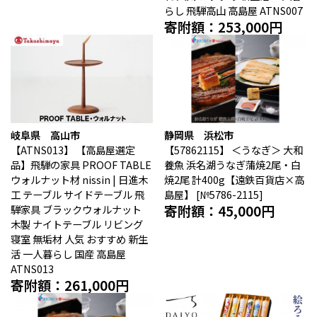
境港市（鳥取県）
琴浦町（鳥取県）
らし 飛騨高山 高島屋 ATNS007
日吉津村（鳥取県）
大山町（鳥取県）
寄附額：253,000円
南部町（鳥取県）
伯耆町（鳥取県）
日南町（鳥取県）
日野町（鳥取県）
江府町（鳥取県）
松江市（島根県）
大田市（島根県）
安来市（島根県）
岡山市（岡山県）
倉敷市（岡山県）
高梁市（岡山県）
瀬戸内市（岡山県）
岐阜県 高山市
静岡県 浜松市
【ATNS013】
【高島屋選定
【57862115】
＜うなぎ＞ 大和
四国エリア
品】飛騨の家具 PROOF TABLE
養魚 浜名湖うなぎ蒲焼2尾・白
小豆島町（香川県）
松山市（愛媛県）
ウォルナット材 nissin | 日進木
焼2尾 計400g【遠鉄百貨店×高
東温市（愛媛県）
砥部町（愛媛県）
工 テーブル サイドテーブル 飛
島屋】 [№5786-2115]
寄附額：45,000円
騨家具 ブラックウォルナット
木製 ナイトテーブル リビング
九州エリア
寝室 無垢材 人気 おすすめ 新生
壱岐市（長崎県）
西海市（長崎県）
活 一人暮らし 国産 高島屋
ATNS013
宇城市（熊本県）
指宿市（鹿児島県）
寄附額：261,000円