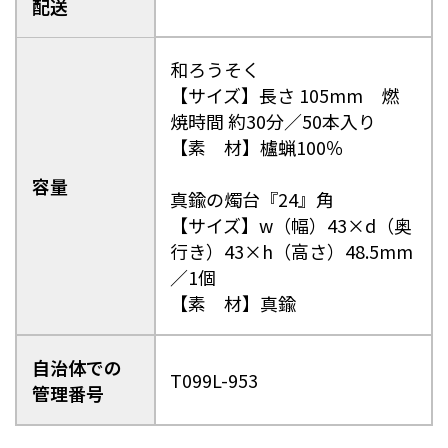
配送
和ろうそく
【サイズ】長さ 105mm 燃
焼時間 約30分／50本入り
【素 材】櫨蝋100％
容量
真鍮の燭台『24』角
【サイズ】w（幅）43×d（奥
行き）43×h（高さ）48.5mm
／1個
【素 材】真鍮
自治体での
T099L-953
管理番号