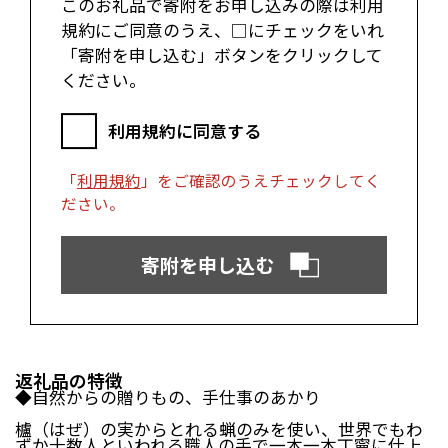
このお礼品で寄附をお申し込みの際は利用
郡上市（岐阜県）
浜松市（静岡県）
規約にご同意のうえ、□にチェックをいれ
富士市（静岡県）
「寄附を申し込む」ボタンをクリックして
ください。
近畿エリア
松阪市（三重県）
鳥羽市（三重県）
利用規約に同意する
多気町（三重県）
明和町（三重県）
湖南市（滋賀県）
高島市（滋賀県）
「
利用規約
」をご確認のうえチェックしてく
東近江市（滋賀県）
京都市（京都府）
ださい。
与謝野町（京都府）
大阪市（大阪府）
泉佐野市（大阪府）
岸和田市（大阪府）
阪南市（大阪府）
堺市（大阪府）
寄附を申し込む
神戸市（兵庫県）
豊岡市（兵庫県）
三木市（兵庫県）
香美町（兵庫県）
中国エリア
返礼品の特徴
米子市（鳥取県）
倉吉市（鳥取県）
◆自然からの贈りもの、手仕事のあかり
境港市（鳥取県）
琴浦町（鳥取県）
櫨（はぜ）の実からとれる蝋のみを使い、世界でもわ
日吉津村（鳥取県）
大山町（鳥取県）
ずか十数人といわれる職人の手で一本一本丁寧に仕上