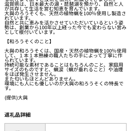
滋賀県は、日本最大の湖・琵琶湖を預かり、自然と人
が共存して生活を営む知恵を育んでいます。
大與のろうそくも、天然の植物蝋を100％使用し製造さ
れています。
自然と共に恵みを活かさせていただいているという姿
勢は、創業から100年以上経った今でも変わらない営み
として根付いています。
【和ろうそくのこと】
大與の和ろうそくは、国産・天然の植物蝋を100％使用
して、１本１本熟練の職人たちの手によって丁寧に作
られています。
持続可能な素材であることはもちろんのこと、家庭用
サイズのものですと、蝋涙（蝋が垂れること）や油煙
をほぼ発生させません。
また匂いもほとんどありません。
環境にも人にも優しいのが大與の和ろうそくの特長で
す。
(提供)大與
返礼品詳細