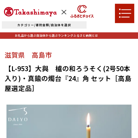
カテゴリー/寄附金額/自治体を選択
お礼品から選ぶ
自治体から選ぶ
ランキング
ふるさと納税とは
TOPへ
滋賀県 高島市
【L-953】大與 櫨の和ろうそく(2号50本
お礼品から選ぶ
入り)・真鍮の燭台『24』角 セット［高島
屋選定品］
肉
米・パン
自治体から選ぶ
果物類
エビ・カニ等
北海道エリア
魚貝類
野菜類
ランキング
札幌市（北海道）
千歳市（北海道）
卵（鶏、
お酒
石狩市（北海道）
小樽市（北海道）
烏骨鶏等）
東川町（北海道）
枝幸町（北海道）