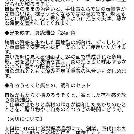
南部町（鳥取県）
伯耆町（鳥取県）
げられた和ろうそく。
自然そのままの色合いと、手仕事ならではの表情豊か
日南町（鳥取県）
日野町（鳥取県）
な風合いは、櫨ろうそくならではの魅力です。燃える
江府町（鳥取県）
松江市（島根県）
ほどに明滅し、心に寄り添うように揺らぐ炎は、静か
な時間を豊かにしてくれます。
大田市（島根県）
安来市（島根県）
岡山市（岡山県）
倉敷市（岡山県）
◆光を映す、真鍮燭台『24』角
高梁市（岡山県）
瀬戸内市（岡山県）
鋳肌の質感を生かした真鍮製の燭台は、ずっしりとし
た重量感で安定感も抜群。安心してご使用いただけま
四国エリア
す。
置いた時に見える側面は、24の面で構成された多角
形。光を受けて表情を変え、炎の揺らぎと呼応するか
小豆島町（香川県）
松山市（愛媛県）
のように豊かな陰影を生み出します。
東温市（愛媛県）
砥部町（愛媛県）
時の流れとともに深みを増す真鍮の色合いも楽しめま
す。
九州エリア
◆和ろうそくと燭台の、調和のセット
壱岐市（長崎県）
西海市（長崎県）
自然がもたらす櫨のろうそくと、凛とした存在感を放
つ真鍮燭台。
宇城市（熊本県）
指宿市（鹿児島県）
手仕事の温もりと素材の輝きが調和したあかりのひと
ときを、贈り物やご自身のくつろぎの時間にどうぞ。
【大與について】
大與は1914年に滋賀県高島郡にて、創業。四代にわた
る現在まで脈々と技術を伝え、研鑽してきました。