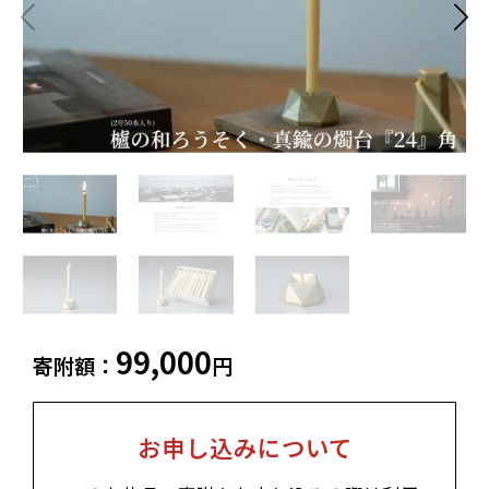
飲料類
菓子
白老町（北海道）
別海町（北海道）
ふるさと納税とは
加工品等
麺類
東北エリア
調味料・油
鍋セット
蓬田村（青森県）
花巻市（岩手県）
よくある質問と
お問い合わせ
塩竈市（宮城県）
イベントや
旅行
チケット等
関東エリア
雑貨・日用品
美容
世田谷区（東京都）
横浜市（神奈川県）
工芸品・
ファッション
小田原市（神奈川県）
三浦市（神奈川県）
装飾品
中部エリア
新発田市（新潟県）
南魚沼市（新潟県）
99,000
寄附額：
円
輪島市（石川県）
加賀市（石川県）
鯖江市（福井県）
若狭町（福井県）
都留市（山梨県）
岐阜県（岐阜県）
お申し込みについて
高山市（岐阜県）
関市（岐阜県）
中津川市（岐阜県）
美濃加茂市（岐阜県）