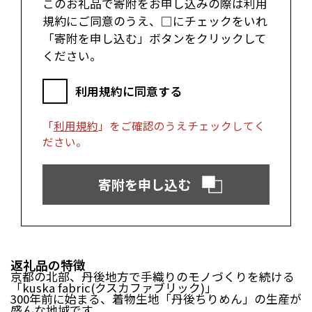
郡上市（岐阜県）
浜松市（静岡県）
このお礼品で寄附をお申し込みの際は利用
富士市（静岡県）
規約にご同意のうえ、□にチェックをいれ
「寄附を申し込む」ボタンをクリックして
近畿エリア
ください。
松阪市（三重県）
鳥羽市（三重県）
利用規約に同意する
多気町（三重県）
明和町（三重県）
湖南市（滋賀県）
高島市（滋賀県）
東近江市（滋賀県）
京都市（京都府）
「
利用規約
」をご確認のうえチェックしてく
与謝野町（京都府）
大阪市（大阪府）
ださい。
泉佐野市（大阪府）
岸和田市（大阪府）
阪南市（大阪府）
堺市（大阪府）
寄附を申し込む
神戸市（兵庫県）
豊岡市（兵庫県）
三木市（兵庫県）
香美町（兵庫県）
中国エリア
返礼品の特徴
米子市（鳥取県）
倉吉市（鳥取県）
京都の北部、丹後地方で手織りのモノづくりを続ける
境港市（鳥取県）
琴浦町（鳥取県）
「kuska fabric(クスカファブリック)」
日吉津村（鳥取県）
大山町（鳥取県）
300年前に始まる、着物生地「丹後ちりめん」の生産が
盛んな地域です。
南部町（鳥取県）
伯耆町（鳥取県）