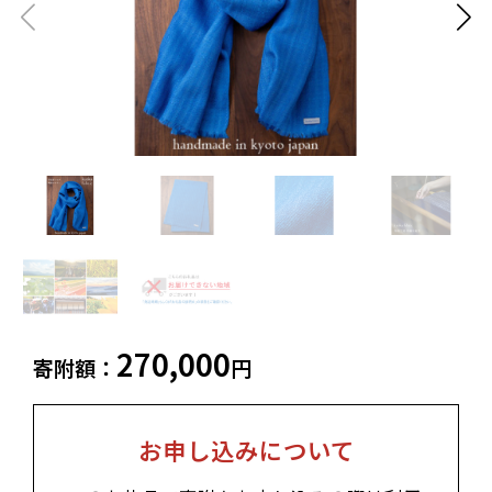
飲料類
菓子
白老町（北海道）
別海町（北海道）
ふるさと納税とは
加工品等
麺類
東北エリア
調味料・油
鍋セット
蓬田村（青森県）
花巻市（岩手県）
よくある質問と
お問い合わせ
塩竈市（宮城県）
イベントや
旅行
チケット等
関東エリア
雑貨・日用品
美容
世田谷区（東京都）
横浜市（神奈川県）
工芸品・
ファッション
小田原市（神奈川県）
三浦市（神奈川県）
装飾品
中部エリア
新発田市（新潟県）
南魚沼市（新潟県）
270,000
寄附額：
円
輪島市（石川県）
加賀市（石川県）
鯖江市（福井県）
若狭町（福井県）
都留市（山梨県）
岐阜県（岐阜県）
高山市（岐阜県）
関市（岐阜県）
お申し込みについて
中津川市（岐阜県）
美濃加茂市（岐阜県）