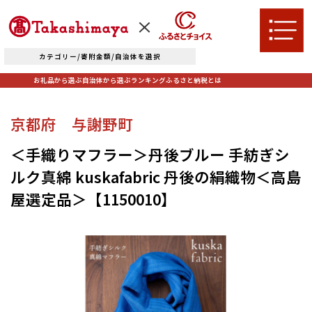
カテゴリー/寄附金額/自治体を選択
お礼品から選ぶ
自治体から選ぶ
ランキング
ふるさと納税とは
TOPへ
京都府 与謝野町
お礼品から選ぶ
＜手織りマフラー＞丹後ブルー 手紡ぎシ
ルク真綿 kuskafabric 丹後の絹織物＜高島
肉
米・パン
屋選定品＞【1150010】
自治体から選ぶ
果物類
エビ・カニ等
北海道エリア
魚貝類
野菜類
ランキング
札幌市（北海道）
千歳市（北海道）
卵（鶏、
お酒
石狩市（北海道）
小樽市（北海道）
烏骨鶏等）
東川町（北海道）
枝幸町（北海道）