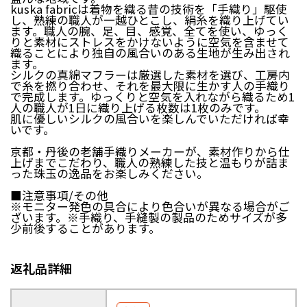
kuska fabricは着物を織る昔の技術を「手織り」駆使
日南町（鳥取県）
日野町（鳥取県）
し、熟練の職人が一越ひとこし、絹糸を織り上げてい
ます。職人の腕、足、目、感覚、全てを使い、ゆっく
江府町（鳥取県）
松江市（島根県）
りと素材にストレスをかけないように空気を含ませて
大田市（島根県）
安来市（島根県）
織ることにより独自の風合いのある生地が生み出され
岡山市（岡山県）
倉敷市（岡山県）
ます。
シルクの真綿マフラーは厳選した素材を選び、工房内
高梁市（岡山県）
瀬戸内市（岡山県）
で糸を撚り合わせ、それを最大限に生かす人の手織り
で完成します。ゆっくりと空気を入れながら織るため1
人の職人が1日に織り上げる枚数は1枚のみです。
四国エリア
肌に優しいシルクの風合いを楽しんでいただければ幸
いです。
小豆島町（香川県）
松山市（愛媛県）
京都・丹後の老舗手織りメーカーが、素材作りから仕
東温市（愛媛県）
砥部町（愛媛県）
上げまでこだわり、職人の熟練した技と温もりが詰ま
った珠玉の逸品をお楽しみください。
九州エリア
■注意事項/その他
※モニター発色の具合により色合いが異なる場合がご
壱岐市（長崎県）
西海市（長崎県）
ざいます。※手織り、手縫製の製品のためサイズが多
宇城市（熊本県）
指宿市（鹿児島県）
少前後することがあります。
返礼品詳細