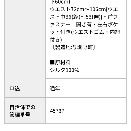
下60cm)
ウエスト72cm～106cm{ウエ
スト巾36(縮)～53(伸)}・前フ
ァスナー 開き有・左右ポケ
ット付き(ウエストゴム・内紐
付き)
〔製造地:与謝野町〕
■原材料
シルク100%
申込
通年
自治体での
45737
管理番号