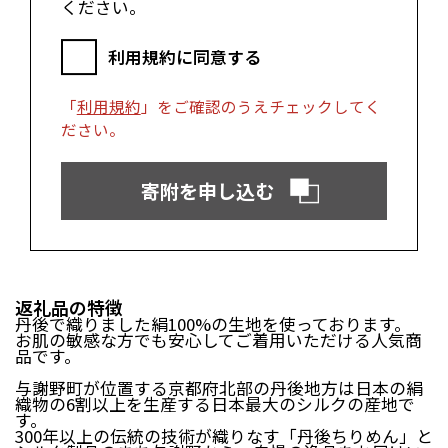
ください。
郡上市（岐阜県）
浜松市（静岡県）
富士市（静岡県）
利用規約に同意する
近畿エリア
「
利用規約
」をご確認のうえチェックしてく
松阪市（三重県）
鳥羽市（三重県）
ださい。
多気町（三重県）
明和町（三重県）
湖南市（滋賀県）
高島市（滋賀県）
東近江市（滋賀県）
京都市（京都府）
寄附を申し込む
与謝野町（京都府）
大阪市（大阪府）
泉佐野市（大阪府）
岸和田市（大阪府）
阪南市（大阪府）
堺市（大阪府）
神戸市（兵庫県）
豊岡市（兵庫県）
三木市（兵庫県）
香美町（兵庫県）
返礼品の特徴
丹後で織りました絹100%の生地を使っております。
お肌の敏感な方でも安心してご着用いただける人気商
中国エリア
品です。
与謝野町が位置する京都府北部の丹後地方は日本の絹
米子市（鳥取県）
倉吉市（鳥取県）
織物の6割以上を生産する日本最大のシルクの産地で
境港市（鳥取県）
琴浦町（鳥取県）
す。
日吉津村（鳥取県）
大山町（鳥取県）
300年以上の伝統の技術が織りなす「丹後ちりめん」と