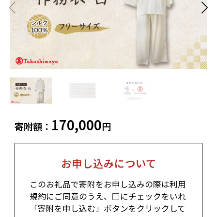
飲料類
菓子
白老町（北海道）
別海町（北海道）
ふるさと納税とは
加工品等
麺類
東北エリア
調味料・油
鍋セット
蓬田村（青森県）
花巻市（岩手県）
よくある質問と
お問い合わせ
塩竈市（宮城県）
イベントや
旅行
チケット等
関東エリア
雑貨・日用品
美容
世田谷区（東京都）
横浜市（神奈川県）
工芸品・
ファッション
小田原市（神奈川県）
三浦市（神奈川県）
装飾品
170,000
寄附額：
円
中部エリア
新発田市（新潟県）
南魚沼市（新潟県）
お申し込みについて
輪島市（石川県）
加賀市（石川県）
鯖江市（福井県）
若狭町（福井県）
このお礼品で寄附をお申し込みの際は利用
都留市（山梨県）
岐阜県（岐阜県）
規約にご同意のうえ、□にチェックをいれ
高山市（岐阜県）
関市（岐阜県）
「寄附を申し込む」ボタンをクリックして
中津川市（岐阜県）
美濃加茂市（岐阜県）