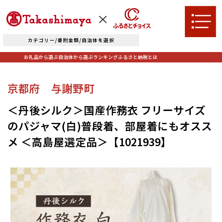
カテゴリー/寄附金額/自治体を選択
お礼品から選ぶ
自治体から選ぶ
ランキング
ふるさと納税とは
TOPへ
京都府 与謝野町
＜丹後シルク＞国産作務衣 フリーサイズ
お礼品から選ぶ
のパジャマ(白)普段着、部屋着にもオスス
メ ＜高島屋選定品＞【1021939】
肉
米・パン
自治体から選ぶ
果物類
エビ・カニ等
北海道エリア
魚貝類
野菜類
ランキング
札幌市（北海道）
千歳市（北海道）
卵（鶏、
お酒
石狩市（北海道）
小樽市（北海道）
烏骨鶏等）
東川町（北海道）
枝幸町（北海道）