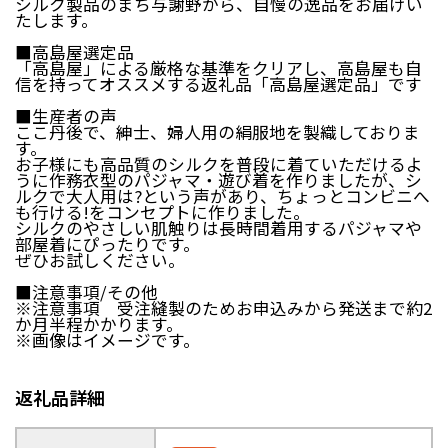
シルク製品のまち与謝野から、自慢の逸品をお届けい
南部町（鳥取県）
伯耆町（鳥取県）
たします。
日南町（鳥取県）
日野町（鳥取県）
■高島屋選定品
江府町（鳥取県）
松江市（島根県）
「高島屋」による厳格な基準をクリアし、高島屋も自
大田市（島根県）
安来市（島根県）
信を持ってオススメする返礼品「高島屋選定品」です
岡山市（岡山県）
倉敷市（岡山県）
■生産者の声
高梁市（岡山県）
瀬戸内市（岡山県）
ここ丹後で、紳士、婦人用の絹服地を製織しておりま
す。
お子様にも高品質のシルクを普段に着ていただけるよ
四国エリア
うに作務衣型のパジャマ・遊び着を作りましたが、シ
ルクで大人用は?という声があり、ちょっとコンビニへ
小豆島町（香川県）
松山市（愛媛県）
も行ける!をコンセプトに作りました。
シルクのやさしい肌触りは長時間着用するパジャマや
東温市（愛媛県）
砥部町（愛媛県）
部屋着にぴったりです。
ぜひお試しください。
九州エリア
■注意事項/その他
※注意事項 受注縫製のためお申込みから発送まで約2
壱岐市（長崎県）
西海市（長崎県）
か月半程かかります。
宇城市（熊本県）
指宿市（鹿児島県）
※画像はイメージです。
返礼品詳細