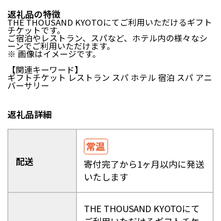
日南町（鳥取県）
日野町（鳥取県）
返礼品の特徴
江府町（鳥取県）
松江市（島根県）
THE THOUSAND KYOTOにてご利用いただけるギフト
チケットです。
大田市（島根県）
安来市（島根県）
ご宿泊やレストラン、スパなど、ホテル内の様々なシ
岡山市（岡山県）
倉敷市（岡山県）
ーンでご利用いただけます。
※ 画像はイメージです。
高梁市（岡山県）
瀬戸内市（岡山県）
【関連キーワード】
ギフトチケット レストラン スパ ホテル 宿泊 スパ アニ
四国エリア
バーサリー
小豆島町（香川県）
松山市（愛媛県）
東温市（愛媛県）
砥部町（愛媛県）
返礼品詳細
九州エリア
壱岐市（長崎県）
西海市（長崎県）
配送
宇城市（熊本県）
指宿市（鹿児島県）
寄付完了から1ヶ月以内に発送
いたします
THE THOUSAND KYOTOにて
ご利用いただけるギフトチケ