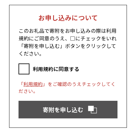
富士市（静岡県）
お申し込みについて
近畿エリア
このお礼品で寄附をお申し込みの際は利用
松阪市（三重県）
鳥羽市（三重県）
規約にご同意のうえ、□にチェックをいれ
多気町（三重県）
明和町（三重県）
「寄附を申し込む」ボタンをクリックして
湖南市（滋賀県）
高島市（滋賀県）
東近江市（滋賀県）
京都市（京都府）
ください。
与謝野町（京都府）
大阪市（大阪府）
泉佐野市（大阪府）
岸和田市（大阪府）
利用規約に同意する
阪南市（大阪府）
堺市（大阪府）
神戸市（兵庫県）
豊岡市（兵庫県）
「
利用規約
」をご確認のうえチェックしてく
三木市（兵庫県）
香美町（兵庫県）
ださい。
中国エリア
寄附を申し込む
米子市（鳥取県）
倉吉市（鳥取県）
境港市（鳥取県）
琴浦町（鳥取県）
日吉津村（鳥取県）
大山町（鳥取県）
南部町（鳥取県）
伯耆町（鳥取県）