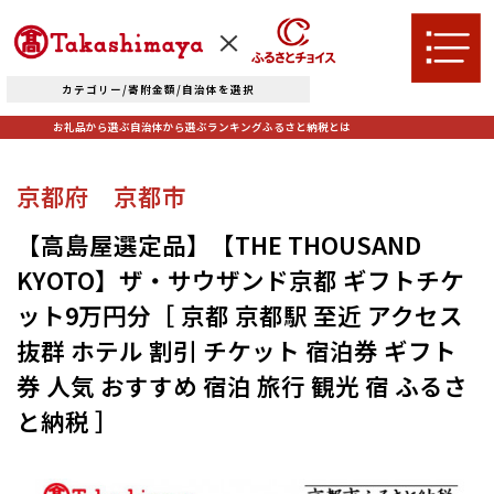
カテゴリー/寄附金額/自治体を選択
お礼品から選ぶ
自治体から選ぶ
ランキング
ふるさと納税とは
TOPへ
京都府 京都市
お礼品から選ぶ
【高島屋選定品】【THE THOUSAND
KYOTO】ザ・サウザンド京都 ギフトチケ
肉
米・パン
ット9万円分［ 京都 京都駅 至近 アクセス
自治体から選ぶ
抜群 ホテル 割引 チケット 宿泊券 ギフト
果物類
エビ・カニ等
券 人気 おすすめ 宿泊 旅行 観光 宿 ふるさ
北海道エリア
魚貝類
野菜類
ランキング
と納税 ］
札幌市（北海道）
千歳市（北海道）
卵（鶏、
お酒
石狩市（北海道）
小樽市（北海道）
烏骨鶏等）
東川町（北海道）
枝幸町（北海道）
飲料類
菓子