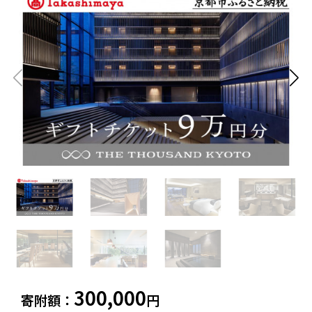
白老町（北海道）
別海町（北海道）
ふるさと納税とは
加工品等
麺類
東北エリア
調味料・油
鍋セット
蓬田村（青森県）
花巻市（岩手県）
よくある質問と
お問い合わせ
塩竈市（宮城県）
イベントや
旅行
チケット等
関東エリア
雑貨・日用品
美容
世田谷区（東京都）
横浜市（神奈川県）
工芸品・
ファッション
小田原市（神奈川県）
三浦市（神奈川県）
装飾品
中部エリア
新発田市（新潟県）
南魚沼市（新潟県）
輪島市（石川県）
加賀市（石川県）
鯖江市（福井県）
若狭町（福井県）
都留市（山梨県）
岐阜県（岐阜県）
高山市（岐阜県）
関市（岐阜県）
300,000
中津川市（岐阜県）
美濃加茂市（岐阜県）
寄附額：
円
郡上市（岐阜県）
浜松市（静岡県）