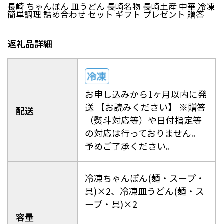
長崎 ちゃんぽん 皿うどん 長崎名物 長崎土産 中華 冷凍
日南町（鳥取県）
日野町（鳥取県）
簡単調理 詰め合わせ セット ギフト プレゼント 贈答
江府町（鳥取県）
松江市（島根県）
大田市（島根県）
安来市（島根県）
返礼品詳細
岡山市（岡山県）
倉敷市（岡山県）
高梁市（岡山県）
瀬戸内市（岡山県）
四国エリア
お申し込みから1ヶ月以内に発
小豆島町（香川県）
松山市（愛媛県）
送 【お読みください】 ※贈答
東温市（愛媛県）
砥部町（愛媛県）
配送
（熨斗対応等）や日付指定等
の対応は行っておりません。
九州エリア
予めご了承ください。
壱岐市（長崎県）
西海市（長崎県）
宇城市（熊本県）
指宿市（鹿児島県）
冷凍ちゃんぽん(麺・スープ・
具)×2、冷凍皿うどん(麺・ス
ープ・具)×2
容量