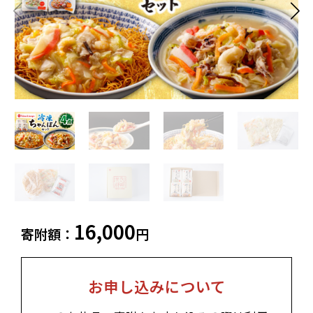
白老町（北海道）
別海町（北海道）
ふるさと納税とは
加工品等
麺類
東北エリア
調味料・油
鍋セット
蓬田村（青森県）
花巻市（岩手県）
よくある質問と
お問い合わせ
塩竈市（宮城県）
イベントや
旅行
チケット等
関東エリア
雑貨・日用品
美容
世田谷区（東京都）
横浜市（神奈川県）
工芸品・
ファッション
小田原市（神奈川県）
三浦市（神奈川県）
装飾品
中部エリア
新発田市（新潟県）
南魚沼市（新潟県）
16,000
輪島市（石川県）
加賀市（石川県）
寄附額：
円
鯖江市（福井県）
若狭町（福井県）
都留市（山梨県）
岐阜県（岐阜県）
高山市（岐阜県）
関市（岐阜県）
お申し込みについて
中津川市（岐阜県）
美濃加茂市（岐阜県）
郡上市（岐阜県）
浜松市（静岡県）