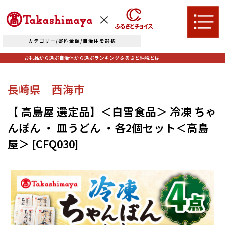
カテゴリー/寄附金額/自治体を選択
お礼品から選ぶ
自治体から選ぶ
ランキング
ふるさと納税とは
TOPへ
長崎県 西海市
お礼品から選ぶ
【 高島屋 選定品】＜白雪食品＞ 冷凍 ちゃ
んぽん ・ 皿うどん ・各2個セット＜高島
肉
米・パン
屋＞ [CFQ030]
自治体から選ぶ
果物類
エビ・カニ等
北海道エリア
魚貝類
野菜類
ランキング
札幌市（北海道）
千歳市（北海道）
卵（鶏、
お酒
石狩市（北海道）
小樽市（北海道）
烏骨鶏等）
東川町（北海道）
枝幸町（北海道）
飲料類
菓子