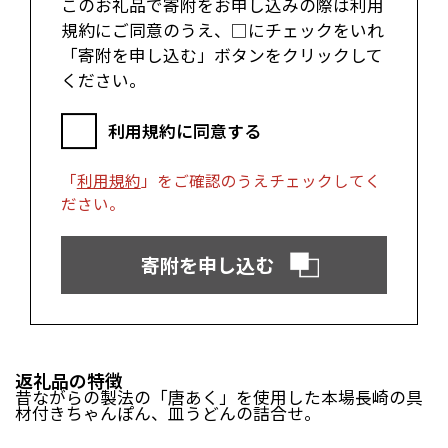
このお礼品で寄附をお申し込みの際は利用
富士市（静岡県）
規約にご同意のうえ、□にチェックをいれ
「寄附を申し込む」ボタンをクリックして
近畿エリア
ください。
松阪市（三重県）
鳥羽市（三重県）
多気町（三重県）
明和町（三重県）
利用規約に同意する
湖南市（滋賀県）
高島市（滋賀県）
東近江市（滋賀県）
京都市（京都府）
「
利用規約
」をご確認のうえチェックしてく
与謝野町（京都府）
大阪市（大阪府）
ださい。
泉佐野市（大阪府）
岸和田市（大阪府）
阪南市（大阪府）
堺市（大阪府）
寄附を申し込む
神戸市（兵庫県）
豊岡市（兵庫県）
三木市（兵庫県）
香美町（兵庫県）
中国エリア
米子市（鳥取県）
倉吉市（鳥取県）
返礼品の特徴
昔ながらの製法の「唐あく」を使用した本場長崎の具
境港市（鳥取県）
琴浦町（鳥取県）
材付きちゃんぽん、皿うどんの詰合せ。
日吉津村（鳥取県）
大山町（鳥取県）
南部町（鳥取県）
伯耆町（鳥取県）