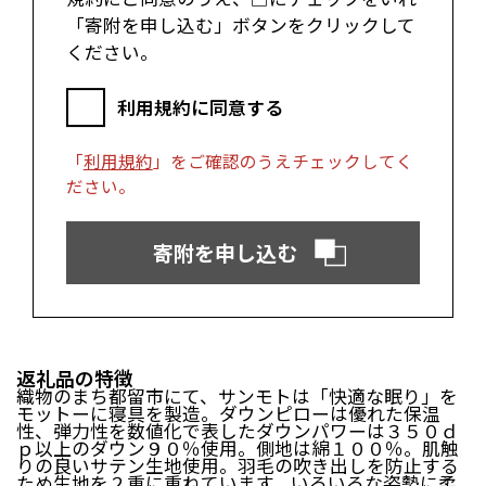
富士市（静岡県）
「寄附を申し込む」ボタンをクリックして
ください。
近畿エリア
利用規約に同意する
松阪市（三重県）
鳥羽市（三重県）
多気町（三重県）
明和町（三重県）
湖南市（滋賀県）
高島市（滋賀県）
「
利用規約
」をご確認のうえチェックしてく
東近江市（滋賀県）
京都市（京都府）
ださい。
与謝野町（京都府）
大阪市（大阪府）
泉佐野市（大阪府）
岸和田市（大阪府）
寄附を申し込む
阪南市（大阪府）
堺市（大阪府）
神戸市（兵庫県）
豊岡市（兵庫県）
三木市（兵庫県）
香美町（兵庫県）
中国エリア
返礼品の特徴
織物のまち都留市にて、サンモトは「快適な眠り」を
米子市（鳥取県）
倉吉市（鳥取県）
モットーに寝具を製造。ダウンピローは優れた保温
境港市（鳥取県）
琴浦町（鳥取県）
性、弾力性を数値化で表したダウンパワーは３５０ｄ
ｐ以上のダウン９０％使用。側地は綿１００％。肌触
日吉津村（鳥取県）
大山町（鳥取県）
りの良いサテン生地使用。羽毛の吹き出しを防止する
南部町（鳥取県）
伯耆町（鳥取県）
ため生地を２重に重ねています。いろいろな姿勢に柔