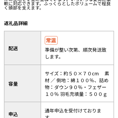
軟に対応できます。ふっくらとしたボリュームで程良
日南町（鳥取県）
日野町（鳥取県）
く頭部を支えます。
江府町（鳥取県）
松江市（島根県）
大田市（島根県）
安来市（島根県）
岡山市（岡山県）
倉敷市（岡山県）
返礼品詳細
高梁市（岡山県）
瀬戸内市（岡山県）
四国エリア
配送
準備が整い次第、順次発送致
小豆島町（香川県）
松山市（愛媛県）
東温市（愛媛県）
砥部町（愛媛県）
します。
九州エリア
サイズ：約５０×７０cm 素
壱岐市（長崎県）
西海市（長崎県）
材 ／ 側地：綿１００％、詰め
容量
宇城市（熊本県）
指宿市（鹿児島県）
物：ダウン９０％・フェザー
１０％ 羽毛充填量：５００ｇ
通年申込を受付けておりま
申込
す。