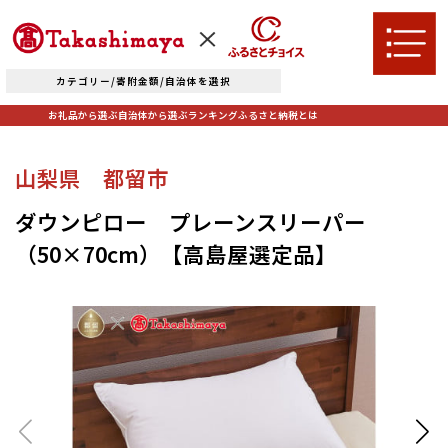
カテゴリー/寄附金額/自治体を選択
お礼品から選ぶ
自治体から選ぶ
ランキング
ふるさと納税とは
TOPへ
山梨県 都留市
お礼品から選ぶ
ダウンピロー プレーンスリーパー
（50×70cm）【高島屋選定品】
肉
米・パン
自治体から選ぶ
果物類
エビ・カニ等
北海道エリア
魚貝類
野菜類
ランキング
札幌市（北海道）
千歳市（北海道）
卵（鶏、
お酒
石狩市（北海道）
小樽市（北海道）
烏骨鶏等）
東川町（北海道）
枝幸町（北海道）
飲料類
菓子