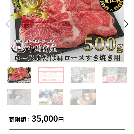
飲料類
菓子
白老町（北海道）
別海町（北海道）
ふるさと納税とは
加工品等
麺類
東北エリア
調味料・油
鍋セット
蓬田村（青森県）
花巻市（岩手県）
よくある質問と
お問い合わせ
塩竈市（宮城県）
イベントや
旅行
チケット等
関東エリア
雑貨・日用品
美容
世田谷区（東京都）
横浜市（神奈川県）
工芸品・
ファッション
小田原市（神奈川県）
三浦市（神奈川県）
装飾品
中部エリア
新発田市（新潟県）
南魚沼市（新潟県）
輪島市（石川県）
加賀市（石川県）
鯖江市（福井県）
若狭町（福井県）
都留市（山梨県）
岐阜県（岐阜県）
35,000
寄附額：
円
高山市（岐阜県）
関市（岐阜県）
中津川市（岐阜県）
美濃加茂市（岐阜県）