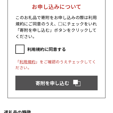
郡上市（岐阜県）
浜松市（静岡県）
お申し込みについて
富士市（静岡県）
このお礼品で寄附をお申し込みの際は利用
近畿エリア
規約にご同意のうえ、□にチェックをいれ
松阪市（三重県）
鳥羽市（三重県）
「寄附を申し込む」ボタンをクリックして
多気町（三重県）
明和町（三重県）
ください。
湖南市（滋賀県）
高島市（滋賀県）
東近江市（滋賀県）
京都市（京都府）
利用規約に同意する
与謝野町（京都府）
大阪市（大阪府）
泉佐野市（大阪府）
岸和田市（大阪府）
「
利用規約
」をご確認のうえチェックしてく
阪南市（大阪府）
堺市（大阪府）
ださい。
神戸市（兵庫県）
豊岡市（兵庫県）
三木市（兵庫県）
香美町（兵庫県）
寄附を申し込む
中国エリア
米子市（鳥取県）
倉吉市（鳥取県）
境港市（鳥取県）
琴浦町（鳥取県）
日吉津村（鳥取県）
大山町（鳥取県）
返礼品の特徴
南部町（鳥取県）
伯耆町（鳥取県）