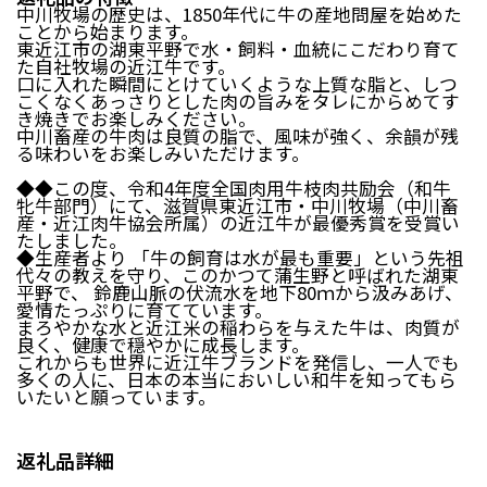
中川牧場の歴史は、1850年代に牛の産地問屋を始めた
日南町（鳥取県）
日野町（鳥取県）
ことから始まります。
東近江市の湖東平野で水・飼料・血統にこだわり育て
江府町（鳥取県）
松江市（島根県）
た自社牧場の近江牛です。
大田市（島根県）
安来市（島根県）
口に入れた瞬間にとけていくような上質な脂と、しつ
岡山市（岡山県）
倉敷市（岡山県）
こくなくあっさりとした肉の旨みをタレにからめてす
き焼きでお楽しみください。
高梁市（岡山県）
瀬戸内市（岡山県）
中川畜産の牛肉は良質の脂で、風味が強く、余韻が残
る味わいをお楽しみいただけます。
四国エリア
◆◆この度、令和4年度全国肉用牛枝肉共励会（和牛
牝牛部門）にて、滋賀県東近江市・中川牧場（中川畜
小豆島町（香川県）
松山市（愛媛県）
産・近江肉牛協会所属）の近江牛が最優秀賞を受賞い
たしました。
東温市（愛媛県）
砥部町（愛媛県）
◆生産者より 「牛の飼育は水が最も重要」という先祖
代々の教えを守り、このかつて蒲生野と呼ばれた湖東
平野で、 鈴鹿山脈の伏流水を地下80ｍから汲みあげ、
九州エリア
愛情たっぷりに育てています。
まろやかな水と近江米の稲わらを与えた牛は、肉質が
壱岐市（長崎県）
西海市（長崎県）
良く、健康で穏やかに成長します。
宇城市（熊本県）
指宿市（鹿児島県）
これからも世界に近江牛ブランドを発信し、一人でも
多くの人に、日本の本当においしい和牛を知ってもら
いたいと願っています。
返礼品詳細