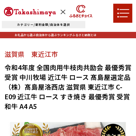
カテゴリー/寄附金額/自治体を選択
お礼品から選ぶ
自治体から選ぶ
ランキング
ふるさと納税とは
TOPへ
滋賀県 東近江市
お礼品から選ぶ
令和4年度 全国肉用牛枝肉共励会 最優秀賞
受賞 中川牧場 近江牛 ロース 髙島屋選定品
肉
米・パン
（株）髙島屋洛西店 滋賀県 東近江市 C-
自治体から選ぶ
E09 近江牛 ロース すき焼き 最優秀賞 受賞
果物類
エビ・カニ等
和牛 A4 A5
北海道エリア
魚貝類
野菜類
ランキング
札幌市（北海道）
千歳市（北海道）
卵（鶏、
お酒
石狩市（北海道）
小樽市（北海道）
烏骨鶏等）
東川町（北海道）
枝幸町（北海道）