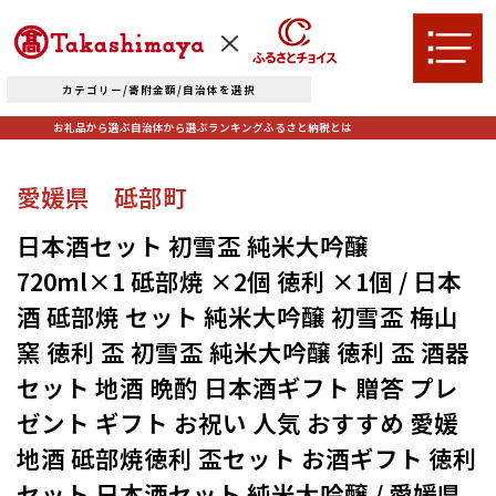
カテゴリー/寄附金額/自治体を選択
お礼品から選ぶ
自治体から選ぶ
ランキング
ふるさと納税とは
TOPへ
愛媛県 砥部町
日本酒セット 初雪盃 純米大吟醸
お礼品から選ぶ
720ml×1 砥部焼 ×2個 徳利 ×1個 / 日本
酒 砥部焼 セット 純米大吟醸 初雪盃 梅山
肉
米・パン
窯 徳利 盃 初雪盃 純米大吟醸 徳利 盃 酒器
自治体から選ぶ
セット 地酒 晩酌 日本酒ギフト 贈答 プレ
果物類
エビ・カニ等
ゼント ギフト お祝い 人気 おすすめ 愛媛
北海道エリア
魚貝類
野菜類
ランキング
地酒 砥部焼徳利 盃セット お酒ギフト 徳利
札幌市（北海道）
千歳市（北海道）
卵（鶏、
お酒
セット 日本酒セット 純米大吟醸 / 愛媛県
石狩市（北海道）
小樽市（北海道）
烏骨鶏等）