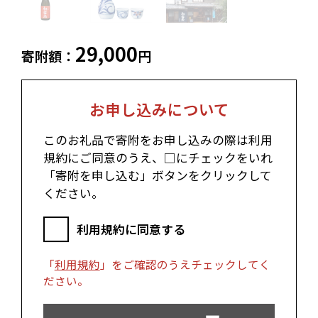
中津川市（岐阜県）
美濃加茂市（岐阜県）
郡上市（岐阜県）
浜松市（静岡県）
富士市（静岡県）
29,000
寄附額：
円
近畿エリア
松阪市（三重県）
鳥羽市（三重県）
お申し込みについて
多気町（三重県）
明和町（三重県）
湖南市（滋賀県）
高島市（滋賀県）
このお礼品で寄附をお申し込みの際は利用
東近江市（滋賀県）
京都市（京都府）
規約にご同意のうえ、□にチェックをいれ
与謝野町（京都府）
大阪市（大阪府）
「寄附を申し込む」ボタンをクリックして
泉佐野市（大阪府）
岸和田市（大阪府）
ください。
阪南市（大阪府）
堺市（大阪府）
神戸市（兵庫県）
豊岡市（兵庫県）
三木市（兵庫県）
利用規約に同意する
香美町（兵庫県）
中国エリア
「
利用規約
」をご確認のうえチェックしてく
ださい。
米子市（鳥取県）
倉吉市（鳥取県）
境港市（鳥取県）
琴浦町（鳥取県）