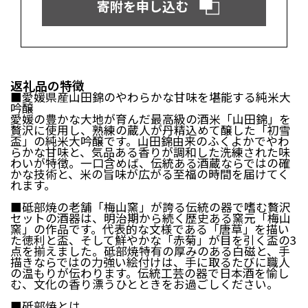
日吉津村（鳥取県）
大山町（鳥取県）
寄附を申し込む
南部町（鳥取県）
伯耆町（鳥取県）
日南町（鳥取県）
日野町（鳥取県）
江府町（鳥取県）
松江市（島根県）
大田市（島根県）
安来市（島根県）
岡山市（岡山県）
倉敷市（岡山県）
返礼品の特徴
■愛媛県産山田錦のやわらかな甘味を堪能する純米大
高梁市（岡山県）
瀬戸内市（岡山県）
吟醸
愛媛の豊かな大地が育んだ最高級の酒米「山田錦」を
贅沢に使用し、熟練の蔵人が丹精込めて醸した「初雪
四国エリア
盃」の純米大吟醸です。山田錦由来のふくよかでやわ
らかな甘味と、気品ある香りが調和した洗練された味
小豆島町（香川県）
松山市（愛媛県）
わいが特徴。一口含めば、伝統ある酒蔵ならではの確
東温市（愛媛県）
砥部町（愛媛県）
かな技術と、米の旨味が広がる至福の時間を届けてく
れます。
九州エリア
■砥部焼の老舗「梅山窯」が誇る伝統の器で嗜む贅沢
セットの酒器は、明治期から続く歴史ある窯元「梅山
窯」の作品です。代表的な文様である「唐草」を描い
壱岐市（長崎県）
西海市（長崎県）
た徳利と盃、そして鮮やかな「赤菊」が目を引く盃の3
宇城市（熊本県）
指宿市（鹿児島県）
点を揃えました。砥部焼特有の厚みのある白磁と、手
描きならではの力強い絵付けは、手に取るたびに職人
の温もりが伝わります。伝統工芸の器で日本酒を愉し
む、文化の香り漂うひとときをお過ごしください。
■砥部焼とは