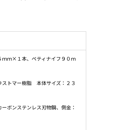
５ｍｍ×１本、ペティナイフ９０ｍ
ラストマー樹脂 本体サイズ：２３
カーボンステンレス刃物鋼、側金：