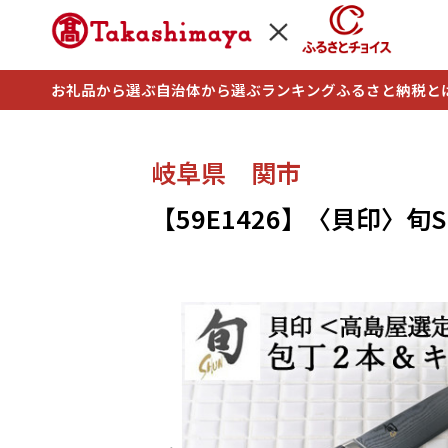
お礼品から選ぶ
自治体から選ぶ
ランキング
ふるさと納税と
岐阜県 関市
【59E1426】〈貝印〉旬S