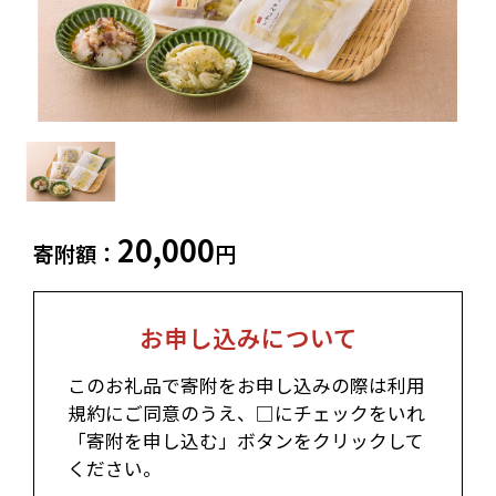
ふるさと納税とは
加工品等
麺類
東北エリア
調味料・油
鍋セット
蓬田村（青森県）
花巻市（岩手県）
よくある質問と
お問い合わせ
塩竈市（宮城県）
イベントや
旅行
チケット等
関東エリア
雑貨・日用品
美容
世田谷区（東京都）
横浜市（神奈川県）
工芸品・
ファッション
小田原市（神奈川県）
三浦市（神奈川県）
20,000
装飾品
寄附額：
円
中部エリア
新発田市（新潟県）
南魚沼市（新潟県）
お申し込みについて
輪島市（石川県）
加賀市（石川県）
鯖江市（福井県）
若狭町（福井県）
このお礼品で寄附をお申し込みの際は利用
都留市（山梨県）
岐阜県（岐阜県）
規約にご同意のうえ、□にチェックをいれ
高山市（岐阜県）
関市（岐阜県）
「寄附を申し込む」ボタンをクリックして
中津川市（岐阜県）
美濃加茂市（岐阜県）
ください。
郡上市（岐阜県）
浜松市（静岡県）