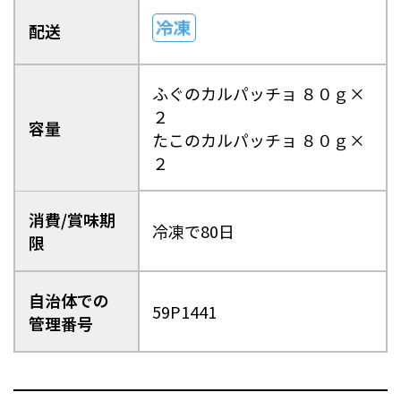
日南町（鳥取県）
日野町（鳥取県）
江府町（鳥取県）
松江市（島根県）
配送
大田市（島根県）
安来市（島根県）
岡山市（岡山県）
倉敷市（岡山県）
高梁市（岡山県）
瀬戸内市（岡山県）
ふぐのカルパッチョ ８０ｇ×
２
容量
四国エリア
たこのカルパッチョ ８０ｇ×
２
小豆島町（香川県）
松山市（愛媛県）
東温市（愛媛県）
砥部町（愛媛県）
消費/賞味期
九州エリア
冷凍で80日
限
壱岐市（長崎県）
西海市（長崎県）
宇城市（熊本県）
指宿市（鹿児島県）
自治体での
59P1441
管理番号