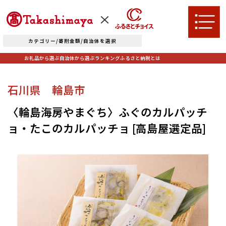
カテゴリー/寄附金額/自治体を選択
お礼品から選ぶ
自治体から選ぶ
ランキング
ふるさと納税とは
TOPへ
石川県 輪島市
お礼品から選ぶ
〈輪島海房やまぐち〉ふぐのカルパッチ
ョ・たこのカルパッチョ [高島屋選定品]
肉
米・パン
自治体から選ぶ
果物類
エビ・カニ等
北海道エリア
魚貝類
野菜類
ランキング
札幌市（北海道）
千歳市（北海道）
卵（鶏、
お酒
石狩市（北海道）
小樽市（北海道）
烏骨鶏等）
東川町（北海道）
枝幸町（北海道）
飲料類
菓子
白老町（北海道）
別海町（北海道）