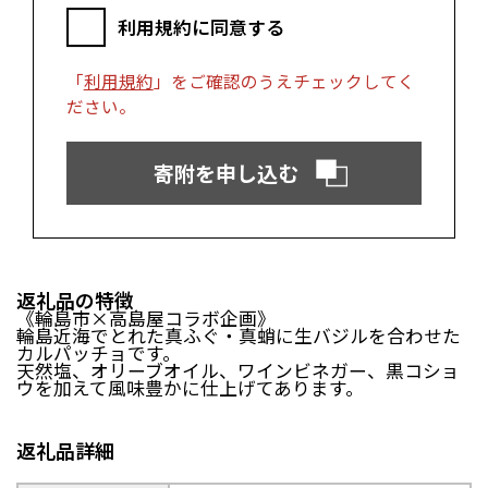
富士市（静岡県）
利用規約に同意する
近畿エリア
「
利用規約
」をご確認のうえチェックしてく
松阪市（三重県）
鳥羽市（三重県）
ださい。
多気町（三重県）
明和町（三重県）
湖南市（滋賀県）
高島市（滋賀県）
寄附を申し込む
東近江市（滋賀県）
京都市（京都府）
与謝野町（京都府）
大阪市（大阪府）
泉佐野市（大阪府）
岸和田市（大阪府）
阪南市（大阪府）
堺市（大阪府）
神戸市（兵庫県）
豊岡市（兵庫県）
返礼品の特徴
三木市（兵庫県）
香美町（兵庫県）
《輪島市×高島屋コラボ企画》
輪島近海でとれた真ふぐ・真蛸に生バジルを合わせた
カルパッチョです。
中国エリア
天然塩、オリーブオイル、ワインビネガー、黒コショ
ウを加えて風味豊かに仕上げてあります。
米子市（鳥取県）
倉吉市（鳥取県）
境港市（鳥取県）
琴浦町（鳥取県）
日吉津村（鳥取県）
大山町（鳥取県）
返礼品詳細
南部町（鳥取県）
伯耆町（鳥取県）