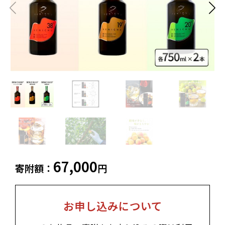
白老町（北海道）
別海町（北海道）
ふるさと納税とは
加工品等
麺類
東北エリア
調味料・油
鍋セット
蓬田村（青森県）
花巻市（岩手県）
よくある質問と
お問い合わせ
塩竈市（宮城県）
イベントや
旅行
チケット等
関東エリア
雑貨・日用品
美容
世田谷区（東京都）
横浜市（神奈川県）
工芸品・
ファッション
小田原市（神奈川県）
三浦市（神奈川県）
装飾品
中部エリア
新発田市（新潟県）
南魚沼市（新潟県）
67,000
輪島市（石川県）
加賀市（石川県）
寄附額：
円
鯖江市（福井県）
若狭町（福井県）
都留市（山梨県）
岐阜県（岐阜県）
高山市（岐阜県）
関市（岐阜県）
お申し込みについて
中津川市（岐阜県）
美濃加茂市（岐阜県）
郡上市（岐阜県）
浜松市（静岡県）