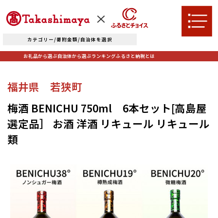
カテゴリー/寄附金額/自治体を選択
お礼品から選ぶ
自治体から選ぶ
ランキング
ふるさと納税とは
TOPへ
福井県 若狭町
お礼品から選ぶ
梅酒 BENICHU 750ml 6本セット[高島屋
選定品］ お酒 洋酒 リキュール リキュール
肉
米・パン
自治体から選ぶ
類
果物類
エビ・カニ等
北海道エリア
魚貝類
野菜類
ランキング
札幌市（北海道）
千歳市（北海道）
卵（鶏、
お酒
石狩市（北海道）
小樽市（北海道）
烏骨鶏等）
東川町（北海道）
枝幸町（北海道）
飲料類
菓子