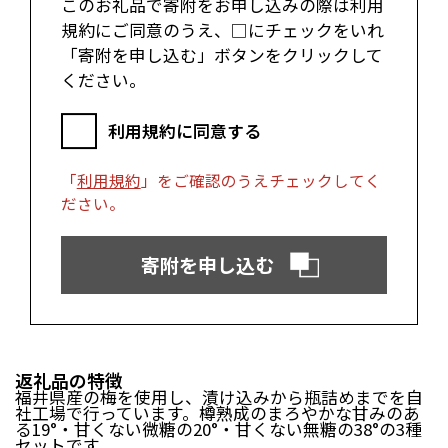
このお礼品で寄附をお申し込みの際は利用
富士市（静岡県）
規約にご同意のうえ、□にチェックをいれ
「寄附を申し込む」ボタンをクリックして
近畿エリア
ください。
松阪市（三重県）
鳥羽市（三重県）
多気町（三重県）
明和町（三重県）
利用規約に同意する
湖南市（滋賀県）
高島市（滋賀県）
東近江市（滋賀県）
京都市（京都府）
「
利用規約
」をご確認のうえチェックしてく
与謝野町（京都府）
大阪市（大阪府）
ださい。
泉佐野市（大阪府）
岸和田市（大阪府）
阪南市（大阪府）
堺市（大阪府）
神戸市（兵庫県）
豊岡市（兵庫県）
寄附を申し込む
三木市（兵庫県）
香美町（兵庫県）
中国エリア
米子市（鳥取県）
倉吉市（鳥取県）
返礼品の特徴
境港市（鳥取県）
琴浦町（鳥取県）
福井県産の梅を使用し、漬け込みから瓶詰めまでを自
日吉津村（鳥取県）
大山町（鳥取県）
社工場で行っています。樽熟成のまろやかな甘みのあ
る19°・甘くない微糖の20°・甘くない無糖の38°の3種
南部町（鳥取県）
伯耆町（鳥取県）
セットです。