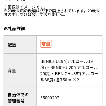
日南町（鳥取県）
日野町（鳥取県）
※画像はイメージです。
江府町（鳥取県）
松江市（島根県）
※20歳未満の飲酒は法律で禁止されています。20歳未
大田市（島根県）
安来市（島根県）
満の申し受けは致しておりません。
岡山市（岡山県）
倉敷市（岡山県）
高梁市（岡山県）
瀬戸内市（岡山県）
返礼品詳細
四国エリア
配送
小豆島町（香川県）
松山市（愛媛県）
東温市（愛媛県）
砥部町（愛媛県）
BENICHU19°(アルコール19
九州エリア
度)・BENICHU20°(アルコール
壱岐市（長崎県）
西海市（長崎県）
容量
20度)・BENICHU38°(アルコー
宇城市（熊本県）
指宿市（鹿児島県）
ル38度) 各750ml×2
自治体での
55800297
管理番号