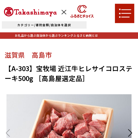
カテゴリー/寄附金額/自治体を選択
お礼品から選ぶ
自治体から選ぶ
ランキング
ふるさと納税とは
TOPへ
滋賀県 高島市
お礼品から選ぶ
【A-303】宝牧場 近江牛ヒレサイコロステ
ーキ500g ［高島屋選定品］
肉
米・パン
自治体から選ぶ
果物類
エビ・カニ等
北海道エリア
魚貝類
野菜類
ランキング
札幌市（北海道）
千歳市（北海道）
卵（鶏、
お酒
石狩市（北海道）
小樽市（北海道）
烏骨鶏等）
東川町（北海道）
枝幸町（北海道）
飲料類
菓子
白老町（北海道）
別海町（北海道）