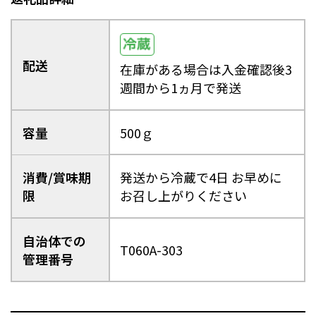
日南町（鳥取県）
日野町（鳥取県）
江府町（鳥取県）
松江市（島根県）
大田市（島根県）
安来市（島根県）
岡山市（岡山県）
倉敷市（岡山県）
配送
在庫がある場合は入金確認後3
高梁市（岡山県）
瀬戸内市（岡山県）
週間から1ヵ月で発送
四国エリア
小豆島町（香川県）
松山市（愛媛県）
容量
500ｇ
東温市（愛媛県）
砥部町（愛媛県）
消費/賞味期
発送から冷蔵で4日 お早めに
九州エリア
限
お召し上がりください
壱岐市（長崎県）
西海市（長崎県）
宇城市（熊本県）
指宿市（鹿児島県）
自治体での
T060A-303
管理番号