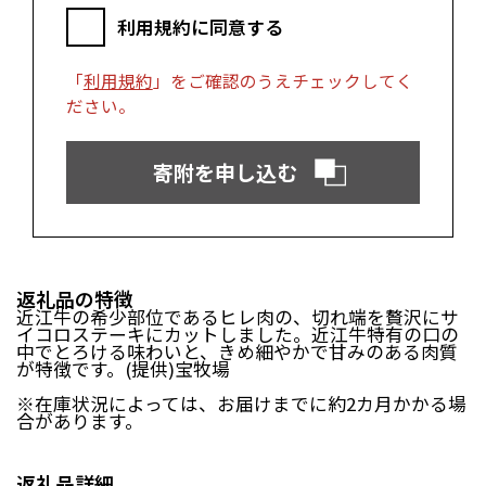
富士市（静岡県）
利用規約に同意する
近畿エリア
「
利用規約
」をご確認のうえチェックしてく
松阪市（三重県）
鳥羽市（三重県）
ださい。
多気町（三重県）
明和町（三重県）
湖南市（滋賀県）
高島市（滋賀県）
寄附を申し込む
東近江市（滋賀県）
京都市（京都府）
与謝野町（京都府）
大阪市（大阪府）
泉佐野市（大阪府）
岸和田市（大阪府）
阪南市（大阪府）
堺市（大阪府）
神戸市（兵庫県）
豊岡市（兵庫県）
返礼品の特徴
三木市（兵庫県）
香美町（兵庫県）
近江牛の希少部位であるヒレ肉の、切れ端を贅沢にサ
イコロステーキにカットしました。近江牛特有の口の
中でとろける味わいと、きめ細やかで甘みのある肉質
中国エリア
が特徴です。(提供)宝牧場
米子市（鳥取県）
倉吉市（鳥取県）
※在庫状況によっては、お届けまでに約2カ月かかる場
合があります。
境港市（鳥取県）
琴浦町（鳥取県）
日吉津村（鳥取県）
大山町（鳥取県）
南部町（鳥取県）
伯耆町（鳥取県）
返礼品詳細