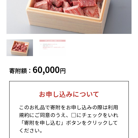
ふるさと納税とは
加工品等
麺類
東北エリア
調味料・油
鍋セット
蓬田村（青森県）
花巻市（岩手県）
よくある質問と
お問い合わせ
塩竈市（宮城県）
イベントや
旅行
チケット等
関東エリア
雑貨・日用品
美容
世田谷区（東京都）
横浜市（神奈川県）
工芸品・
ファッション
小田原市（神奈川県）
三浦市（神奈川県）
60,000
装飾品
寄附額：
円
中部エリア
新発田市（新潟県）
南魚沼市（新潟県）
お申し込みについて
輪島市（石川県）
加賀市（石川県）
鯖江市（福井県）
若狭町（福井県）
このお礼品で寄附をお申し込みの際は利用
都留市（山梨県）
岐阜県（岐阜県）
規約にご同意のうえ、□にチェックをいれ
高山市（岐阜県）
関市（岐阜県）
「寄附を申し込む」ボタンをクリックして
中津川市（岐阜県）
美濃加茂市（岐阜県）
ください。
郡上市（岐阜県）
浜松市（静岡県）