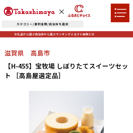
カテゴリー/寄附金額/自治体を選択
お礼品から選ぶ
自治体から選ぶ
ランキング
ふるさと納税とは
TOPへ
滋賀県 高島市
お礼品から選ぶ
【H-455】宝牧場 しぼりたてスイーツセッ
ト ［高島屋選定品］
肉
米・パン
自治体から選ぶ
果物類
エビ・カニ等
北海道エリア
魚貝類
野菜類
ランキング
札幌市（北海道）
千歳市（北海道）
卵（鶏、
お酒
石狩市（北海道）
小樽市（北海道）
烏骨鶏等）
東川町（北海道）
枝幸町（北海道）
飲料類
菓子