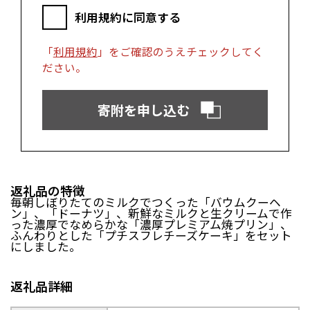
富士市（静岡県）
利用規約に同意する
近畿エリア
「
利用規約
」をご確認のうえチェックしてく
ださい。
松阪市（三重県）
鳥羽市（三重県）
多気町（三重県）
明和町（三重県）
湖南市（滋賀県）
高島市（滋賀県）
寄附を申し込む
東近江市（滋賀県）
京都市（京都府）
与謝野町（京都府）
大阪市（大阪府）
泉佐野市（大阪府）
岸和田市（大阪府）
阪南市（大阪府）
堺市（大阪府）
神戸市（兵庫県）
豊岡市（兵庫県）
返礼品の特徴
三木市（兵庫県）
香美町（兵庫県）
毎朝しぼりたてのミルクでつくった「バウムクーヘ
ン」、「ドーナツ」、新鮮なミルクと生クリームで作
った濃厚でなめらかな「濃厚プレミアム焼プリン」、
中国エリア
ふんわりとした「プチスフレチーズケーキ」をセット
にしました。
米子市（鳥取県）
倉吉市（鳥取県）
境港市（鳥取県）
琴浦町（鳥取県）
返礼品詳細
日吉津村（鳥取県）
大山町（鳥取県）
南部町（鳥取県）
伯耆町（鳥取県）