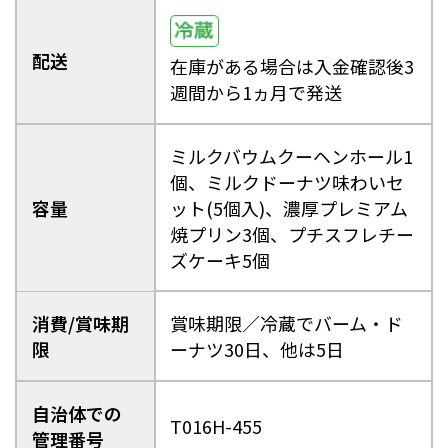
日南町（鳥取県）
日野町（鳥取県）
江府町（鳥取県）
松江市（島根県）
大田市（島根県）
安来市（島根県）
配送
在庫がある場合は入金確認後3
岡山市（岡山県）
倉敷市（岡山県）
週間から1ヵ月で発送
高梁市（岡山県）
瀬戸内市（岡山県）
四国エリア
ミルクバウムクーヘンホール1
個、ミルクドーナツ味わいセ
小豆島町（香川県）
松山市（愛媛県）
容量
ット(5個入)、濃厚プレミアム
東温市（愛媛県）
砥部町（愛媛県）
焼プリン3個、プチスフレチー
ズケーキ5個
九州エリア
壱岐市（長崎県）
西海市（長崎県）
宇城市（熊本県）
指宿市（鹿児島県）
消費/賞味期
賞味期限／冷蔵でバーム・ド
限
ーナツ30日、他は5日
自治体での
T016H-455
管理番号