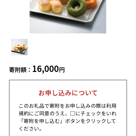
白老町（北海道）
別海町（北海道）
ふるさと納税とは
加工品等
麺類
東北エリア
調味料・油
鍋セット
蓬田村（青森県）
花巻市（岩手県）
よくある質問と
お問い合わせ
塩竈市（宮城県）
イベントや
旅行
チケット等
関東エリア
雑貨・日用品
美容
世田谷区（東京都）
横浜市（神奈川県）
工芸品・
ファッション
小田原市（神奈川県）
三浦市（神奈川県）
16,000
装飾品
寄附額：
円
中部エリア
お申し込みについて
新発田市（新潟県）
南魚沼市（新潟県）
輪島市（石川県）
加賀市（石川県）
鯖江市（福井県）
若狭町（福井県）
このお礼品で寄附をお申し込みの際は利用
都留市（山梨県）
岐阜県（岐阜県）
規約にご同意のうえ、□にチェックをいれ
高山市（岐阜県）
関市（岐阜県）
「寄附を申し込む」ボタンをクリックして
中津川市（岐阜県）
美濃加茂市（岐阜県）
ください。
郡上市（岐阜県）
浜松市（静岡県）