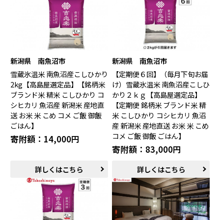
輪島市（石川県）
加賀市（石川県）
鯖江市（福井県）
若狭町（福井県）
都留市（山梨県）
岐阜県（岐阜県）
高山市（岐阜県）
関市（岐阜県）
中津川市（岐阜県）
美濃加茂市（岐阜県）
新潟県 南魚沼市
新潟県 南魚沼市
郡上市（岐阜県）
浜松市（静岡県）
雪蔵氷温米 南魚沼産こしひかり
【定期便６回】（毎月下旬お届
富士市（静岡県）
2kg【高島屋選定品】【銘柄米
け）雪蔵氷温米 南魚沼産こしひ
ブランド米 精米 こしひかり コ
かり２ｋｇ【高島屋選定品】
近畿エリア
シヒカリ 魚沼産 新潟米 産地直
【定期便 銘柄米 ブランド米 精
送 お米 米 こめ コメ ご飯 御飯
米 こしひかり コシヒカリ 魚沼
松阪市（三重県）
鳥羽市（三重県）
ごはん】
産 新潟米 産地直送 お米 米 こめ
多気町（三重県）
明和町（三重県）
コメ ご飯 御飯 ごはん】
寄附額：14,000円
湖南市（滋賀県）
高島市（滋賀県）
寄附額：83,000円
東近江市（滋賀県）
京都市（京都府）
与謝野町（京都府）
大阪市（大阪府）
詳しくはこちら
詳しくはこちら
泉佐野市（大阪府）
岸和田市（大阪府）
阪南市（大阪府）
堺市（大阪府）
神戸市（兵庫県）
豊岡市（兵庫県）
三木市（兵庫県）
香美町（兵庫県）