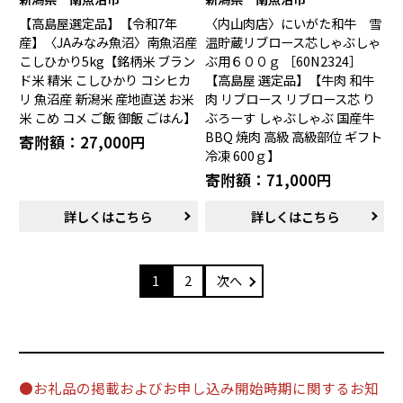
【高島屋選定品】【令和7年
〈内山肉店〉にいがた和牛 雪
産】〈JAみなみ魚沼〉南魚沼産
温貯蔵リブロース芯しゃぶしゃ
こしひかり5kg【銘柄米 ブラン
ぶ用６００ｇ ［60N2324］
ド米 精米 こしひかり コシヒカ
【高島屋 選定品】【牛肉 和牛
リ 魚沼産 新潟米 産地直送 お米
肉 リブロース リブロース芯 り
米 こめ コメ ご飯 御飯 ごはん】
ぶろーす しゃぶしゃぶ 国産牛
BBQ 焼肉 高級 高級部位 ギフト
寄附額：27,000円
冷凍 600ｇ】
寄附額：71,000円
詳しくはこちら
詳しくはこちら
1
2
次へ
●お礼品の掲載およびお申し込み開始時期に関するお知