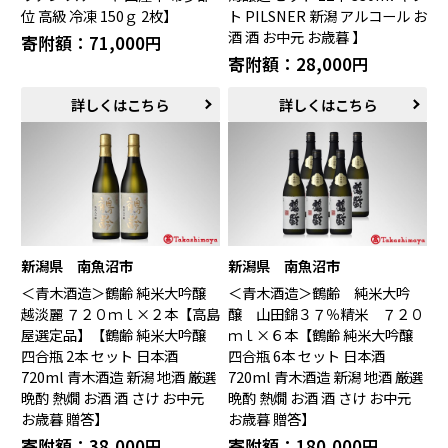
位 高級 冷凍 150ｇ 2枚】
ト PILSNER 新潟 アルコール お
酒 酒 お中元 お歳暮 】
寄附額：71,000円
寄附額：28,000円
詳しくはこちら
詳しくはこちら
新潟県 南魚沼市
新潟県 南魚沼市
＜青木酒造＞鶴齢 純米大吟醸
＜青木酒造＞鶴齢 純米大吟
越淡麗 ７２０ｍｌ×２本【高島
醸 山田錦３７％精米 ７２０
屋選定品】【鶴齢 純米大吟醸
ｍｌ×６本【鶴齢 純米大吟醸
四合瓶 2本 セット 日本酒
四合瓶 6本 セット 日本酒
720ml 青木酒造 新潟 地酒 厳選
720ml 青木酒造 新潟 地酒 厳選
晩酌 熱燗 お酒 酒 さけ お中元
晩酌 熱燗 お酒 酒 さけ お中元
お歳暮 贈答】
お歳暮 贈答】
寄附額：38,000円
寄附額：180,000円