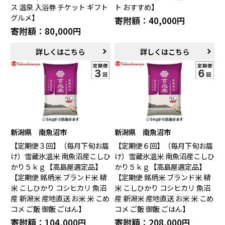
ス 温泉 入浴券 チケット ギフト
ト おすすめ】
グルメ】
寄附額：40,000円
寄附額：80,000円
詳しくはこちら
詳しくはこちら
新潟県 南魚沼市
新潟県 南魚沼市
【定期便３回】（毎月下旬お届
【定期便６回】（毎月下旬お届
け）雪蔵氷温米 南魚沼産こしひ
け）雪蔵氷温米 南魚沼産こしひ
かり５ｋｇ【高島屋選定品】
かり５ｋｇ【高島屋選定品】
【定期便 銘柄米 ブランド米 精
【定期便 銘柄米 ブランド米 精
米 こしひかり コシヒカリ 魚沼
米 こしひかり コシヒカリ 魚沼
産 新潟米 産地直送 お米 米 こめ
産 新潟米 産地直送 お米 米 こめ
コメ ご飯 御飯 ごはん】
コメ ご飯 御飯 ごはん】
寄附額：104,000円
寄附額：208,000円