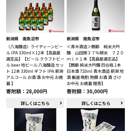
新潟県 南魚沼市
新潟県 南魚沼市
〈八海醸造〉ライディーンビー
＜青木酒造＞鶴齢 純米大吟
ル IPA 330ml×12本【高島屋
醸 山田錦３７％精米 ７２０
選定品】【ビール クラフトビー
ｍｌ×１本【高島屋選定品】
ル beer 地ビール 八海醸造 セッ
【鶴齢 純米大吟醸 四合瓶 1本
ト 12本 330ml ギフト IPA 新潟
日本酒 720ml 青木酒造 新潟 地
アルコール お酒 酒 お中元 お歳
酒 厳選 晩酌 熱燗 お酒 酒 さけ
暮 】
お中元 お歳暮 贈答】
寄附額：28,000円
寄附額：30,000円
詳しくはこちら
詳しくはこちら