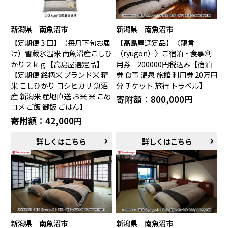
中国エリア
新潟県 南魚沼市
新潟県 南魚沼市
米子市（鳥取県）
倉吉市（鳥取県）
【定期便３回】（毎月下旬お届
【高島屋選定品】〈龍言
境港市（鳥取県）
琴浦町（鳥取県）
け）雪蔵氷温米 南魚沼産こしひ
（ryugon）〉ご宿泊・食事利
日吉津村（鳥取県）
大山町（鳥取県）
かり２ｋｇ【高島屋選定品】
用券 200000円税込み【宿泊
南部町（鳥取県）
伯耆町（鳥取県）
【定期便 銘柄米 ブランド米 精
券 食事 温泉 旅館 利用券 20万円
日南町（鳥取県）
日野町（鳥取県）
米 こしひかり コシヒカリ 魚沼
分 チケット 旅行 トラベル】
江府町（鳥取県）
松江市（島根県）
産 新潟米 産地直送 お米 米 こめ
寄附額：800,000円
大田市（島根県）
安来市（島根県）
コメ ご飯 御飯 ごはん】
岡山市（岡山県）
倉敷市（岡山県）
寄附額：42,000円
高梁市（岡山県）
瀬戸内市（岡山県）
詳しくはこちら
詳しくはこちら
四国エリア
小豆島町（香川県）
松山市（愛媛県）
東温市（愛媛県）
砥部町（愛媛県）
九州エリア
壱岐市（長崎県）
西海市（長崎県）
新潟県 南魚沼市
新潟県 南魚沼市