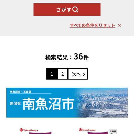
果物類
エビ・カニ等
さがす
北海道エリア
魚貝類
野菜類
ランキング
札幌市（北海道）
千歳市（北海道）
卵（鶏、
すべての条件をリセット
お酒
石狩市（北海道）
小樽市（北海道）
烏骨鶏等）
東川町（北海道）
枝幸町（北海道）
飲料類
菓子
白老町（北海道）
別海町（北海道）
ふるさと納税とは
36
加工品等
麺類
検索結果：
件
東北エリア
調味料・油
鍋セット
蓬田村（青森県）
花巻市（岩手県）
よくある質問と
お問い合わせ
1
2
次へ
塩竈市（宮城県）
イベントや
旅行
チケット等
関東エリア
雑貨・日用品
美容
世田谷区（東京都）
横浜市（神奈川県）
工芸品・
ファッション
小田原市（神奈川県）
三浦市（神奈川県）
装飾品
中部エリア
新発田市（新潟県）
南魚沼市（新潟県）