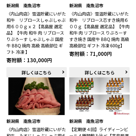
新潟県 南魚沼市
新潟県 南魚沼市
〈内山肉店〉雪温貯蔵にいがた
〈内山肉店〉雪温貯蔵にいがた
和牛 リブロースしゃぶしゃぶ
和牛 リブロース芯すき焼用６
用６００ｇｘ２【高島屋 選定
００ｇ【高島屋 選定品】【牛肉
品】【牛肉 和牛 肉 リブロース
和牛 肉 リブロース りぶろーす
りぶろーす しゃぶしゃぶ 国産
すき焼き 国産牛 BBQ 焼肉 高級
牛 BBQ 焼肉 高級 高級部位 ギ
高級部位 ギフト 冷凍 600g】
フト 冷凍 】
寄附額：71,000円
寄附額：130,000円
詳しくはこちら
詳しくはこちら
新潟県 南魚沼市
新潟県 南魚沼市
〈内山肉店〉雪温貯蔵にいがた
【定期便４回】ライディーンビ
和牛 みすじしゃぶしゃぶ用６
ール４種類飲み比べ【高島屋選