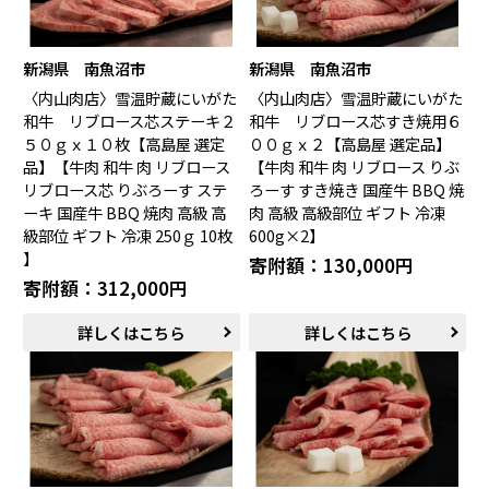
新潟県 南魚沼市
新潟県 南魚沼市
〈内山肉店〉雪温貯蔵にいがた
〈内山肉店〉雪温貯蔵にいがた
和牛 リブロース芯ステーキ２
和牛 リブロース芯すき焼用６
５０ｇｘ１０枚【高島屋 選定
００ｇｘ２【高島屋 選定品】
品】【牛肉 和牛 肉 リブロース
【牛肉 和牛 肉 リブロース りぶ
リブロース芯 りぶろーす ステ
ろーす すき焼き 国産牛 BBQ 焼
ーキ 国産牛 BBQ 焼肉 高級 高
肉 高級 高級部位 ギフト 冷凍
級部位 ギフト 冷凍 250ｇ 10枚
600g×2】
】
寄附額：130,000円
寄附額：312,000円
詳しくはこちら
詳しくはこちら