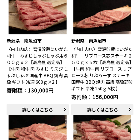
新潟県 南魚沼市
新潟県 南魚沼市
〈内山肉店〉雪温貯蔵にいがた
〈内山肉店〉雪温貯蔵にいがた
和牛 みすじしゃぶしゃぶ用６
和牛 リブロース芯ステーキ２
００ｇｘ２【高島屋 選定品】
５０ｇｘ５枚【高島屋 選定品】
【牛肉 和牛 肉 みすじ ミスジ し
【牛肉 和牛 肉 リブロース リブ
ゃぶしゃぶ 国産牛 BBQ 焼肉 高
ロース芯 りぶろーす ステーキ
級 ギフト 冷凍 600ｇ×2 】
国産牛 BBQ 焼肉 高級 高級部位
ギフト 冷凍 250ｇ 5枚 】
寄附額：130,000円
寄附額：156,000円
詳しくはこちら
詳しくはこちら