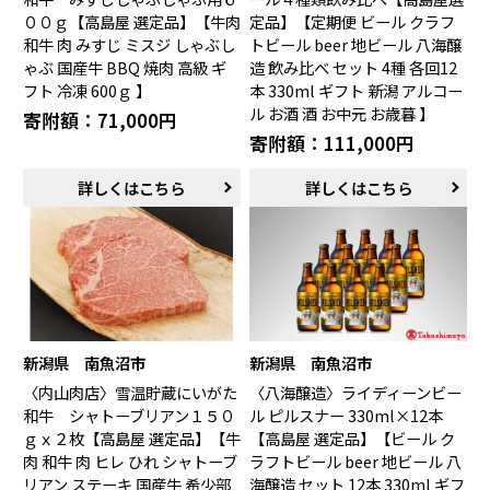
００ｇ【高島屋 選定品】【牛肉
定品】【定期便 ビール クラフ
和牛 肉 みすじ ミスジ しゃぶし
トビール beer 地ビール 八海醸
ゃぶ 国産牛 BBQ 焼肉 高級 ギ
造 飲み比べ セット 4種 各回12
フト 冷凍 600ｇ 】
本 330ml ギフト 新潟 アルコー
ル お酒 酒 お中元 お歳暮 】
寄附額：71,000円
寄附額：111,000円
詳しくはこちら
詳しくはこちら
新潟県 南魚沼市
新潟県 南魚沼市
〈内山肉店〉雪温貯蔵にいがた
〈八海醸造〉ライディーンビー
和牛 シャトーブリアン１５０
ル ピルスナー 330ml×12本
ｇｘ２枚【高島屋 選定品】【牛
【高島屋 選定品】【ビール ク
肉 和牛 肉 ヒレ ひれ シャトーブ
ラフトビール beer 地ビール 八
リアン ステーキ 国産牛 希少部
海醸造 セット 12本 330ml ギフ