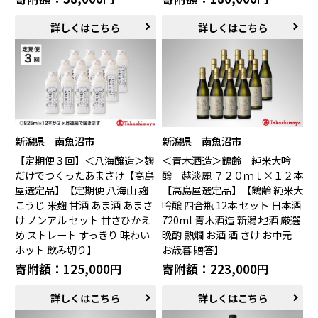
詳しくはこちら
詳しくはこちら
新潟県 南魚沼市
新潟県 南魚沼市
【定期便３回】＜八海醸造＞麹
＜青木酒造＞鶴齢 純米大吟
だけでつくったあまさけ【高島
醸 越淡麗 ７２０ｍｌ×１２本
屋選定品】【定期便 八海山 麹
【高島屋選定品】【鶴齢 純米大
こうじ 米麹 甘酒 あま酒 あまさ
吟醸 四合瓶 12本 セット 日本酒
け ノンアル セット 甘さひかえ
720ml 青木酒造 新潟 地酒 厳選
め ストレート すっきり 味わい
晩酌 熱燗 お酒 酒 さけ お中元
ホット 飲み切り】
お歳暮 贈答】
寄附額：125,000円
寄附額：223,000円
詳しくはこちら
詳しくはこちら