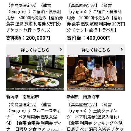
宇城市（熊本県）
指宿市（鹿児島県）
【高島屋選定品】〈龍言
【高島屋選定品】〈龍言
（ryugon）〉ご宿泊・食事利
（ryugon）〉ご宿泊・食事利
用券 50000円税込み【宿泊券
用券 100000円税込み【宿泊
食事 温泉 旅館 利用券 5万円分
券 食事 温泉 旅館 利用券 10万円
チケット 旅行 トラベル】
分 チケット 旅行 トラベル】
寄附額：200,000円
寄附額：400,000円
詳しくはこちら
詳しくはこちら
新潟県 南魚沼市
新潟県 南魚沼市
【高島屋選定品】〈龍言
【高島屋選定品】〈龍言
（ryugon）〉フルコースディ
（ryugon）〉土間クッキン
ナー ペア利用券(温泉入浴
グ ペア利用券(温泉入浴付）
付）【食事 食事券 利用券 ディ
【食事 利用券 クッキング 体験
ナー 日帰り 夕食 ペア フルコー
日帰り ペア 温泉 入浴券 チケッ