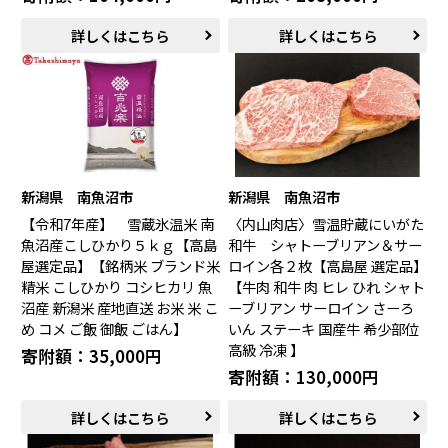
詳しくはこちら
詳しくはこちら
新潟県 南魚沼市
新潟県 南魚沼市
【令和7年産】 雪蔵氷温米 南
〈内山肉店〉雪温貯蔵にいがた
魚沼産こしひかり５ｋｇ【高島
和牛 シャトーブリアン＆サー
屋選定品】【銘柄米 ブランド米
ロイン各２枚【高島屋 選定品】
精米 こしひかり コシヒカリ 魚
【牛肉 和牛 肉 ヒレ ひれ シャト
沼産 新潟米 産地直送 お米 米 こ
ーブリアン サーロイン さーろ
め コメ ご飯 御飯 ごはん】
いん ステーキ 国産牛 希少部位
高級 冷凍 】
寄附額：35,000円
寄附額：130,000円
詳しくはこちら
詳しくはこちら