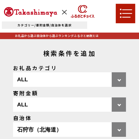
カテゴリー/寄附金額/自治体を選択
お礼品から選ぶ
自治体から選ぶ
ランキング
ふるさと納税とは
検索条件を追加
TOPへ
お礼品カテゴリ
お礼品から選ぶ
寄附金額
肉
米・パン
自治体から選ぶ
果物類
エビ・カニ等
自治体
北海道エリア
魚貝類
野菜類
ランキング
札幌市（北海道）
千歳市（北海道）
卵（鶏、