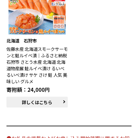
北海道 石狩市
佐藤水産 北海道スモークサーモ
ンと鮭ルイベ漬｜ふるさと納税
石狩市 さとう水産 北海道 北海
道物産展 鮭ルイベ漬け るいべ
るいべ漬け サケ さけ 鮭 人気 美
味しい グルメ
寄附額：24,000円
詳しくはこちら