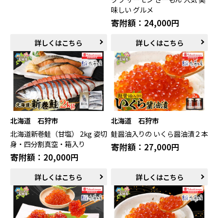
日吉津村（鳥取県）
大山町（鳥取県）
味しい グルメ
南部町（鳥取県）
伯耆町（鳥取県）
寄附額：24,000円
日南町（鳥取県）
日野町（鳥取県）
詳しくはこちら
詳しくはこちら
江府町（鳥取県）
松江市（島根県）
大田市（島根県）
安来市（島根県）
岡山市（岡山県）
倉敷市（岡山県）
高梁市（岡山県）
瀬戸内市（岡山県）
四国エリア
小豆島町（香川県）
松山市（愛媛県）
北海道 石狩市
北海道 石狩市
東温市（愛媛県）
砥部町（愛媛県）
北海道新巻鮭（甘塩） 2kg 姿切
鮭醤油入りの いくら醤油漬２本
身・四分割真空・箱入り
寄附額：27,000円
九州エリア
寄附額：20,000円
壱岐市（長崎県）
西海市（長崎県）
詳しくはこちら
詳しくはこちら
宇城市（熊本県）
指宿市（鹿児島県）