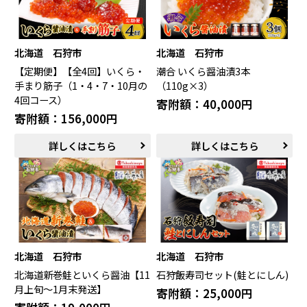
北海道 石狩市
北海道 石狩市
【定期便】【全4回】いくら・
潮合 いくら醤油漬3本
手まり筋子（1・4・7・10月の
（110g×3）
4回コース）
寄附額：40,000円
寄附額：156,000円
詳しくはこちら
詳しくはこちら
北海道 石狩市
北海道 石狩市
北海道新巻鮭といくら醤油【11
石狩飯寿司セット(鮭とにしん)
月上旬～1月末発送】
寄附額：25,000円