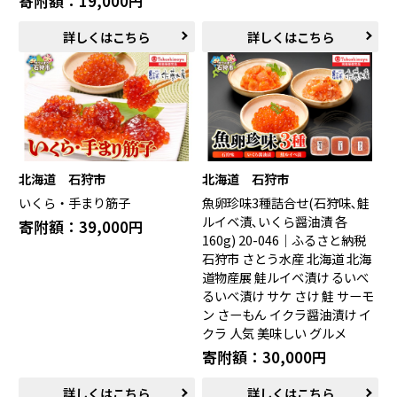
寄附額：19,000円
詳しくはこちら
詳しくはこちら
北海道 石狩市
北海道 石狩市
いくら・手まり筋子
魚卵珍味3種詰合せ(石狩味､鮭
ルイベ漬､いくら醤油漬 各
寄附額：39,000円
160g) 20-046｜ふるさと納税
石狩市 さとう水産 北海道 北海
道物産展 鮭ルイベ漬け るいべ
るいべ漬け サケ さけ 鮭 サーモ
ン さーもん イクラ醤油漬け イ
クラ 人気 美味しい グルメ
寄附額：30,000円
詳しくはこちら
詳しくはこちら