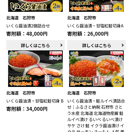
中津川市（岐阜県）
美濃加茂市（岐阜県）
郡上市（岐阜県）
浜松市（静岡県）
北海道 石狩市
北海道 石狩市
富士市（静岡県）
いくら醤油漬2個詰合せ
いくら醤油漬・甘塩紅鮭切身A
寄附額：48,000円
寄附額：26,000円
近畿エリア
松阪市（三重県）
鳥羽市（三重県）
詳しくはこちら
詳しくはこちら
多気町（三重県）
明和町（三重県）
湖南市（滋賀県）
高島市（滋賀県）
東近江市（滋賀県）
京都市（京都府）
与謝野町（京都府）
大阪市（大阪府）
泉佐野市（大阪府）
岸和田市（大阪府）
阪南市（大阪府）
堺市（大阪府）
神戸市（兵庫県）
豊岡市（兵庫県）
北海道 石狩市
北海道 石狩市
三木市（兵庫県）
香美町（兵庫県）
いくら醤油漬・甘塩紅鮭切身 B
いくら醤油漬・鮭ルイベ漬詰合
せ｜ふるさと納税 石狩市 さと
寄附額：34,000円
う水産 北海道 北海道物産展 鮭
中国エリア
ルイベ漬け るいべ るいべ漬け
米子市（鳥取県）
倉吉市（鳥取県）
サケ さけ 鮭 イクラ醤油漬け イ
境港市（鳥取県）
琴浦町（鳥取県）
クラ サーモン さーもん 人気 美