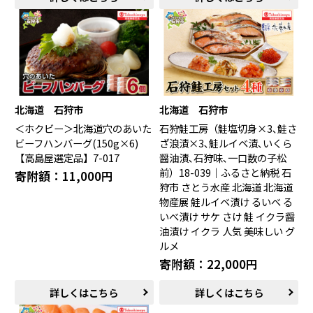
北海道 石狩市
北海道 石狩市
＜ホクビー＞北海道穴のあいた
石狩鮭工房（鮭塩切身×3､鮭さ
ビーフハンバーグ(150g×6)
ざ浪漬×3､鮭ルイベ漬､いくら
【高島屋選定品】7-017
醤油漬､石狩味､一口数の子松
前）18-039｜ふるさと納税 石
寄附額：11,000円
狩市 さとう水産 北海道 北海道
物産展 鮭ルイベ漬け るいべ る
いべ漬け サケ さけ 鮭 イクラ醤
油漬け イクラ 人気 美味しい グ
ルメ
寄附額：22,000円
詳しくはこちら
詳しくはこちら