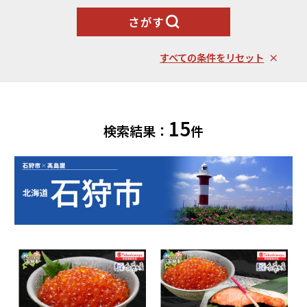
お酒
石狩市（北海道）
小樽市（北海道）
烏骨鶏等）
さがす
東川町（北海道）
枝幸町（北海道）
飲料類
菓子
白老町（北海道）
別海町（北海道）
ふるさと納税とは
すべての条件をリセット
加工品等
麺類
東北エリア
調味料・油
鍋セット
蓬田村（青森県）
花巻市（岩手県）
よくある質問と
お問い合わせ
塩竈市（宮城県）
イベントや
旅行
15
チケット等
検索結果：
件
関東エリア
雑貨・日用品
美容
世田谷区（東京都）
横浜市（神奈川県）
工芸品・
ファッション
小田原市（神奈川県）
三浦市（神奈川県）
装飾品
中部エリア
新発田市（新潟県）
南魚沼市（新潟県）
輪島市（石川県）
加賀市（石川県）
鯖江市（福井県）
若狭町（福井県）
都留市（山梨県）
岐阜県（岐阜県）
高山市（岐阜県）
関市（岐阜県）