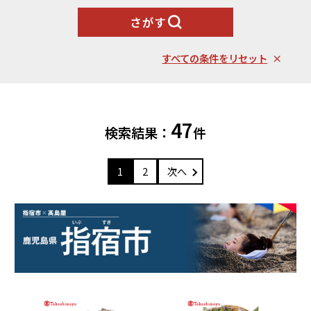
北海道エリア
魚貝類
野菜類
さがす
ランキング
札幌市（北海道）
千歳市（北海道）
卵（鶏、
お酒
石狩市（北海道）
小樽市（北海道）
烏骨鶏等）
すべての条件をリセット
東川町（北海道）
枝幸町（北海道）
飲料類
菓子
白老町（北海道）
別海町（北海道）
ふるさと納税とは
加工品等
麺類
東北エリア
47
検索結果：
件
調味料・油
鍋セット
蓬田村（青森県）
花巻市（岩手県）
よくある質問と
お問い合わせ
塩竈市（宮城県）
イベントや
旅行
チケット等
1
2
次へ
関東エリア
雑貨・日用品
美容
世田谷区（東京都）
横浜市（神奈川県）
工芸品・
ファッション
小田原市（神奈川県）
三浦市（神奈川県）
装飾品
中部エリア
新発田市（新潟県）
南魚沼市（新潟県）
輪島市（石川県）
加賀市（石川県）