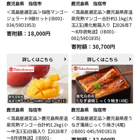
鹿児島県 指宿市
鹿児島県 指宿市
＜高島屋選定品＞指宿マンゴー
＜高島屋選定品＞鹿児島県産温
ジェラート9個セット(IB001-
泉完熟マンゴー合計約1.1kg(大
034/59D1953)
玉2玉)黒化粧箱入り【2026年7
～8月頃発送】(IB001-
寄附額：18,000円
002/59D1835)
寄附額：30,700円
詳しくはこちら
詳しくはこちら
鹿児島県 指宿市
鹿児島県 指宿市
＜高島屋選定品＞鹿児島県産温
＜高島屋選定品＞鹿児島県産う
泉完熟マンゴー合計約1.2kg(小
なぎ蒲焼じっくり焼き(4尾)
～中玉3玉)白箱入り【2026年7
(IB001-045/59D1813)
～8月頃発送】(IB001-
寄附額：32,000円