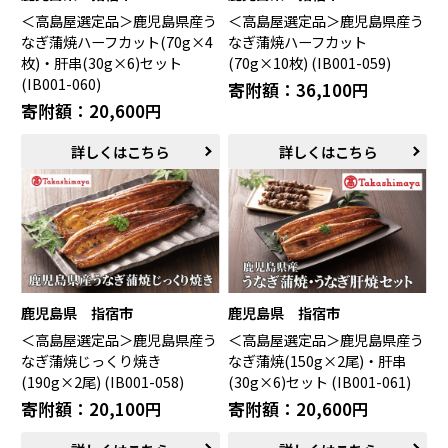
＜高島屋選定品＞鹿児島県産う
＜高島屋選定品＞鹿児島県産う
米子市（鳥取県）
倉吉市（鳥取県）
なぎ蒲焼ハーフカット(70g×4
なぎ蒲焼ハーフカット
境港市（鳥取県）
琴浦町（鳥取県）
枚)・肝串(30g×6)セット
(70g×10枚) (IB001-059)
日吉津村（鳥取県）
大山町（鳥取県）
(IB001-060)
寄附額：36,100円
南部町（鳥取県）
伯耆町（鳥取県）
寄附額：20,600円
日南町（鳥取県）
日野町（鳥取県）
江府町（鳥取県）
松江市（島根県）
詳しくはこちら
詳しくはこちら
大田市（島根県）
安来市（島根県）
岡山市（岡山県）
倉敷市（岡山県）
高梁市（岡山県）
瀬戸内市（岡山県）
四国エリア
小豆島町（香川県）
松山市（愛媛県）
鹿児島県 指宿市
鹿児島県 指宿市
東温市（愛媛県）
砥部町（愛媛県）
＜高島屋選定品＞鹿児島県産う
＜高島屋選定品＞鹿児島県産う
なぎ蒲焼じっくり焼き
なぎ蒲焼(150g×2尾)・肝串
九州エリア
(190g×2尾) (IB001-058)
(30g×6)セット (IB001-061)
寄附額：20,100円
寄附額：20,600円
壱岐市（長崎県）
西海市（長崎県）
宇城市（熊本県）
指宿市（鹿児島県）