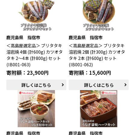
鯖江市（福井県）
若狭町（福井県）
都留市（山梨県）
岐阜県（岐阜県）
高山市（岐阜県）
関市（岐阜県）
中津川市（岐阜県）
美濃加茂市（岐阜県）
郡上市（岐阜県）
浜松市（静岡県）
鹿児島県 指宿市
鹿児島県 指宿市
富士市（静岡県）
＜高島屋選定品＞ ブリタタキ
＜高島屋選定品＞ ブリタタキ
溶岩焼 4個 (計600g) カツオタ
溶岩焼 2個 (計300g) カツオタ
近畿エリア
タキ 2～4本 (計800g) セット
タキ 2本 (計600g) セット
松阪市（三重県）
鳥羽市（三重県）
(IB001-063)
(IB001-062)
多気町（三重県）
明和町（三重県）
寄附額：23,900円
寄附額：15,600円
湖南市（滋賀県）
高島市（滋賀県）
東近江市（滋賀県）
京都市（京都府）
詳しくはこちら
詳しくはこちら
与謝野町（京都府）
大阪市（大阪府）
泉佐野市（大阪府）
岸和田市（大阪府）
阪南市（大阪府）
堺市（大阪府）
神戸市（兵庫県）
豊岡市（兵庫県）
三木市（兵庫県）
香美町（兵庫県）
鹿児島県 指宿市
鹿児島県 指宿市
中国エリア